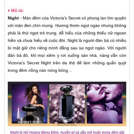
♦ Mô tả:
Night
- Màn đêm của Victoria's Secret có phong lan tím quyện
với mận đen chín mọng. Hương thơm ngọt ngào nhưng không
phải là thứ ngọt trẻ trung, dễ hiểu của những thiếu nữ ngoan
hiền và chưa hiểu về cuộc đời. Night là người đàn bà có nhiều
bí mật giữ cho riêng mình đằng sau sự ngọt ngào. Với người
đàn bà đó, khi mọi xiêm y rơi xuống sàn nhà, nàng vẫn còn
Victoria's Secret Night trên da thịt để làm những quấn quýt
trong đêm nồng nàn nóng bỏng…
Night là Nữ Hoàng Bóng Đêm, huyền bí và đầy mê hoặc trong đêm dài