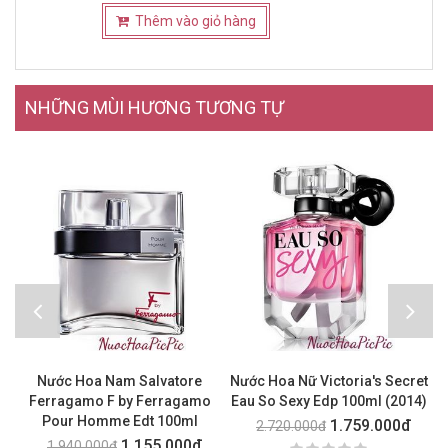
Thêm vào giỏ hàng
NHỮNG MÙI HƯƠNG TƯƠNG TỰ
Nước Hoa Nam Salvatore
Nước Hoa Nữ Victoria's Secret
N
Ferragamo F by Ferragamo
Eau So Sexy Edp 100ml (2014)
B
Pour Homme Edt 100ml
1.759.000đ
2.720.000đ
1.155.000đ
1.940.000đ