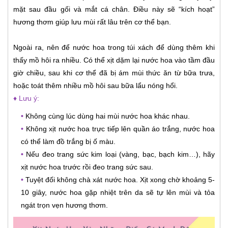
mặt sau đầu gối và mắt cá chân. Điều này sẽ “kích hoạt”
hương thơm giúp lưu mùi rất lâu trên cơ thể bạn.
Ngoài ra, nên để nước hoa trong túi xách để dùng thêm khi
thấy mồ hôi ra nhiều. Có thể xịt dặm lại nước hoa vào tầm đầu
giờ chiều, sau khi cơ thể đã bị ám mùi thức ăn từ bữa trưa,
hoặc toát thêm nhiều mồ hôi sau bữa lẩu nóng hổi.
♦ Lưu ý:
•
Không cùng lúc dùng hai mùi nước hoa khác nhau.
•
Không xịt nước hoa trực tiếp lên quần áo trắng, nước hoa
có thể làm đồ trắng bị ố màu.
•
Nếu đeo trang sức kim loại (vàng, bạc, bạch kim…), hãy
xịt nước hoa trước rồi đeo trang sức sau.
•
Tuyệt đối không chà xát nước hoa. Xịt xong chờ khoảng 5-
10 giây, nước hoa gặp nhiệt trên da sẽ tự lên mùi và tỏa
ngát trọn vẹn hương thơm.