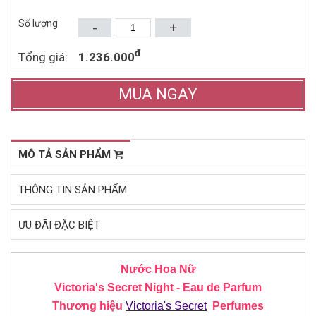
1.681.000đ
1.271.000đ
2.550.000đ
1.850.000đ
(2016)
Số lượng
-
+
Mua ngay
Mua ngay
đ
Tổng giá:
1.236.000
MUA NGAY
MÔ TẢ SẢN PHẨM
THÔNG TIN SẢN PHẨM
ƯU ĐÃI ĐẶC BIỆT
Nước Hoa Nữ
Victoria's Secret Night - Eau de Parfum
Thương hiệu
Victoria's Secret
Perfumes