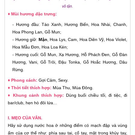
vô tận.
♦ Mùi hương đặc trưng:
- Hương đầu: Táo Xanh, Hương Biển, Hoa Nhài, Chanh,
Hoa Phong Lan, Gỗ Mun;
- Hương giữ:
Mận
, Hoa Lys, Cam, Hoa Diên Vỹ, Hoa Violet,
Hoa Mẫu Đơn, Hoa Loa Kèn;
- Hương cuối: Gỗ Mun, Xạ Hương, Hỗ Phách Đen, Gỗ Đàn
Hương, Vani, Gỗ Trôi, Đậu Tonka, Gỗ Hoắc Hương, Dâu
Rừng.
♦ Phong cách:
Gợi Cảm, Sexy
.
♦ Thời tiết thích hợp:
Mùa Thu, Mùa Đông
.
♦ Khung cảnh thích hợp:
Dùng buổi chiều tối, đi tiệc, đi
bar/club, hẹn hò đôi lứa…
I. MẸO CỦA VÂN.
Hãy sử dụng nước hoa ở những điểm có mạch đập và vùng
ấm của cơ thể như: phía sau tai, cổ tay, mặt trong khủy tay,