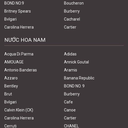
BOND NO.9
Boucheron
Britney Spears
Burberry
Bvlgari
Cacharel
Carolina Herrera
Cartier
NƯỚC HOA NAM
Acqua Di Parma
Adidas
AMOUAGE
Annick Goutal
Antonio Banderas
Aramis
Azzaro
Banana Republic
Bentley
BOND NO. 9
Brut
Burberry
Bvlgari
Cafe
Calvin Klein (CK)
Canoe
Carolina Herrera
Cartier
Cerruti
CHANEL