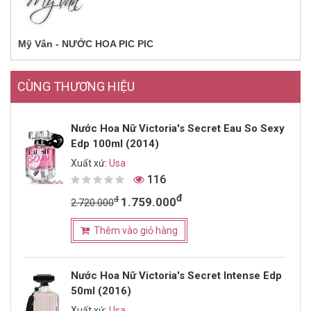
Mỹ Vân - NƯỚC HOA PIC PIC
CÙNG THƯƠNG HIỆU
Nước Hoa Nữ Victoria's Secret Eau So Sexy
Edp 100ml (2014)
Xuất xứ:
Usa
116
đ
đ
1.759.000
2.720.000
Thêm vào giỏ hàng
Nước Hoa Nữ Victoria's Secret Intense Edp
50ml (2016)
Xuất xứ:
Usa