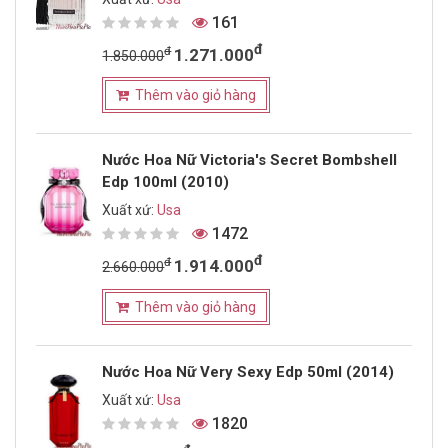
161
đ
đ
1.271.000
1.850.000
Thêm vào giỏ hàng
Nước Hoa Nữ Victoria's Secret Bombshell
Edp 100ml (2010)
Xuất xứ:
Usa
1472
đ
đ
1.914.000
2.660.000
Thêm vào giỏ hàng
Nước Hoa Nữ Very Sexy Edp 50ml (2014)
Xuất xứ:
Usa
1820