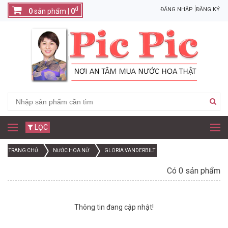
đ
ĐĂNG NHẬP
ĐĂNG KÝ
0
sản phẩm |
0
LỌC
TRANG CHỦ
NƯỚC HOA NỮ
GLORIA VANDERBILT
Có 0 sản phẩm
Thông tin đang cập nhật!