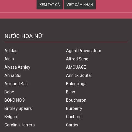
XEM TẤT CẢ
VIẾT CẢM NHẬN
NƯỚC HOA NỮ
Adidas
Agent Provocateur
Alaia
Alfred Sung
Alyssa Ashley
AMOUAGE
Anna Sui
Annick Goutal
Armand Basi
Balenciaga
Bebe
Bijan
BOND NO.9
Boucheron
Britney Spears
Burberry
Bvlgari
Cacharel
Carolina Herrera
Cartier