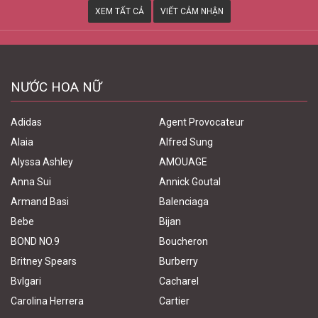
XEM TẤT CẢ
VIẾT CẢM NHẬN
NƯỚC HOA NỮ
Adidas
Agent Provocateur
Alaia
Alfred Sung
Alyssa Ashley
AMOUAGE
Anna Sui
Annick Goutal
Armand Basi
Balenciaga
Bebe
Bijan
BOND NO.9
Boucheron
Britney Spears
Burberry
Bvlgari
Cacharel
Carolina Herrera
Cartier