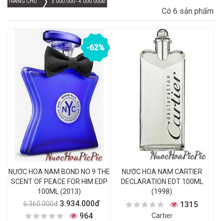
TRANG CHỦ
3.000.000 - 4.000.000Đ
Có 6 sản phẩm
-62%
NƯỚC HOA NAM BOND NO 9 THE
NƯỚC HOA NAM CARTIER
SCENT OF PEACE FOR HIM EDP
DECLARATION EDT 100ML
100ML (2013)
(1998)
3.934.000đ
1315
6.360.000đ
964
Cartier