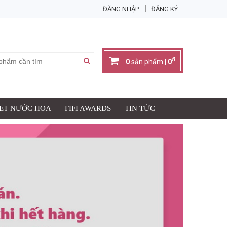
ĐĂNG NHẬP
ĐĂNG KÝ
đ
0
sản phẩm |
0
SET NƯỚC HOA
FIFI AWARDS
TIN TỨC