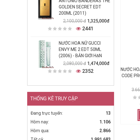
ANTONIO BANDERAS THE
GOLDEN SECRET EDT
200ML (2011)
1,325,000đ
2,100,000 đ
2441
NƯỚC HOA NỮ GUCCI
ENVY ME 2 EDT 50ML
(2006) - BẢN GIỚI HẠN
1,474,000đ
2,080,000 đ
NƯỚC HO
2352
CODE PR
3.6
THỐNG KÊ TRUY CẬP
Đang trực tuyến:
13
Hôm nay:
1.106
Hôm qua:
2.866
Tất cả:
1.991.683