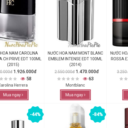
 HOA NAM CAROLINA
NƯỚC HOA NAM MONT BLANC
NƯỚC HO
A CH PRIVE EDT 100ML
EMBLEM INTENSE EDT 100ML
ROSSA E
(2015)
(2014)
1.926.000đ
1.470.000đ
40.000đ
2.550.000đ
3.250
58
63
Carolina Herrera
Montblanc
Mua ngay
Mua ngay
-44%
-84%