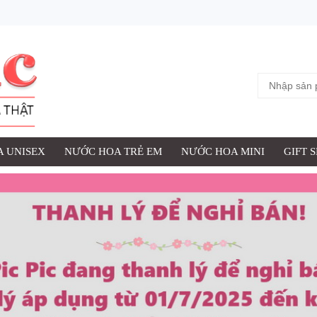
 UNISEX
NƯỚC HOA TRẺ EM
NƯỚC HOA MINI
GIFT 