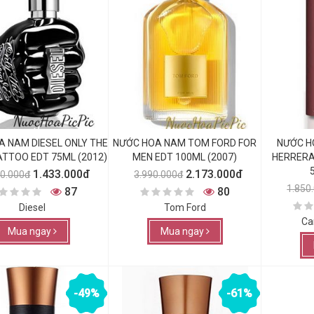
 NAM DIESEL ONLY THE
NƯỚC HOA NAM TOM FORD FOR
NƯỚC H
ATTOO EDT 75ML (2012)
MEN EDT 100ML (2007)
HERRERA
1.433.000đ
2.173.000đ
60.000đ
3.990.000đ
1.850
87
80
Diesel
Tom Ford
Ca
Mua ngay
Mua ngay
-49%
-61%