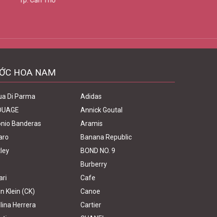
Tp. Cần Thơ
ỚC HOA NAM
ua Di Parma
Adidas
OUAGE
Annick Goutal
nio Banderas
Aramis
aro
Banana Republic
ley
BOND NO. 9
Burberry
ari
Cafe
in Klein (CK)
Canoe
lina Herrera
Cartier