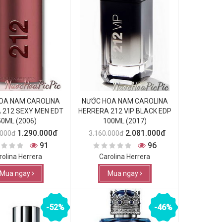
OA NAM CAROLINA
NƯỚC HOA NAM CAROLINA
 212 SEXY MEN EDT
HERRERA 212 VIP BLACK EDP
50ML (2006)
100ML (2017)
1.290.000đ
2.081.000đ
.000đ
3.160.000đ
91
96
rolina Herrera
Carolina Herrera
Mua ngay
Mua ngay
-52%
-46%