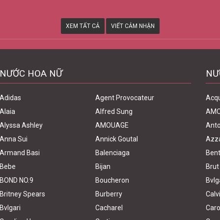
XEM TẤT CẢ
VIẾT CẢM NHẬN
NƯỚC HOA NỮ
NƯ
Adidas
Agent Provocateur
Acq
Alaia
Alfred Sung
AM
Alyssa Ashley
AMOUAGE
Anto
Anna Sui
Annick Goutal
Azz
Armand Basi
Balenciaga
Bent
Bebe
Bijan
Brut
BOND NO.9
Boucheron
Bvlg
Britney Spears
Burberry
Calv
Bvlgari
Cacharel
Caro