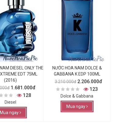
NAM DIESEL ONLY THE
NƯỚC HOA NAM DOLCE &
EXTREME EDT 75ML
GABBANA K EDP 100ML
(2016)
2.206.000đ
3.210.000đ
1.681.000đ
.000đ
123
128
Dolce & Gabbana
Diesel
Mua ngay
Mua ngay