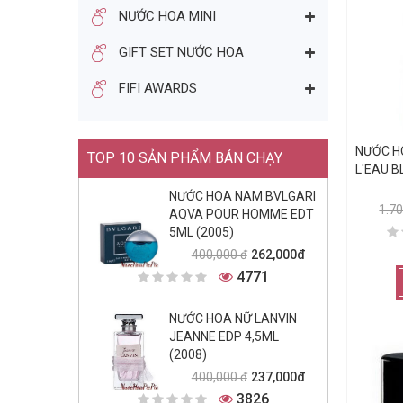
NƯỚC HOA MINI
GIFT SET NƯỚC HOA
FIFI AWARDS
NƯỚC H
TOP 10 SẢN PHẨM BÁN CHẠY
L'EAU B
NƯỚC HOA NAM BVLGARI
1.7
AQVA POUR HOMME EDT
5ML (2005)
262,000đ
400,000 đ
4771
NƯỚC HOA NỮ LANVIN
JEANNE EDP 4,5ML
(2008)
237,000đ
400,000 đ
3826