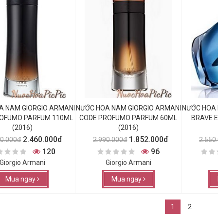
A NAM GIORGIO ARMANI
NƯỚC HOA NAM GIORGIO ARMANI
NƯỚC HOA 
OFUMO PARFUM 110ML
CODE PROFUMO PARFUM 60ML
BRAVE 
(2016)
(2016)
2.460.000đ
1.852.000đ
60.000đ
2.990.000đ
2.550
120
96
Giorgio Armani
Giorgio Armani
Mua ngay
Mua ngay
1
2