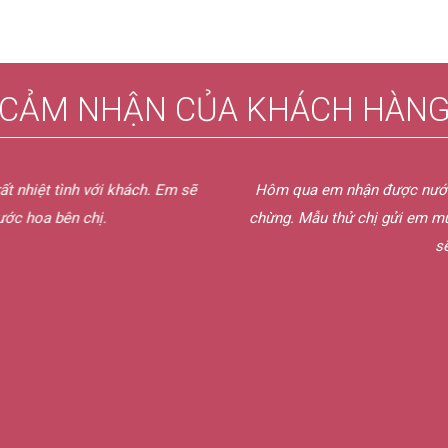
CẢM NHẬN CỦA KHÁCH HÀN
ất nhiệt tình với khách. Em sẽ
Hôm qua em nhận được nước h
ước hoa bên chị.
chừng. Mẫu thử chị gửi em mùi
sẽ