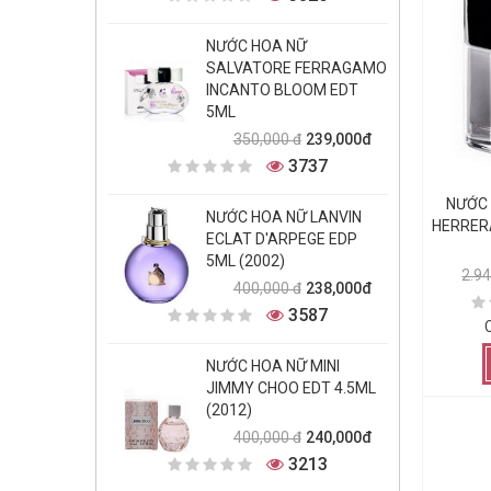
NƯỚC HOA NỮ
SALVATORE FERRAGAMO
INCANTO BLOOM EDT
5ML
239,000đ
350,000 đ
3737
NƯỚC
NƯỚC HOA NỮ LANVIN
HERRER
ECLAT D'ARPEGE EDP
5ML (2002)
2.9
238,000đ
400,000 đ
3587
NƯỚC HOA NỮ MINI
JIMMY CHOO EDT 4.5ML
(2012)
240,000đ
400,000 đ
3213