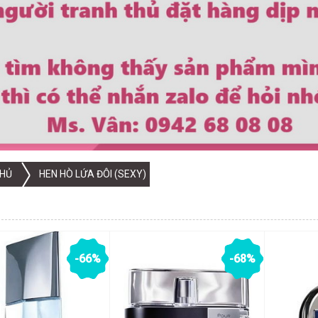
HỦ
HEN HÒ LỨA ĐÔI (SEXY)
-66%
-68%