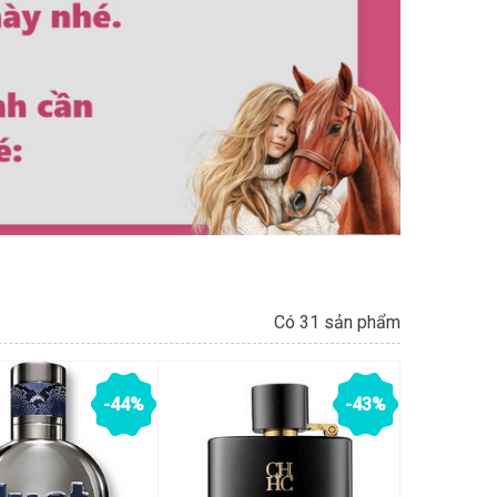
Có 31 sản phẩm
-44%
-43%