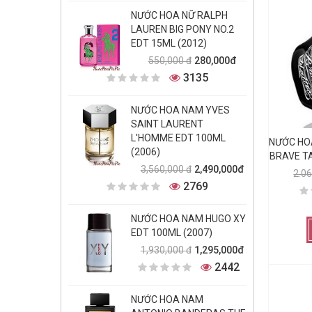
NƯỚC HOA NỮ RALPH
LAUREN BIG PONY NO.2
EDT 15ML (2012)
280,000đ
550,000 đ
3135
NƯỚC HOA NAM YVES
SAINT LAURENT
L'HOMME EDT 100ML
NƯỚC HOA
(2006)
BRAVE T
2,490,000đ
3,560,000 đ
2.0
2769
NƯỚC HOA NAM HUGO XY
EDT 100ML (2007)
1,295,000đ
1,930,000 đ
2442
NƯỚC HOA NAM