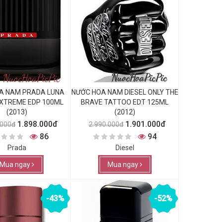
A NAM PRADA LUNA
NƯỚC HOA NAM DIESEL ONLY THE
XTREME EDP 100ML
BRAVE TATTOO EDT 125ML
(2013)
(2012)
1.898.000đ
1.901.000đ
.000đ
2.990.000đ
86
94
Prada
Diesel
Mua ngay
Mua ngay
-43%
-52%