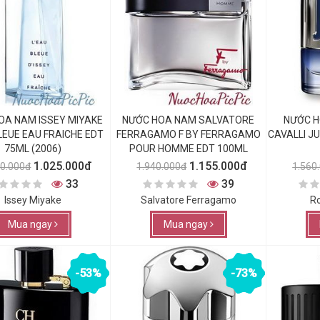
OA NAM ISSEY MIYAKE
NƯỚC HOA NAM SALVATORE
NƯỚC H
LEUE EAU FRAICHE EDT
FERRAGAMO F BY FERRAGAMO
CAVALLI J
75ML (2006)
POUR HOMME EDT 100ML
1.025.000đ
1.155.000đ
00.000đ
1.940.000đ
1.560
33
39
Issey Miyake
Salvatore Ferragamo
Ro
Mua ngay
Mua ngay
-53%
-73%