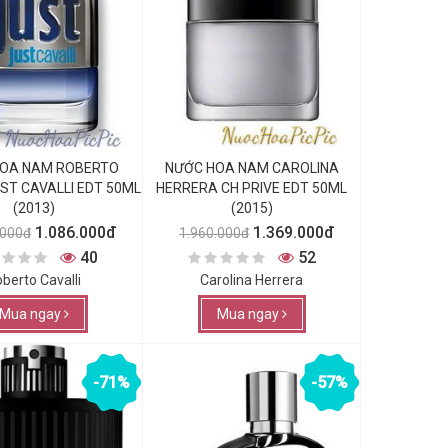
OA NAM ROBERTO
NƯỚC HOA NAM CAROLINA
UST CAVALLI EDT 50ML
HERRERA CH PRIVE EDT 50ML
(2013)
(2015)
1.086.000đ
1.369.000đ
.000đ
1.960.000đ
40
52
berto Cavalli
Carolina Herrera
Mua ngay
Mua ngay
-71%
-57%