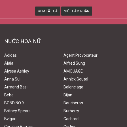
XEM TẤT CẢ
VIẾT CẢM NHẬN
NƯỚC HOA NỮ
Adidas
Agent Provocateur
Alaia
Alfred Sung
Alyssa Ashley
AMOUAGE
Anna Sui
Annick Goutal
Armand Basi
Balenciaga
Bebe
Bijan
BOND NO.9
Boucheron
Britney Spears
Burberry
Bvlgari
Cacharel
Carolina Herrera
Cartier