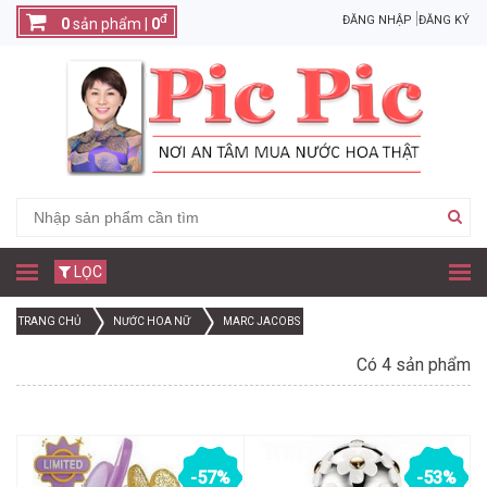
đ
ĐĂNG NHẬP
ĐĂNG KÝ
0
sản phẩm |
0
LỌC
TRANG CHỦ
NƯỚC HOA NỮ
MARC JACOBS
Có 4 sản phẩm
-57%
-53%