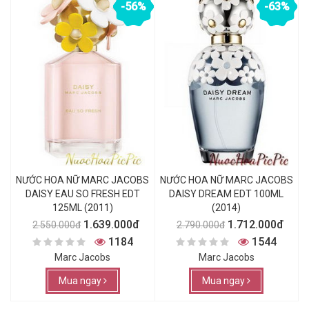
-56%
-63%
NƯỚC HOA NỮ MARC JACOBS
NƯỚC HOA NỮ MARC JACOBS
DAISY EAU SO FRESH EDT
DAISY DREAM EDT 100ML
125ML (2011)
(2014)
1.639.000đ
1.712.000đ
2.550.000đ
2.790.000đ
1184
1544
Marc Jacobs
Marc Jacobs
Mua ngay
Mua ngay