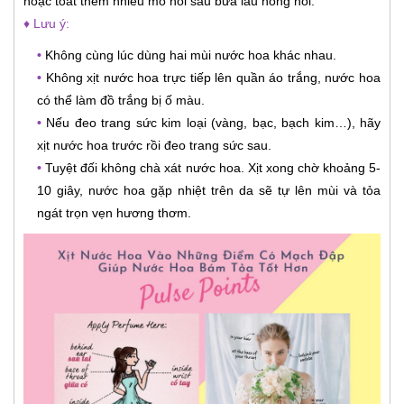
hoặc toát thêm nhiều mồ hôi sau bữa lẩu nóng hổi.
♦ Lưu ý:
•
Không cùng lúc dùng hai mùi nước hoa khác nhau.
•
Không xịt nước hoa trực tiếp lên quần áo trắng, nước hoa
có thể làm đồ trắng bị ố màu.
•
Nếu đeo trang sức kim loại (vàng, bạc, bạch kim…), hãy
xịt nước hoa trước rồi đeo trang sức sau.
•
Tuyệt đối không chà xát nước hoa. Xịt xong chờ khoảng 5-
10 giây, nước hoa gặp nhiệt trên da sẽ tự lên mùi và tỏa
ngát trọn vẹn hương thơm.