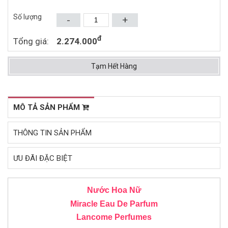
HOMME EDT 100ML
Mua ngay
Mua ngay
Số lượng
-
+
đ
Tổng giá:
2.274.000
Tạm Hết Hàng
MÔ TẢ SẢN PHẨM
THÔNG TIN SẢN PHẨM
ƯU ĐÃI ĐẶC BIỆT
Nước Hoa Nữ
Miracle Eau De Parfum
Lancome Perfumes