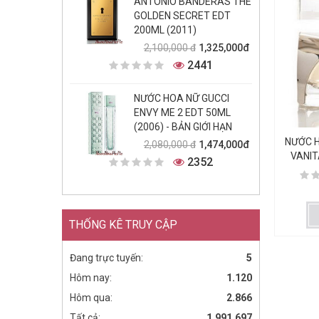
ANTONIO BANDERAS THE
GOLDEN SECRET EDT
200ML (2011)
1,325,000đ
2,100,000 đ
2441
NƯỚC HOA NỮ GUCCI
ENVY ME 2 EDT 50ML
(2006) - BẢN GIỚI HẠN
NƯỚC H
1,474,000đ
2,080,000 đ
VANIT
2352
THỐNG KÊ TRUY CẬP
Đang trực tuyến:
5
Hôm nay:
1.120
Hôm qua:
2.866
Tất cả:
1.991.697