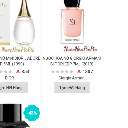
NỮ MINI DIOR J'ADORE
NƯỚC HOA NỮ GIORGIO ARMANI
P 5ML (1999)
SI FIORI EDP 7ML (2019)
853
1307
DIOR
Giorgio Armani
ạm Hết Hàng
Tạm Hết Hàng
-43%