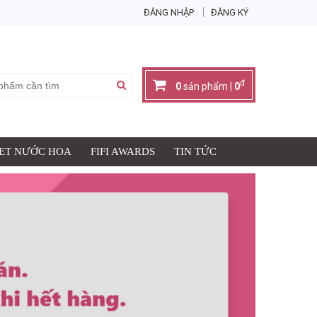
ĐĂNG NHẬP
ĐĂNG KÝ
đ
0
sản phẩm |
0
SET NƯỚC HOA
FIFI AWARDS
TIN TỨC