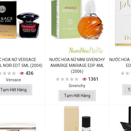
C HOA NỮ VERSACE
NƯỚC HOA NỮ MINI GIVENCHY
NƯỚC HOA 
 NOIR EDT 5ML (2004)
AMARIGE MARIAGE EDP 4ML
ED
(2006)
436
1361
Versace
Givenchy
Tạm Hết Hàng
T
Tạm Hết Hàng