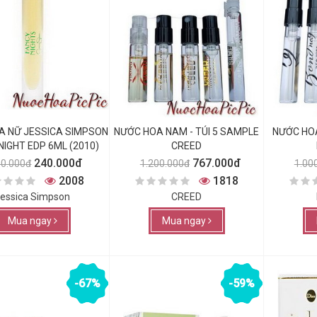
A NỮ JESSICA SIMPSON
NƯỚC HOA NAM - TÚI 5 SAMPLE
NƯỚC HOA
NIGHT EDP 6ML (2010)
CREED
240.000đ
767.000đ
00.000đ
1.200.000đ
1.00
2008
1818
essica Simpson
CREED
Mua ngay
Mua ngay
-67%
-59%