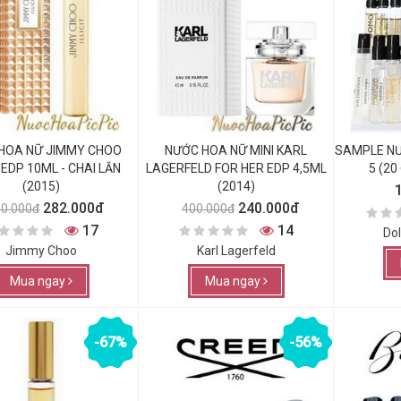
HOA NỮ JIMMY CHOO
NƯỚC HOA NỮ MINI KARL
SAMPLE NƯ
T EDP 10ML - CHAI LĂN
LAGERFELD FOR HER EDP 4,5ML
5 (2
(2015)
(2014)
282.000đ
240.000đ
50.000đ
400.000đ
17
14
Do
Jimmy Choo
Karl Lagerfeld
Mua ngay
Mua ngay
-67%
-56%