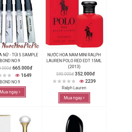
 NỮ - TÚI 5 SAMPLE
NƯỚC HOA NAM MINI RALPH
BOND NO.9
LAUREN POLO RED EDT 15ML
(2013)
665.000đ
0.000đ
352.000đ
590.000đ
1649
2239
BOND NO.9
Ralph Lauren
Mua ngay
Mua ngay