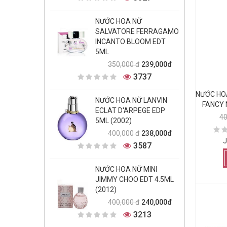
NƯỚC HOA NỮ
SALVATORE FERRAGAMO
INCANTO BLOOM EDT
5ML
239,000đ
350,000 đ
3737
NƯỚC HO
NƯỚC HOA NỮ LANVIN
FANCY 
ECLAT D'ARPEGE EDP
4
5ML (2002)
238,000đ
400,000 đ
J
3587
NƯỚC HOA NỮ MINI
JIMMY CHOO EDT 4.5ML
(2012)
240,000đ
400,000 đ
3213