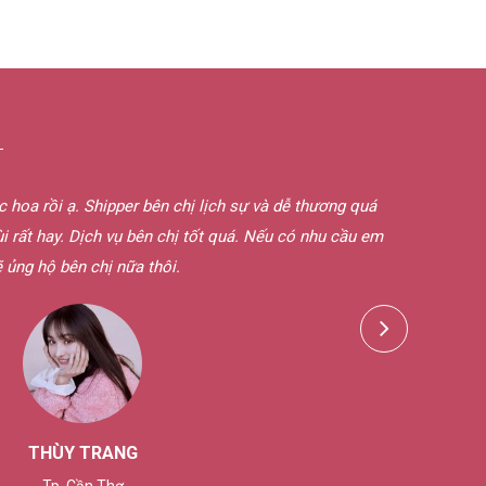
G
oa rồi ạ. Shipper bên chị lịch sự và dễ thương quá
Nước ho
 rất hay. Dịch vụ bên chị tốt quá. Nếu có nhu cầu em
 ủng hộ bên chị nữa thôi.
THÙY TRANG