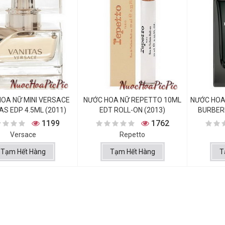
OA NỮ MINI VERSACE
NƯỚC HOA NỮ REPETTO 10ML
NƯỚC HOA
AS EDP 4.5ML (2011)
EDT ROLL-ON (2013)
BURBERR
1199
1762
Versace
Repetto
Tạm Hết Hàng
Tạm Hết Hàng
T