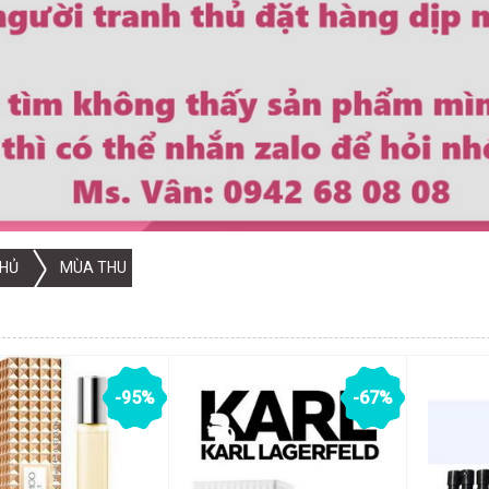
HỦ
MÙA THU
-95%
-67%