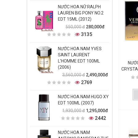
NƯỚC HOA NỮ RALPH
LAUREN BIG PONY NO.2
EDT 15ML (2012)
280,000đ
550,000 đ
3135
NƯỚC HOA NAM YVES
SAINT LAURENT
L'HOMME EDT 100ML
NƯỚ
(2006)
CRYSTAL
2,490,000đ
3,560,000 đ
2769
NƯỚC HOA NAM HUGO XY
EDT 100ML (2007)
1,295,000đ
1,930,000 đ
2442
NƯỚC HOA NAM