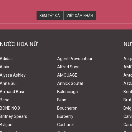
XEM TẤT CẢ
VIẾT CẢM NHẬN
NƯỚC HOA NỮ
NƯ
Adidas
Agent Provocateur
Acq
Alaia
Alfred Sung
AM
Alyssa Ashley
AMOUAGE
Anto
Anna Sui
Annick Goutal
Azz
Armand Basi
Balenciaga
Bent
Bebe
Bijan
Brut
BOND NO.9
Boucheron
Bvlg
Britney Spears
Burberry
Calv
Bvlgari
Cacharel
Caro