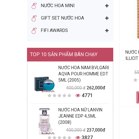
NƯỚC HOA MINI
GIFT SET NƯỚC HOA
FIFI AWARDS
NƯỚC 
TOP 10 SẢN PHẨM BÁN CHẠY
ILLICI
NƯỚC HOA NAM BVLGARI
5
AQVA POUR HOMME EDT
5ML (2005)
262,000đ
400,000 đ
4771
NƯỚC HOA NỮ LANVIN
JEANNE EDP 4,5ML
(2008)
237,000đ
400,000 đ
3827