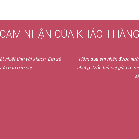
CẢM NHẬN CỦA KHÁCH HÀN
ất nhiệt tình với khách. Em sẽ
Hôm qua em nhận được nước h
ước hoa bên chị.
chừng. Mẫu thử chị gửi em mùi
sẽ