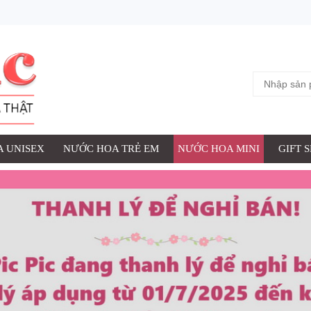
 UNISEX
NƯỚC HOA TRẺ EM
NƯỚC HOA MINI
GIFT 