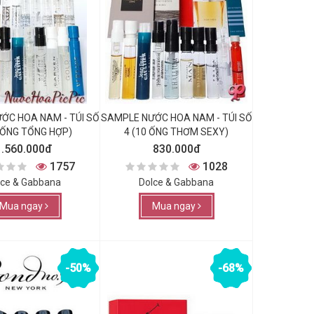
ỚC HOA NAM - TÚI SỐ
SAMPLE NƯỚC HOA NAM - TÚI SỐ
0 ỐNG TỔNG HỢP)
4 (10 ỐNG THƠM SEXY)
1.560.000đ
830.000đ
1757
1028
lce & Gabbana
Dolce & Gabbana
Mua ngay
Mua ngay
-50%
-68%