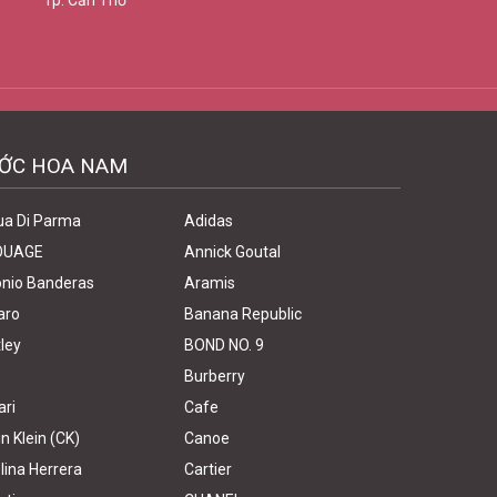
Tp. Cần Thơ
ỚC HOA NAM
ua Di Parma
Adidas
OUAGE
Annick Goutal
nio Banderas
Aramis
aro
Banana Republic
ley
BOND NO. 9
Burberry
ari
Cafe
in Klein (CK)
Canoe
lina Herrera
Cartier