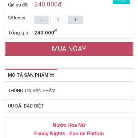
-67%
1.619.000đ
1.523.000đ
2.770.000đ
2.760.000đ
240.000
đ
Giá ưu đãi
EDP 100ML (2014)
Mua ngay
Mua ngay
Số lượng
-
+
đ
Tổng giá:
240.000
MUA NGAY
MÔ TẢ SẢN PHẨM
THÔNG TIN SẢN PHẨM
ƯU ĐÃI ĐẶC BIỆT
Nước Hoa Nữ
Fancy Nights - Eau de Parfum