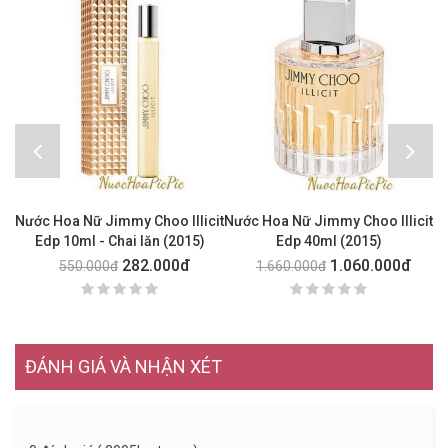
Nước Hoa Nữ Jimmy Choo Illicit
Nước Hoa Nữ Jimmy Choo Illicit
Edp 10ml - Chai lăn (2015)
Edp 40ml (2015)
F
282.000đ
1.060.000đ
550.000đ
1.660.000đ
ĐÁNH GIÁ VÀ NHẬN XÉT