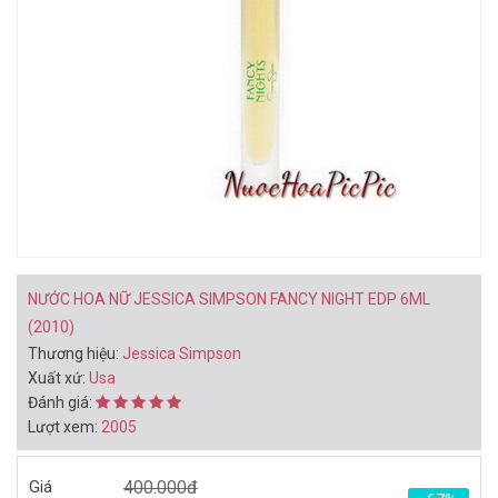
BẠN CÓ THỂ THÍCH
NƯỚC HOA NỮ JIMMY
NƯỚC HOA NỮ JIMMY
CHOO ILLICIT EDP 10ML -
CHOO ILLICIT EDP 40ML
CHAI LĂN (2015)
(2015)
282.000đ
1.060.000đ
550.000đ
1.660.000đ
Mua ngay
Mua ngay
NƯỚC HOA NỮ JESSICA SIMPSON FANCY NIGHT EDP 6ML
(2010)
Thương hiệu:
Jessica Simpson
Xuất xứ:
Usa
Đánh giá:
Lượt xem:
2005
NƯỚC HOA NỮ
NƯỚC HOA NỮ ROBERTO
SALVATORE FERRAGAMO
CAVALLI FLORENCE EDP
Giá
400.000đ
SIGNORINA ELEGANZA
75ML (2017)