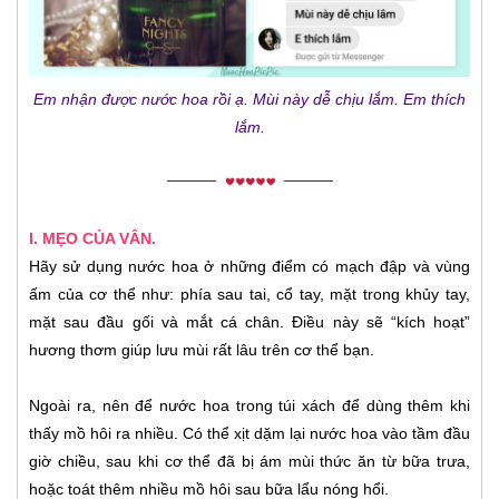
Em nhận được nước hoa rồi ạ. Mùi này dễ chịu lắm. Em thích
lắm.
I. MẸO CỦA VÂN.
Hãy sử dụng nước hoa ở những điểm có mạch đập và vùng
ấm của cơ thể như: phía sau tai, cổ tay, mặt trong khủy tay,
mặt sau đầu gối và mắt cá chân. Điều này sẽ “kích hoạt”
hương thơm giúp lưu mùi rất lâu trên cơ thể bạn.
Ngoài ra, nên để nước hoa trong túi xách để dùng thêm khi
thấy mồ hôi ra nhiều. Có thể xịt dặm lại nước hoa vào tầm đầu
giờ chiều, sau khi cơ thể đã bị ám mùi thức ăn từ bữa trưa,
hoặc toát thêm nhiều mồ hôi sau bữa lẩu nóng hổi.