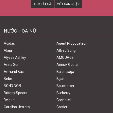
XEM TẤT CẢ
VIẾT CẢM NHẬN
NƯỚC HOA NỮ
Adidas
Agent Provocateur
Alaia
Alfred Sung
Alyssa Ashley
AMOUAGE
Anna Sui
Annick Goutal
Armand Basi
Balenciaga
Bebe
Bijan
BOND NO.9
Boucheron
Britney Spears
Burberry
Bvlgari
Cacharel
Carolina Herrera
Cartier