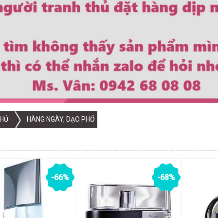
HỦ
HÀNG NGÀY, DẠO PHỐ
-66%
-68%