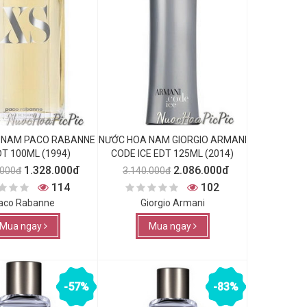
 NAM PACO RABANNE
NƯỚC HOA NAM GIORGIO ARMANI
DT 100ML (1994)
CODE ICE EDT 125ML (2014)
1.328.000đ
2.086.000đ
.000đ
3.140.000đ
114
102
aco Rabanne
Giorgio Armani
Mua ngay
Mua ngay
-57%
-83%