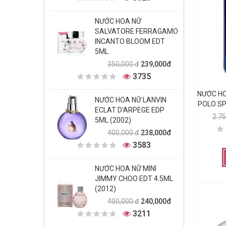
NƯỚC HOA NỮ
SALVATORE FERRAGAMO
INCANTO BLOOM EDT
5ML
239,000đ
350,000 đ
3735
NƯỚC H
NƯỚC HOA NỮ LANVIN
POLO SP
ECLAT D'ARPEGE EDP
2.7
5ML (2002)
238,000đ
400,000 đ
3583
NƯỚC HOA NỮ MINI
JIMMY CHOO EDT 4.5ML
(2012)
240,000đ
400,000 đ
3211