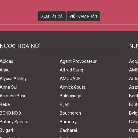
XEM TẤT CẢ
VIẾT CẢM NHẬN
NƯỚC HOA NỮ
NƯ
Adidas
Agent Provocateur
Acq
Alaia
Alfred Sung
AM
Alyssa Ashley
AMOUAGE
Anto
Anna Sui
Annick Goutal
Azz
Armand Basi
Balenciaga
Bent
Bebe
Bijan
Brut
BOND NO.9
Boucheron
Bvlg
Britney Spears
Burberry
Calv
Bvlgari
Cacharel
Caro