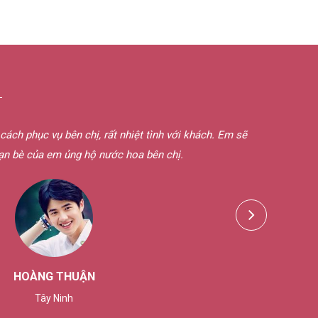
G
t nhiệt tình với khách. Em sẽ
Hôm qua em nhận được nước ho
ớc hoa bên chị.
chừng. Mẫu thử chị gửi em mùi 
sẽ 