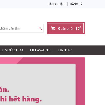
ĐĂNG NHẬP
ĐĂNG KÝ
đ
0
sản phẩm |
0
SET NƯỚC HOA
FIFI AWARDS
TIN TỨC