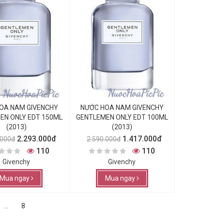
OA NAM GIVENCHY
NƯỚC HOA NAM GIVENCHY
EN ONLY EDT 150ML
GENTLEMEN ONLY EDT 100ML
(2013)
(2013)
2.293.000đ
1.417.000đ
.000đ
2.590.000đ
110
110
Givenchy
Givenchy
Mua ngay
Mua ngay
...
8