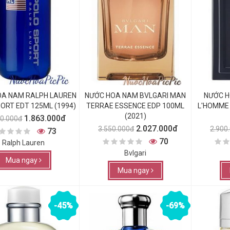
OA NAM RALPH LAUREN
NƯỚC HOA NAM BVLGARI MAN
NƯỚC H
ORT EDT 125ML (1994)
TERRAE ESSENCE EDP 100ML
L'HOMME 
(2021)
1.863.000đ
50.000đ
2.027.000đ
3.550.000đ
2.900
73
70
Ralph Lauren
Bvlgari
Mua ngay
Mua ngay
-45%
-69%