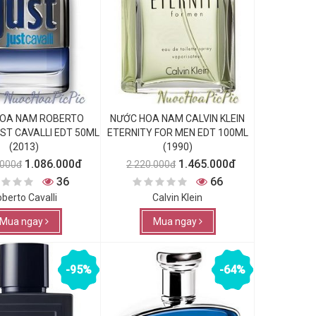
OA NAM ROBERTO
NƯỚC HOA NAM CALVIN KLEIN
UST CAVALLI EDT 50ML
ETERNITY FOR MEN EDT 100ML
(2013)
(1990)
1.086.000đ
1.465.000đ
.000đ
2.220.000đ
36
66
berto Cavalli
Calvin Klein
Mua ngay
Mua ngay
-95%
-64%