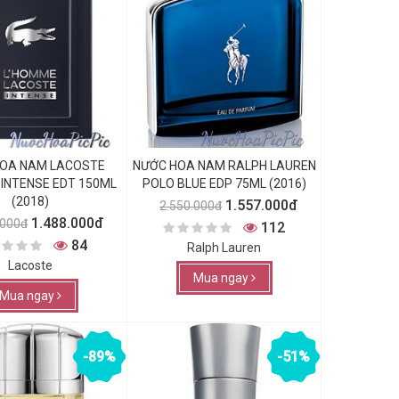
OA NAM LACOSTE
NƯỚC HOA NAM RALPH LAUREN
INTENSE EDT 150ML
POLO BLUE EDP 75ML (2016)
(2018)
1.557.000đ
2.550.000đ
1.488.000đ
.000đ
112
84
Ralph Lauren
Lacoste
Mua ngay
Mua ngay
-89%
-51%