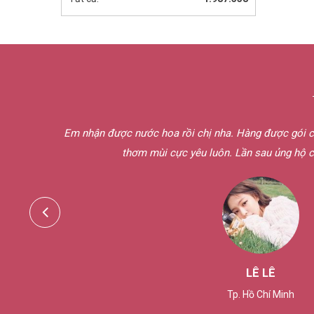
ược nước hoa rồi chị nha. Hàng được gói cực cẩn thận luôn. Nước 
thơm mùi cực yêu luôn. Lần sau ủng hộ chị tiếp nè. Tks chị!
LÊ LÊ
Tp. Hồ Chí Minh