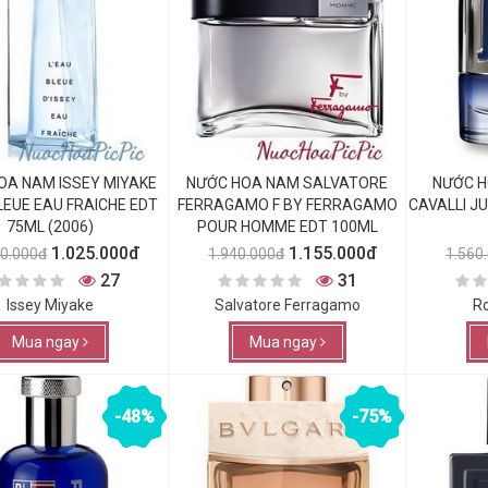
OA NAM ISSEY MIYAKE
NƯỚC HOA NAM SALVATORE
NƯỚC H
LEUE EAU FRAICHE EDT
FERRAGAMO F BY FERRAGAMO
CAVALLI J
75ML (2006)
POUR HOMME EDT 100ML
1.025.000đ
1.155.000đ
00.000đ
1.940.000đ
1.560
27
31
Issey Miyake
Salvatore Ferragamo
Ro
Mua ngay
Mua ngay
-48%
-75%