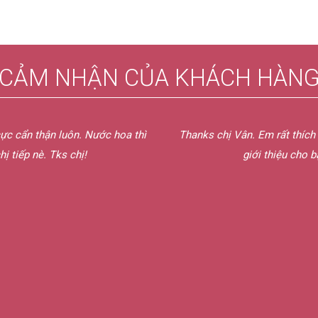
CẢM NHẬN CỦA KHÁCH HÀN
hoa thì
Thanks chị Vân. Em rất thích cách phục vụ bên chị, rấ
giới thiệu cho bạn bè của em ủng hộ nư
HOÀNG THUẬN
Tây Ninh