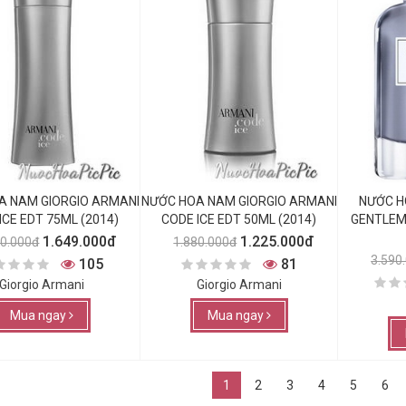
A NAM GIORGIO ARMANI
NƯỚC HOA NAM GIORGIO ARMANI
NƯỚC H
ICE EDT 75ML (2014)
CODE ICE EDT 50ML (2014)
GENTLEM
1.649.000đ
1.225.000đ
80.000đ
1.880.000đ
3.590
105
81
Giorgio Armani
Giorgio Armani
Mua ngay
Mua ngay
1
2
3
4
5
6