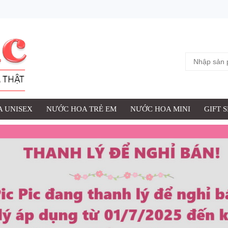
 UNISEX
NƯỚC HOA TRẺ EM
NƯỚC HOA MINI
GIFT 