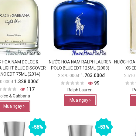
 HOA NAM DOLCE &
NƯỚC HOA NAM RALPH LAUREN
NƯỚC HOA
 LIGHT BLUE DISCOVER
POLO BLUE EDT 125ML (2003)
XS E
NO EDT 75ML (2014)
1.703.000đ
2.870.000đ
2.510
1.328.000đ
20.000đ
99
117
Ralph Lauren
P
olce & Gabbana
Mua ngay
Mua ngay
-56%
-53%