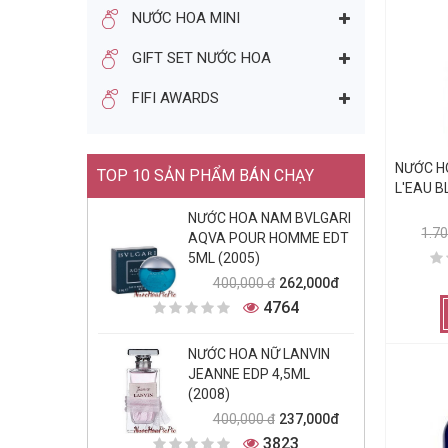
NƯỚC HOA MINI
GIFT SET NƯỚC HOA
FIFI AWARDS
NƯỚC H
TOP 10 SẢN PHẨM BÁN CHẠY
L'EAU B
NƯỚC HOA NAM BVLGARI
1.7
AQVA POUR HOMME EDT
5ML (2005)
262,000đ
400,000 đ
4764
NƯỚC HOA NỮ LANVIN
JEANNE EDP 4,5ML
(2008)
237,000đ
400,000 đ
3823