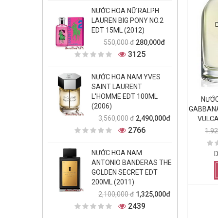
NƯỚC HOA NỮ RALPH
LAUREN BIG PONY NO.2
EDT 15ML (2012)
280,000đ
550,000 đ
3125
NƯỚC HOA NAM YVES
SAINT LAURENT
L'HOMME EDT 100ML
NƯỚC
(2006)
GABBANA
2,490,000đ
3,560,000 đ
VULCA
2766
1.9
NƯỚC HOA NAM
D
ANTONIO BANDERAS THE
GOLDEN SECRET EDT
200ML (2011)
1,325,000đ
2,100,000 đ
2439