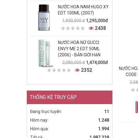
NƯỚC HOA NAM HUGO XY
EDT 100ML (2007)
1,295,000đ
1,930,000 đ
2438
NƯỚC HOA NỮ GUCCI
ENVY ME 2 EDT 50ML
(2006) - BẢN GIỚI HẠN
1,474,000đ
2,080,000 đ
NƯỚC HO
2352
CODE 
2.5
THỐNG KÊ TRUY CẬP
Đang trực tuyến:
11
Hôm nay:
1.248
Hôm qua:
1.994
Tất cả:
1.987.338