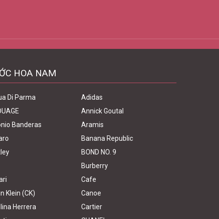
ỚC HOA NAM
ua Di Parma
Adidas
OUAGE
Annick Goutal
nio Banderas
Aramis
aro
Banana Republic
ley
BOND NO. 9
Burberry
ari
Cafe
in Klein (CK)
Canoe
lina Herrera
Cartier