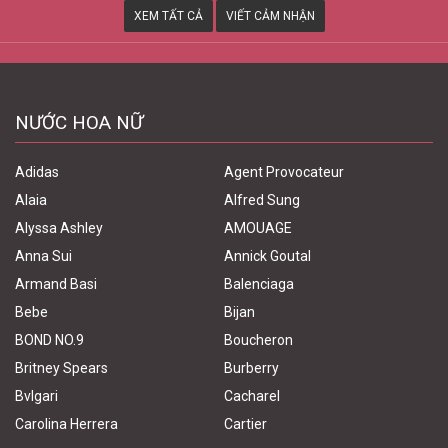
XEM TẤT CẢ
VIẾT CẢM NHẬN
NƯỚC HOA NỮ
Adidas
Agent Provocateur
Alaia
Alfred Sung
Alyssa Ashley
AMOUAGE
Anna Sui
Annick Goutal
Armand Basi
Balenciaga
Bebe
Bijan
BOND NO.9
Boucheron
Britney Spears
Burberry
Bvlgari
Cacharel
Carolina Herrera
Cartier