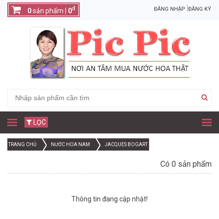
đ
ĐĂNG NHẬP
ĐĂNG KÝ
0
sản phẩm |
0
LỌC
TRANG CHỦ
NƯỚC HOA NAM
JACQUES BOGART
Có 0 sản phẩm
Thông tin đang cập nhật!