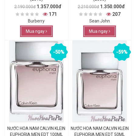
1.357.000đ
1.350.000đ
2.190.000đ
2.210.000đ
171
207
Burberry
Sean John
Mua ngay
Mua ngay
-50%
-59%
NƯỚC HOA NAM CALVIN KLEIN
NƯỚC HOA NAM CALVIN KLEIN
EUPHORIA MEN EDT 100ML
EUPHORIA MEN EDT 50ML