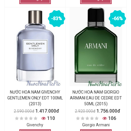
-83%
-66%
NƯỚC HOA NAM GIVENCHY
NƯỚC HOA NAM GIORGIO
GENTLEMEN ONLY EDT 100ML
ARMANI EAU DE CEDRE EDT
(2013)
50ML (2015)
1.417.000đ
1.756.000đ
2.590.000đ
2.920.000đ
110
106
Givenchy
Giorgio Armani