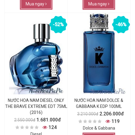
Mua ngay
Mua ngay
-52%
-46%
NƯỚC HOA NAM DIESEL ONLY
NƯỚC HOA NAM DOLCE &
THE BRAVE EXTREME EDT 75ML
GABBANA K EDP 100ML
(2016)
2.206.000đ
3.210.000đ
1.681.000đ
2.550.000đ
119
124
Dolce & Gabbana
Diesel