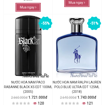
Mua ngay
Mua ngay
-55%
-51%
NƯỚC HOA NAM PACO
NƯỚC HOA NAM RALPH LAUREN
RABANNE BLACK XS EDT 100ML
POLO BLUE ULTRA EDT 125ML
(2005)
(2018)
1.721.000đ
1.743.000đ
2.660.000đ
2.640.000đ
120
121