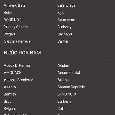
Armand Basi
Balenciaga
Bebe
Bijan
BOND NO.9
Boucheron
Britney Spears
Burberry
Bvlgari
Cacharel
Carolina Herrera
Cartier
NƯỚC HOA NAM
Acqua Di Parma
Adidas
AMOUAGE
Annick Goutal
Antonio Banderas
Aramis
Azzaro
Banana Republic
Bentley
BOND NO. 9
Brut
Burberry
Bvlgari
Cafe