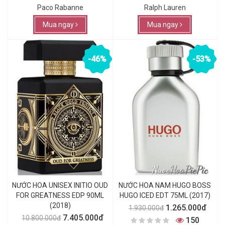
Paco Rabanne
Ralph Lauren
Mua ngay
Mua ngay
-46%
-53%
NƯỚC HOA UNISEX INITIO OUD
NƯỚC HOA NAM HUGO BOSS
FOR GREATNESS EDP 90ML
HUGO ICED EDT 75ML (2017)
(2018)
1.265.000đ
1.930.000đ
7.405.000đ
10.800.000đ
150