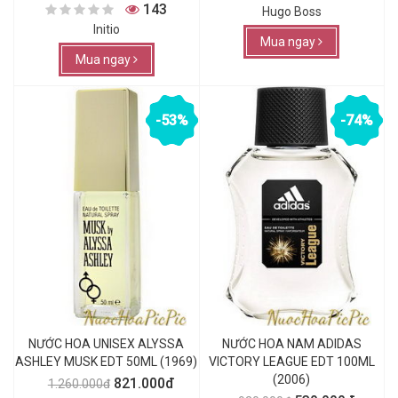
143
Hugo Boss
Initio
Mua ngay
Mua ngay
-53%
-74%
NƯỚC HOA UNISEX ALYSSA
NƯỚC HOA NAM ADIDAS
ASHLEY MUSK EDT 50ML (1969)
VICTORY LEAGUE EDT 100ML
(2006)
821.000đ
1.260.000đ