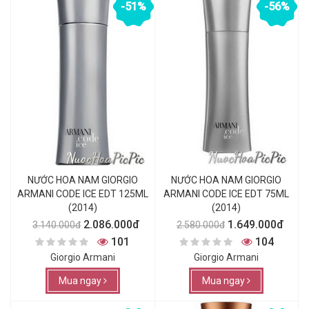
-51%
-56%
NƯỚC HOA NAM GIORGIO
NƯỚC HOA NAM GIORGIO
ARMANI CODE ICE EDT 125ML
ARMANI CODE ICE EDT 75ML
(2014)
(2014)
2.086.000đ
1.649.000đ
3.140.000đ
2.580.000đ
101
104
Giorgio Armani
Giorgio Armani
Mua ngay
Mua ngay