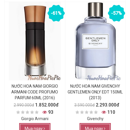
-61%
-57%
NƯỚC HOA NAM GIORGIO
NƯỚC HOA NAM GIVENCHY
ARMANI CODE PROFUMO
GENTLEMEN ONLY EDT 150ML
PARFUM 60ML (2016)
(2013)
1.852.000đ
2.293.000đ
2.990.000đ
3.590.000đ
93
110
Giorgio Armani
Givenchy
Mua ngay
Mua ngay