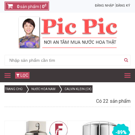
đ
ĐĂNG NHẬP
ĐĂNG KÝ
0
sản phẩm |
0
LỌC
TRANG CHỦ
NƯỚC HOA NAM
CALVIN KLEIN (CK)
Có 22 sản phẩm
-52%
-89%