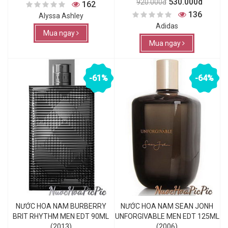
530.000đ
920.000đ
162
136
Alyssa Ashley
Adidas
Mua ngay
Mua ngay
-61%
-64%
NƯỚC HOA NAM BURBERRY
NƯỚC HOA NAM SEAN JONH
BRIT RHYTHM MEN EDT 90ML
UNFORGIVABLE MEN EDT 125ML
(2013)
(2006)