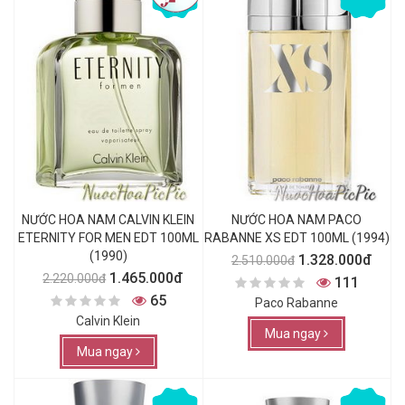
NƯỚC HOA NAM CALVIN KLEIN
NƯỚC HOA NAM PACO
ETERNITY FOR MEN EDT 100ML
RABANNE XS EDT 100ML (1994)
(1990)
1.328.000đ
2.510.000đ
1.465.000đ
2.220.000đ
111
65
Paco Rabanne
Calvin Klein
Mua ngay
Mua ngay