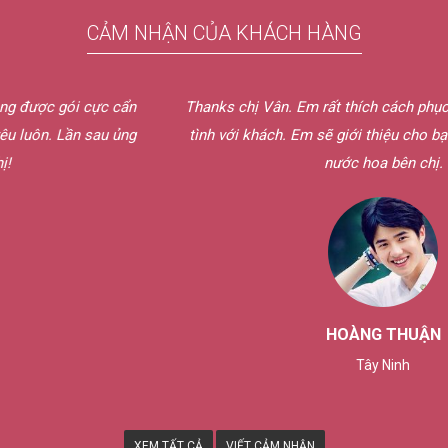
CẢM NHẬN CỦA KHÁCH HÀNG
cẩn
Thanks chị Vân. Em rất thích cách phục vụ bên chị, rất nhi
ủng
tình với khách. Em sẽ giới thiệu cho bạn bè của em ủng 
nước hoa bên chị.
HOÀNG THUẬN
Tây Ninh
XEM TẤT CẢ
VIẾT CẢM NHẬN