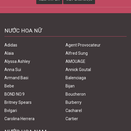
NƯỚC HOA NỮ
Adidas
Agent Provocateur
Alaia
Alfred Sung
Alyssa Ashley
AMOUAGE
Anna Sui
Annick Goutal
Armand Basi
Balenciaga
Bebe
Bijan
BOND NO.9
Boucheron
Britney Spears
Burberry
Bvlgari
Cacharel
Carolina Herrera
Cartier