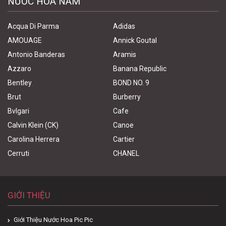
NƯỚC HOA NAM
Acqua Di Parma
Adidas
AMOUAGE
Annick Goutal
Antonio Banderas
Aramis
Azzaro
Banana Republic
Bentley
BOND NO. 9
Brut
Burberry
Bvlgari
Cafe
Calvin Klein (CK)
Canoe
Carolina Herrera
Cartier
Cerruti
CHANEL
GIỚI THIỆU
Giới Thiệu Nước Hoa Pic Pic