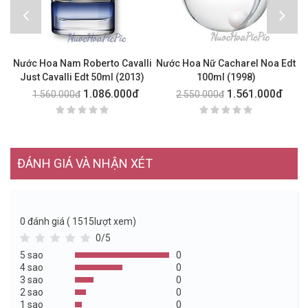
Nước Hoa Nam Roberto Cavalli
Nước Hoa Nữ Cacharel Noa Edt
N
Just Cavalli Edt 50ml (2013)
100ml (1998)
1.086.000đ
1.561.000đ
1.560.000đ
2.550.000đ
ĐÁNH GIÁ VÀ NHẬN XÉT
0
đánh giá ( 1515lượt xem)
0/5
5 sao
0
4 sao
0
3 sao
0
2 sao
0
1 sao
0