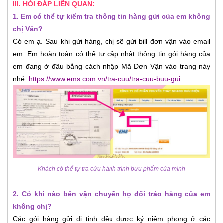
III. HỎI ĐÁP LIÊN QUAN:
1. Em có thể tự kiểm tra thông tin hàng gửi của em không
chị Vân?
Có em ạ. Sau khi gửi hàng, chị sẽ gửi bill đơn vận vào email
em. Em hoàn toàn có thể tự cập nhật thông tin gói hàng của
em đang ở đâu bằng cách nhập Mã Đơn Vận vào trang này
nhé:
https://www.ems.com.vn/tra-cuu/tra-cuu-buu-gui
Khách có thể tự tra cứu hành trình bưu phẩm của mình
2. Có khi nào bên vận chuyển họ đổi tráo hàng của em
không chị?
Các gói hàng gửi đi tỉnh đều được ký niêm phong ở các