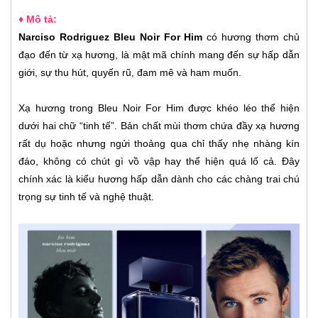
♦ Mô tả:
Narciso Rodriguez Bleu Noir For Him
có hương thơm chủ
đạo đến từ xạ hương, là mật mã chính mang đến sự hấp dẫn
giới, sự thu hút, quyến rũ, đam mê và ham muốn.
Xạ hương trong Bleu Noir For Him được khéo léo thể hiện
dưới hai chữ “tinh tế”. Bản chất mùi thơm chứa đầy xạ hương
rất dụ hoặc nhưng ngửi thoảng qua chỉ thấy nhẹ nhàng kín
đáo, không có chút gì vồ vập hay thể hiện quá lố cả. Đây
chính xác là kiểu hương hấp dẫn dành cho các chàng trai chú
trọng sự tinh tế và nghệ thuật.