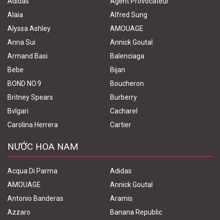
Adidas
Agent Provocateur
Alaia
Alfred Sung
Alyssa Ashley
AMOUAGE
Anna Sui
Annick Goutal
Armand Basi
Balenciaga
Bebe
Bijan
BOND NO.9
Boucheron
Britney Spears
Burberry
Bvlgari
Cacharel
Carolina Herrera
Cartier
NƯỚC HOA NAM
Acqua Di Parma
Adidas
AMOUAGE
Annick Goutal
Antonio Banderas
Aramis
Azzaro
Banana Republic