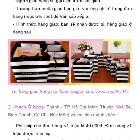
- Người giao hàng sẽ gọi điện trước khi giao.
- Trường hợp muốn giao hẹn giờ, vui lòng ghi rõ trong đơn
hàng (mục Ghi chú) để Vân sắp xếp ạ.
- Hình thức hàng giao: bạn sẽ nhận được túi hàng giao ở
dạng sau
Túi hàng giao trong nội thành Saigon của Nước Hoa Pic Pic
2. Khách Ở Ngoại Thành - TP. Hồ Chí Minh (Huyện Nhà Bè,
Bình Chánh, Củ Chi, Hóc Môn) và các tỉnh thành khác:
- Phí ship cho đơn hàng <1 triệu là 40.000đ. Đơn hàng >1
triệu được freeship.