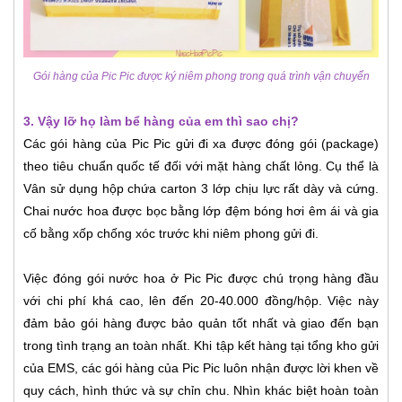
Gói hàng của Pic Pic được ký niêm phong trong quá trình vận chuyển
3. Vậy lỡ họ làm bể hàng của em thì sao chị?
Các gói hàng của Pic Pic gửi đi xa được đóng gói (package)
theo tiêu chuẩn quốc tế đối với mặt hàng chất lỏng. Cụ thể là
Vân sử dụng hộp chứa carton 3 lớp chịu lực rất dày và cứng.
Chai nước hoa được bọc bằng lớp đệm bóng hơi êm ái và gia
cố bằng xốp chống xóc trước khi niêm phong gửi đi.
Việc đóng gói nước hoa ở Pic Pic được chú trọng hàng đầu
với chi phí khá cao, lên đến 20-40.000 đồng/hộp. Việc này
đảm bảo gói hàng được bảo quản tốt nhất và giao đến bạn
trong tình trạng an toàn nhất. Khi tập kết hàng tại tổng kho gửi
của EMS, các gói hàng của Pic Pic luôn nhận được lời khen về
quy cách, hình thức và sự chỉn chu. Nhìn khác biệt hoàn toàn