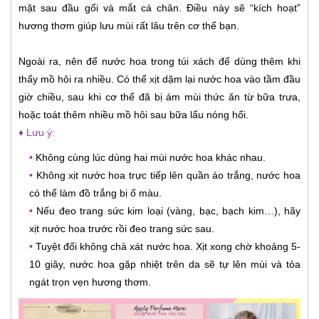
mặt sau đầu gối và mắt cá chân. Điều này sẽ “kích hoạt”
hương thơm giúp lưu mùi rất lâu trên cơ thể bạn.
Ngoài ra, nên để nước hoa trong túi xách để dùng thêm khi
thấy mồ hôi ra nhiều. Có thể xịt dặm lại nước hoa vào tầm đầu
giờ chiều, sau khi cơ thể đã bị ám mùi thức ăn từ bữa trưa,
hoặc toát thêm nhiều mồ hôi sau bữa lẩu nóng hổi.
♦ Lưu ý:
•
Không cùng lúc dùng hai mùi nước hoa khác nhau.
•
Không xịt nước hoa trực tiếp lên quần áo trắng, nước hoa
có thể làm đồ trắng bị ố màu.
•
Nếu đeo trang sức kim loại (vàng, bạc, bạch kim…), hãy
xịt nước hoa trước rồi đeo trang sức sau.
•
Tuyệt đối không chà xát nước hoa. Xịt xong chờ khoảng 5-
10 giây, nước hoa gặp nhiệt trên da sẽ tự lên mùi và tỏa
ngát trọn vẹn hương thơm.