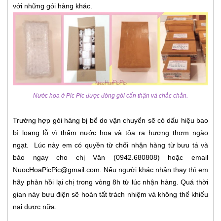
với những gói hàng khác.
Nước hoa ở Pic Pic được đóng gói cẩn thận và chắc chắn.
Trường hợp gói hàng bị bể do vận chuyển sẽ có dấu hiệu bao
bì loang lỗ vì thấm nước hoa và tỏa ra hương thơm ngào
ngạt. Lúc này em có quyền từ chối nhận hàng từ bưu tá và
báo ngay cho chị Vân (0942.680808) hoặc email
NuocHoaPicPic@gmail.com. Nếu người khác nhận thay thì em
hãy phản hồi lại chị trong vòng 8h từ lúc nhận hàng. Quá thời
gian này bưu điện sẽ hoàn tất trách nhiệm và không thể khiếu
nại được nữa.