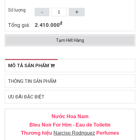
1.153.000đ
802.000đ
1.870.000đ
1.360.000đ
Số lượng
-
+
Mua ngay
Mua ngay
đ
Tổng giá:
2.410.000
Tạm Hết Hàng
MÔ TẢ SẢN PHẨM
THÔNG TIN SẢN PHẨM
ƯU ĐÃI ĐẶC BIỆT
Nước Hoa Nam
Bleu Noir For Him - Eau de Toilette
Thương hiệu
Narciso Rodriguez
Perfumes