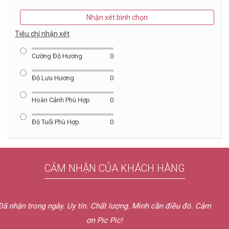
Nhận xét bình chọn
Tiêu chí nhận xét
Cường Độ Hương
0
Độ Lưu Hương
0
Hoàn Cảnh Phù Hợp
0
Độ Tuổi Phù Hợp
0
CẢM NHẬN CỦA KHÁCH HÀNG
Em nhận được nước hoa rồi chị ơi. Hàng gói cẩn thận, đến
nhanh nữa, có hai mẫu thử. Mùi thơm lắm chị ơi, em rất thích.