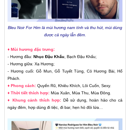
Bleu Noir For Him là mùi hương nam tính và thu hút, mùi dùng
được cả ngày lẫn đêm.
♦ Mùi hương đặc trưng:
- Hương đầu:
Nhục Đậu Khấu
, Bạch Đậu Khấu;
- Hương giữa: Xạ Hương;
- Hương cuối: Gỗ Mun, Gỗ Tuyết Tùng, Cỏ Hương Bài, Hổ
Phách.
♦ Phong cách:
Quyến Rũ, Khiêu Khích, Lôi Cuốn, Sexy.
♦ Thời tiết thích hợp:
Mùa Xuân, Mùa Thu, Mùa Đông.
♦ Khung cảnh thích hợp:
Dễ sử dụng, hoàn hảo cho cả
ngày đêm, hợp dùng đi tiệc, đi bar, hẹn hò đôi lứa…