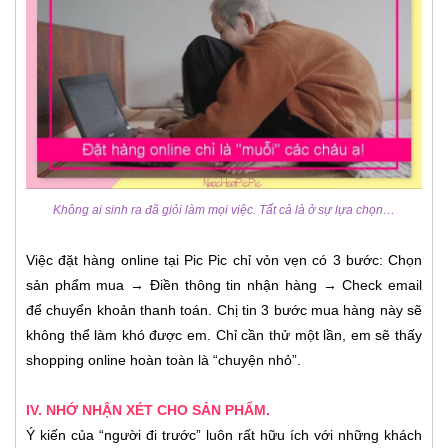
Không ai sinh ra đã giỏi làm mọi việc. Tất cả là ở sự lựa chọn…
Việc đặt hàng online tại Pic Pic chỉ vỏn vẹn có 3 bước: Chọn
sản phẩm mua → Điền thông tin nhận hàng → Check email
để chuyển khoản thanh toán. Chị tin 3 bước mua hàng này sẽ
không thể làm khó được em. Chỉ cần thử một lần, em sẽ thấy
shopping online hoàn toàn là “chuyện nhỏ”.
IV. NHỚ NHẬN XÉT CHO SẢN PHẨM.
Ý kiến của “người đi trước” luôn rất hữu ích với những khách