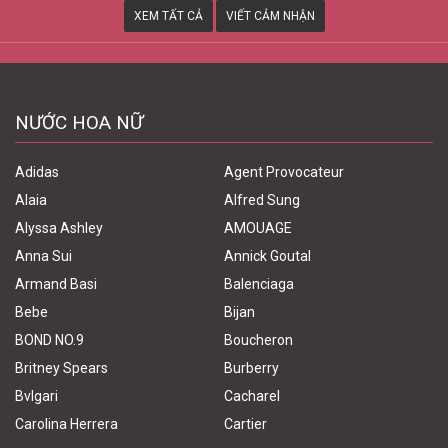
XEM TẤT CẢ
VIẾT CẢM NHẬN
NƯỚC HOA NỮ
Adidas
Agent Provocateur
Alaia
Alfred Sung
Alyssa Ashley
AMOUAGE
Anna Sui
Annick Goutal
Armand Basi
Balenciaga
Bebe
Bijan
BOND NO.9
Boucheron
Britney Spears
Burberry
Bvlgari
Cacharel
Carolina Herrera
Cartier