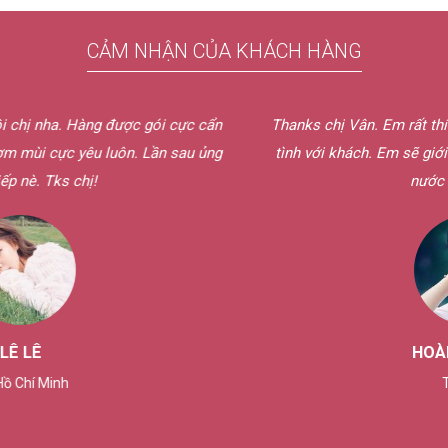
CẢM NHẬN CỦA KHÁCH HÀNG
 gói cực cẩn
Thanks chị Vân. Em rất thích cách phục vụ bên c
. Lần sau ủng
tình với khách. Em sẽ giới thiệu cho bạn bè c
nước hoa bên chị.
HOÀNG THUẬN
Tây Ninh