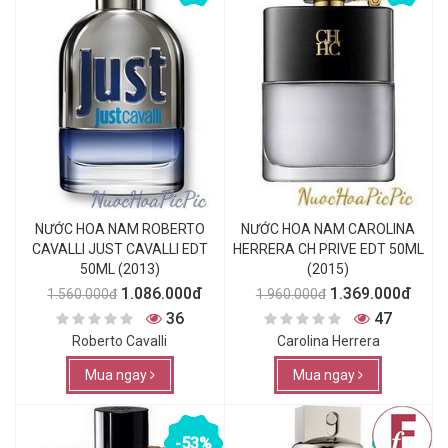
NƯỚC HOA NAM ROBERTO
NƯỚC HOA NAM CAROLINA
CAVALLI JUST CAVALLI EDT
HERRERA CH PRIVE EDT 50ML
50ML (2013)
(2015)
1.086.000đ
1.369.000đ
1.560.000đ
1.960.000đ
36
47
Roberto Cavalli
Carolina Herrera
Mua ngay
Mua ngay
-53%
-52%