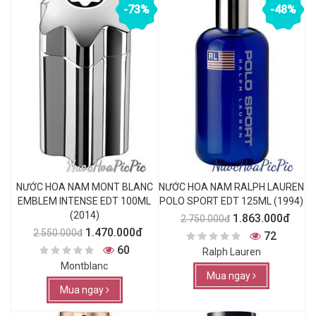
-73%
-48%
NƯỚC HOA NAM MONT BLANC
NƯỚC HOA NAM RALPH LAUREN
EMBLEM INTENSE EDT 100ML
POLO SPORT EDT 125ML (1994)
(2014)
1.863.000đ
2.750.000đ
1.470.000đ
2.550.000đ
72
60
Ralph Lauren
Montblanc
Mua ngay
Mua ngay