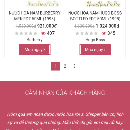
NƯỚC HOA NAM BURBERRY
NƯỚC HOA NAM HUGO BOSS
MEN EDT 50ML (1995)
BOTTLED EDT 50ML (1998)
921.000đ
1.024.000đ
1.530.000đ
1.630.000đ
407
345
Burberry
Hugo Boss
Mua ngay
Mua ngay
1
2
3
CẢM NHẬN CỦA KHÁCH HÀNG
ch
Nước hoa rất thơm. Mình hoàn toàn hài lòng và thấy rất tự 
y.
khi sử dụng sản phẩm của Nước Hoa Pic Pic.