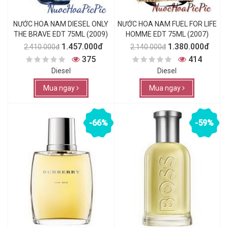
NƯỚC HOA NAM DIESEL ONLY
NƯỚC HOA NAM FUEL FOR LIFE
THE BRAVE EDT 75ML (2009)
HOMME EDT 75ML (2007)
1.457.000đ
1.380.000đ
2.410.000đ
2.140.000đ
375
414
Diesel
Diesel
Mua ngay
Mua ngay
-66%
-59%