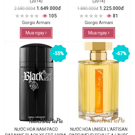
(2014)
(2014)
1.649.000đ
1.225.000đ
2.580.000đ
1.880.000đ
105
81
Giorgio Armani
Giorgio Armani
Mua ngay
Mua ngay
-55%
-67%
NƯỚC HOA NAM PACO
NƯỚC HOA UNISEX L'ARTISAN