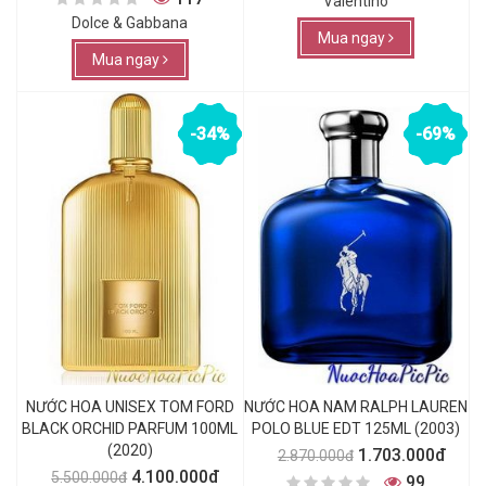
Valentino
Dolce & Gabbana
Mua ngay
Mua ngay
-34%
-69%
NƯỚC HOA UNISEX TOM FORD
NƯỚC HOA NAM RALPH LAUREN
BLACK ORCHID PARFUM 100ML
POLO BLUE EDT 125ML (2003)
(2020)
1.703.000đ
2.870.000đ
4.100.000đ
5.500.000đ
99