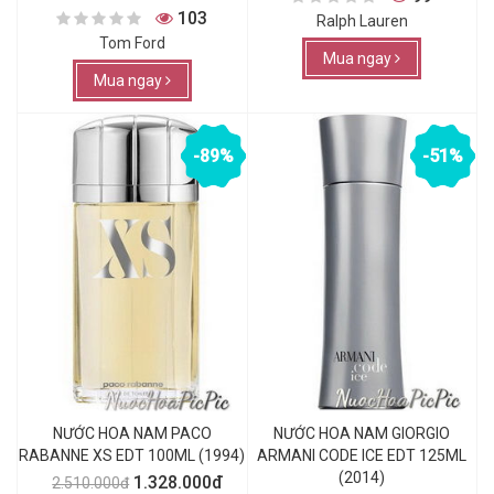
103
Ralph Lauren
Tom Ford
Mua ngay
Mua ngay
-89%
-51%
NƯỚC HOA NAM PACO
NƯỚC HOA NAM GIORGIO
RABANNE XS EDT 100ML (1994)
ARMANI CODE ICE EDT 125ML
(2014)
1.328.000đ
2.510.000đ