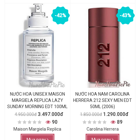
-42%
-43%
NƯỚC HOA UNISEX MAISON
NƯỚC HOA NAM CAROLINA
MARGIELA REPLICA LAZY
HERRERA 212 SEXY MEN EDT
SUNDAY MORNING EDT 100ML
50ML (2006)
3.497.000đ
1.290.000đ
4.950.000đ
1.850.000đ
90
89
Maison Margiela Replica
Carolina Herrera
Mua ngay
Mua ngay