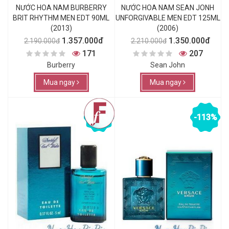
NƯỚC HOA NAM BURBERRY
NƯỚC HOA NAM SEAN JONH
BRIT RHYTHM MEN EDT 90ML
UNFORGIVABLE MEN EDT 125ML
(2013)
(2006)
1.357.000đ
1.350.000đ
2.190.000đ
2.210.000đ
171
207
Burberry
Sean John
Mua ngay
Mua ngay
-54%
-113%