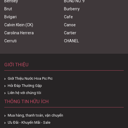
Bentley
BOND NO. 9
Brut
Burberry
Bvlgari
Cafe
Calvin Klein (CK)
Canoe
Carolina Herrera
Cartier
Cerruti
CHANEL
GIỚI THIỆU
Giới Thiệu Nước Hoa Pic Pic
Hỏi Đáp Thường Gặp
Liên hệ với chúng tôi
THÔNG TIN HỮU ÍCH
Mua hàng, thanh toán, vận chuyển
Ưu Đãi - Khuyến Mãi - Sale