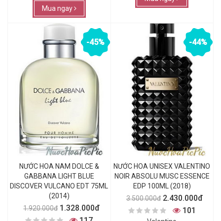
Mua ngay
-45%
-44%
NƯỚC HOA NAM DOLCE &
NƯỚC HOA UNISEX VALENTINO
GABBANA LIGHT BLUE
NOIR ABSOLU MUSC ESSENCE
DISCOVER VULCANO EDT 75ML
EDP 100ML (2018)
(2014)
2.430.000đ
3.500.000đ
1.328.000đ
1.920.000đ
101
117