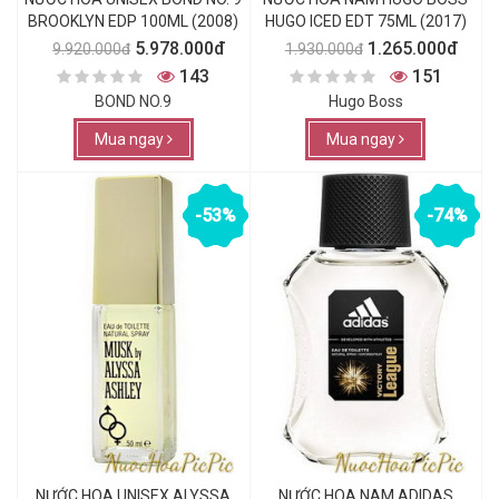
BROOKLYN EDP 100ML (2008)
HUGO ICED EDT 75ML (2017)
5.978.000đ
1.265.000đ
9.920.000đ
1.930.000đ
143
151
BOND NO.9
Hugo Boss
Mua ngay
Mua ngay
-53%
-74%
NƯỚC HOA UNISEX ALYSSA
NƯỚC HOA NAM ADIDAS