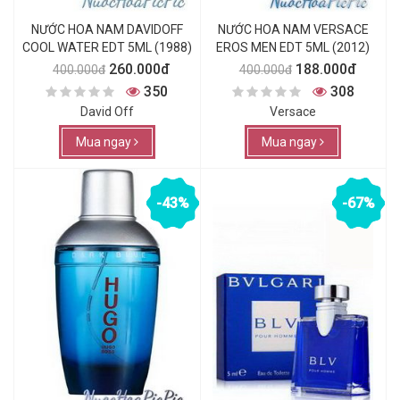
NƯỚC HOA NAM DAVIDOFF
NƯỚC HOA NAM VERSACE
COOL WATER EDT 5ML (1988)
EROS MEN EDT 5ML (2012)
260.000đ
188.000đ
400.000đ
400.000đ
350
308
David Off
Versace
Mua ngay
Mua ngay
-43%
-67%