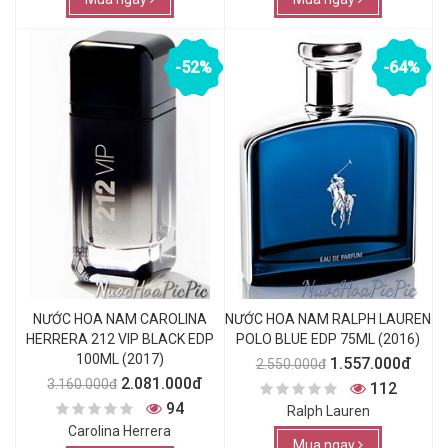
-52%
-64%
NƯỚC HOA NAM CAROLINA
NƯỚC HOA NAM RALPH LAUREN
HERRERA 212 VIP BLACK EDP
POLO BLUE EDP 75ML (2016)
100ML (2017)
1.557.000đ
2.550.000đ
2.081.000đ
3.160.000đ
112
94
Ralph Lauren
Carolina Herrera
Mua ngay