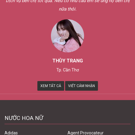
chị
NGUYỄN VĂN HẢI
Bình Dương
XEM TẤT CẢ
VIẾT CẢM NHẬN
NƯỚC HOA NỮ
Adidas
Agent Provocateur