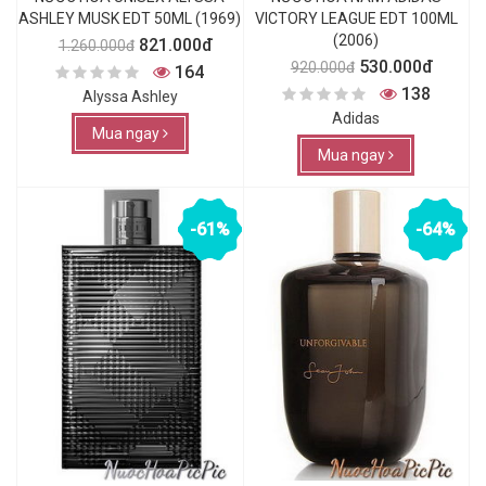
ASHLEY MUSK EDT 50ML (1969)
VICTORY LEAGUE EDT 100ML
(2006)
821.000đ
1.260.000đ
530.000đ
920.000đ
164
138
Alyssa Ashley
Adidas
Mua ngay
Mua ngay
-61%
-64%