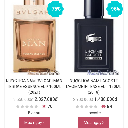
-75%
-95%
NƯỚC HOA NAM BVLGARI MAN
NƯỚC HOA NAM LACOSTE
TERRAE ESSENCE EDP 100ML
L'HOMME INTENSE EDT 150ML
(2021)
(2018)
2.027.000đ
1.488.000đ
3.550.000đ
2.900.000đ
70
84
Bvlgari
Lacoste
Mua ngay
Mua ngay