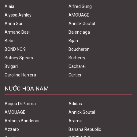
Alaia
Alfred Sung
Alyssa Ashley
AMOUAGE
Anna Sui
Annick Goutal
Armand Basi
Balenciaga
Bebe
Bijan
BOND NO.9
Boucheron
Britney Spears
Burberry
Bvlgari
Cacharel
Carolina Herrera
Cartier
NƯỚC HOA NAM
Acqua Di Parma
Adidas
AMOUAGE
Annick Goutal
Antonio Banderas
Aramis
Azzaro
Banana Republic