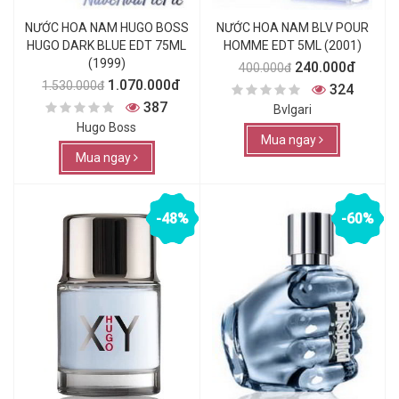
NƯỚC HOA NAM HUGO BOSS
NƯỚC HOA NAM BLV POUR
HUGO DARK BLUE EDT 75ML
HOMME EDT 5ML (2001)
(1999)
240.000đ
400.000đ
1.070.000đ
1.530.000đ
324
387
Bvlgari
Hugo Boss
Mua ngay
Mua ngay
-48%
-60%