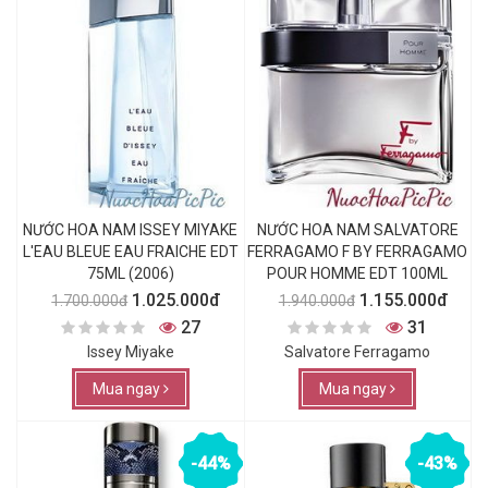
NƯỚC HOA NAM ISSEY MIYAKE
NƯỚC HOA NAM SALVATORE
L'EAU BLEUE EAU FRAICHE EDT
FERRAGAMO F BY FERRAGAMO
75ML (2006)
POUR HOMME EDT 100ML
1.025.000đ
1.155.000đ
1.700.000đ
1.940.000đ
27
31
Issey Miyake
Salvatore Ferragamo
Mua ngay
Mua ngay
-44%
-43%