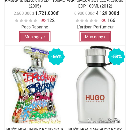
RABANNE BLACK XS EDT 100ML
PARFUMEUR SEVILLE A L'AUBE
(2005)
EDP 100ML (2012)
1.721.000đ
4.129.000đ
2.660.000đ
6.900.000đ
122
166
Paco Rabanne
L'artisan Parfumeur
Mua ngay
Mua ngay
-66%
-53%
NƯỚC HOA UNISEX BOND NO. 9
NƯỚC HOA NAM HUGO BOSS