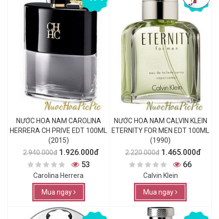
NƯỚC HOA NAM CAROLINA
NƯỚC HOA NAM CALVIN KLEIN
HERRERA CH PRIVE EDT 100ML
ETERNITY FOR MEN EDT 100ML
(2015)
(1990)
1.926.000đ
1.465.000đ
2.940.000đ
2.220.000đ
53
66
Carolina Herrera
Calvin Klein
Mua ngay
Mua ngay