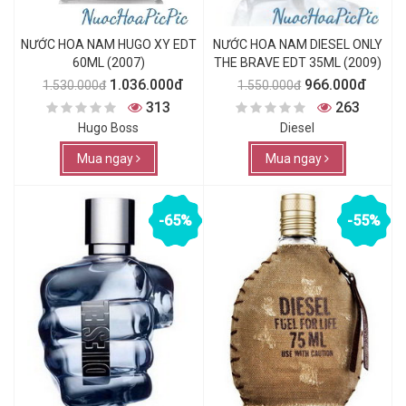
NƯỚC HOA NAM HUGO XY EDT
NƯỚC HOA NAM DIESEL ONLY
60ML (2007)
THE BRAVE EDT 35ML (2009)
1.036.000đ
966.000đ
1.530.000đ
1.550.000đ
313
263
Hugo Boss
Diesel
Mua ngay
Mua ngay
-65%
-55%