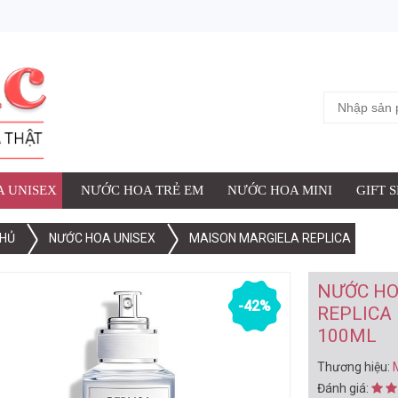
ỢC THÊM VÀO GIỎ HÀNG
 UNISEX MAISON MARGIELA REPLICA LAZY SUNDAY MORNING EDT 
iệu:
Maison Margiela Replica
:
 UNISEX
NƯỚC HOA TRẺ EM
NƯỚC HOA MINI
GIFT 
HỦ
NƯỚC HOA UNISEX
MAISON MARGIELA REPLICA
XEM G
NƯỚC HO
-42%
REPLICA
100ML
Thương hiệu:
Đánh giá: