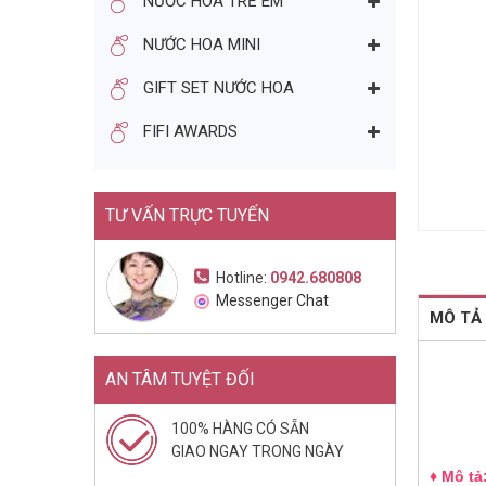
NƯỚC HOA TRẺ EM
NƯỚC HOA NỮ MINI KARL
NƯỚC HOA MINI
LAGERFELD FOR HER EDP
4,5ML (2014)
240.000đ
400.000đ
GIFT SET NƯỚC HOA
Mua ngay
FIFI AWARDS
TƯ VẤN TRỰC TUYẾN
Hotline:
0942.680808
Messenger Chat
MÔ TẢ
AN TÂM TUYỆT ĐỐI
100% HÀNG CÓ SẴN
GIAO NGAY TRONG NGÀY
♦ Mô tả