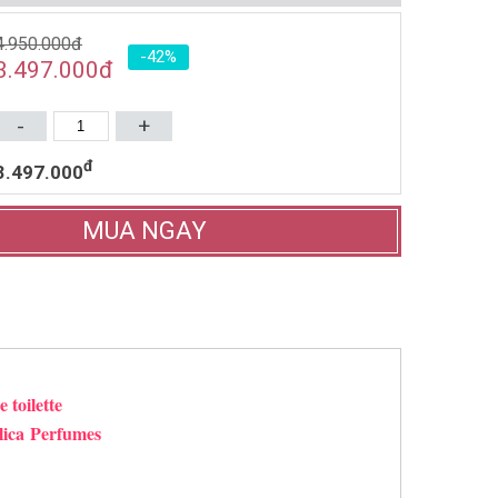
NƯỚC HOA NỮ CACHAREL
4.950.000đ
-42%
NOA EDT 50ML (1998)
3.497.000
đ
1.153.000đ
1.870.000đ
-
+
Mua ngay
đ
3.497.000
MUA NGAY
toilette
ica
Perfumes