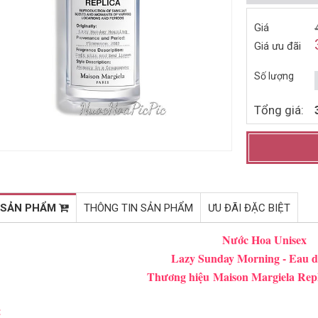
NƯỚC HOA NỮ KARL
NƯỚC HOA NỮ CACHAREL
Giá
LAGERFELD FOR HER EDP
NOA EDT 100ML (1998)
Giá ưu đãi
85ML (2014)
1.081.000đ
1.561.000đ
1.770.000đ
2.550.000đ
Số lượng
Mua ngay
Mua ngay
Tổng giá:
 SẢN PHẨM
THÔNG TIN SẢN PHẨM
ƯU ĐÃI ĐẶC BIỆT
Nước Hoa Unisex
Lazy Sunday Morning - Eau de 
Thương hiệu
Maison Margiela Repl
: