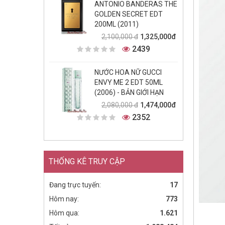
ANTONIO BANDERAS THE
GOLDEN SECRET EDT
200ML (2011)
1,325,000đ
2,100,000 đ
2439
NƯỚC HOA NỮ GUCCI
ENVY ME 2 EDT 50ML
(2006) - BẢN GIỚI HẠN
1,474,000đ
2,080,000 đ
2352
THỐNG KÊ TRUY CẬP
Đang trực tuyến:
17
Hôm nay:
773
Hôm qua:
1.621