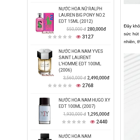
NƯỚC HOA NỮ RALPH
LAUREN BIG PONY NO.2
EDT 15ML (2012)
Đây khô
280,000đ
550,000 đ
sức hút
3127
nhiên, t
NƯỚC HOA NAM YVES
SAINT LAURENT
L'HOMME EDT 100ML
(2006)
2,490,000đ
3,560,000 đ
2768
NƯỚC HOA NAM HUGO XY
EDT 100ML (2007)
1,295,000đ
1,930,000 đ
2440
NƯỚC HOA NAM