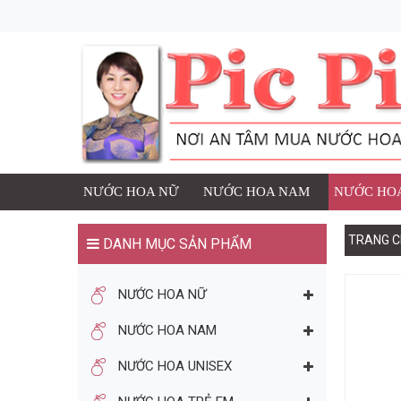
1 SẢN PHẨM ĐÃ ĐƯ
NƯỚC HOA
Thương h
Số lượng
đ
Giá:
NƯỚC HOA NỮ
NƯỚC HOA NAM
NƯỚC HOA
TRANG C
DANH MỤC SẢN PHẨM
TIẾP TỤC MUA HÀNG
NƯỚC HOA NỮ
BẠN CÓ THỂ THÍCH
NƯỚC HOA NAM
NƯỚC HOA UNISEX