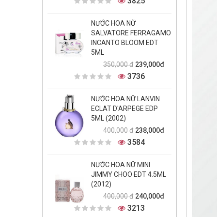
3825
NƯỚC HOA NỮ
SALVATORE FERRAGAMO
INCANTO BLOOM EDT
5ML
239,000đ
350,000 đ
3736
NƯỚC HOA NỮ LANVIN
ECLAT D'ARPEGE EDP
5ML (2002)
238,000đ
400,000 đ
3584
NƯỚC HOA NỮ MINI
JIMMY CHOO EDT 4.5ML
(2012)
240,000đ
400,000 đ
3213