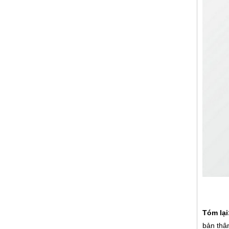
Tóm lại
bản thâ