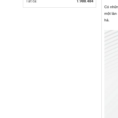
Tất cả:
1.988.484
Có nhữn
một làn 
hả.