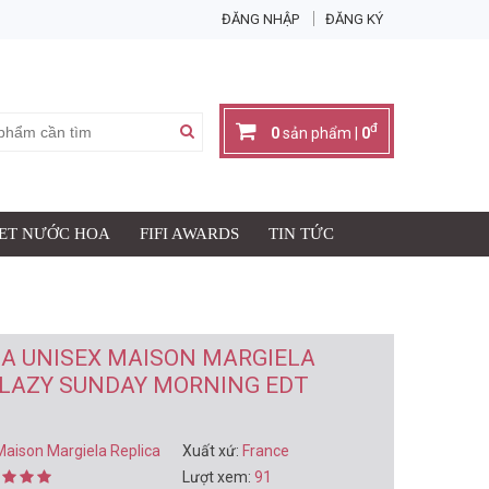
ĐĂNG NHẬP
ĐĂNG KÝ
X
100ML
đ
0
sản phẩm |
0
SET NƯỚC HOA
FIFI AWARDS
TIN TỨC
Giỏ hàng có:
0
sản phẩm
đ
Thành tiền:
0
IỎ HÀNG & THANH TOÁN
A UNISEX MAISON MARGIELA
 LAZY SUNDAY MORNING EDT
Maison Margiela Replica
Xuất xứ:
France
Lượt xem:
91