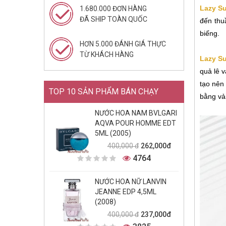
Lazy S
1.680.000 ĐƠN HÀNG
ĐÃ SHIP TOÀN QUỐC
đến thu
biếng.
HƠN 5.000 ĐÁNH GIÁ THỰC
TỪ KHÁCH HÀNG
Lazy S
quả lê 
tạo nên
TOP 10 SẢN PHẨM BÁN CHẠY
bằng vả
NƯỚC HOA NAM BVLGARI
AQVA POUR HOMME EDT
5ML (2005)
262,000đ
400,000 đ
4764
NƯỚC HOA NỮ LANVIN
JEANNE EDP 4,5ML
(2008)
237,000đ
400,000 đ