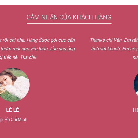
CẢM NHẬN CỦA KHÁCH HÀNG
ói cực cẩn
Thanks chị Vân. Em rất thích cách phục vụ bên chị,
ần sau ủng
tình với khách. Em sẽ giới thiệu cho bạn bè của 
nước hoa bên chị.
HOÀNG THUẬN
Tây Ninh