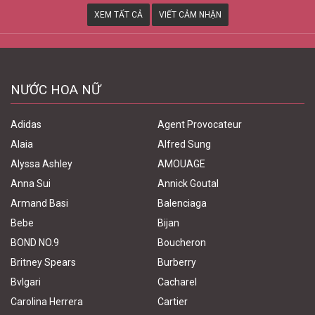
XEM TẤT CẢ
VIẾT CẢM NHẬN
NƯỚC HOA NỮ
Adidas
Agent Provocateur
Alaia
Alfred Sung
Alyssa Ashley
AMOUAGE
Anna Sui
Annick Goutal
Armand Basi
Balenciaga
Bebe
Bijan
BOND NO.9
Boucheron
Britney Spears
Burberry
Bvlgari
Cacharel
Carolina Herrera
Cartier