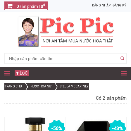
đ
ĐĂNG NHẬP
ĐĂNG KÝ
0
sản phẩm |
0
LỌC
TRANG CHỦ
NƯỚC HOA NỮ
STELLA MCCARTNEY
Có 2 sản phẩm
-56%
-43%