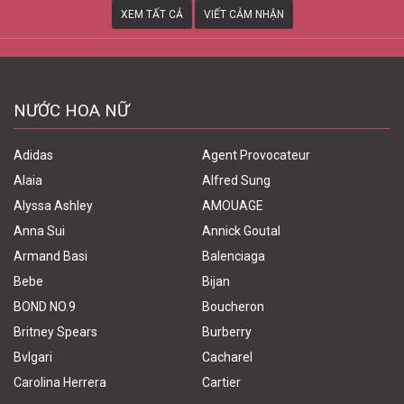
XEM TẤT CẢ
VIẾT CẢM NHẬN
NƯỚC HOA NỮ
Adidas
Agent Provocateur
Alaia
Alfred Sung
Alyssa Ashley
AMOUAGE
Anna Sui
Annick Goutal
Armand Basi
Balenciaga
Bebe
Bijan
BOND NO.9
Boucheron
Britney Spears
Burberry
Bvlgari
Cacharel
Carolina Herrera
Cartier