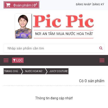
đ
ĐĂNG NHẬP
ĐĂNG KÝ
0
sản phẩm |
0
LỌC
TRANG CHỦ
NƯỚC HOA NỮ
JUICY COUTURE
Có 0 sản phẩm
Thông tin đang cập nhật!