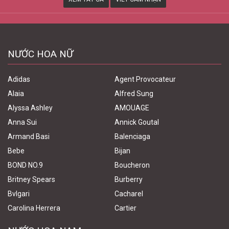
NƯỚC HOA NỮ
Adidas
Agent Provocateur
Alaia
Alfred Sung
Alyssa Ashley
AMOUAGE
Anna Sui
Annick Goutal
Armand Basi
Balenciaga
Bebe
Bijan
BOND NO.9
Boucheron
Britney Spears
Burberry
Bvlgari
Cacharel
Carolina Herrera
Cartier