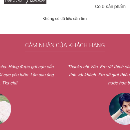
TRANG CHỦ
MÙA XUÂN
Có 0 sản phẩm
Không có dữ liệu cần tìm.
CẢM NHẬN CỦA KHÁCH HÀNG
gói cực cẩn
Thanks chị Vân. Em rất thích cách phục vụ bên chị
Lần sau ủng
tình với khách. Em sẽ giới thiệu cho bạn bè củ
nước hoa bên chị.