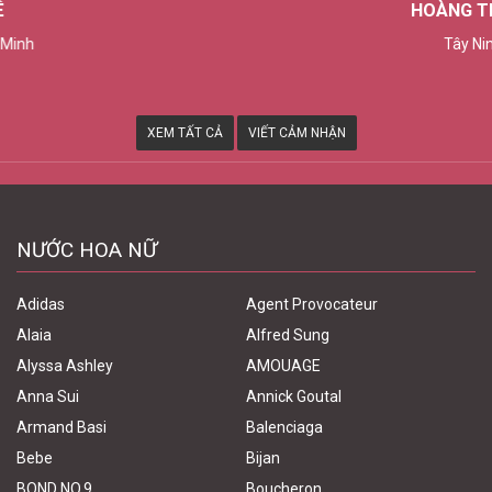
HOÀNG THUẬN
Tây Ninh
XEM TẤT CẢ
VIẾT CẢM NHẬN
NƯỚC HOA NỮ
Adidas
Agent Provocateur
Alaia
Alfred Sung
Alyssa Ashley
AMOUAGE
Anna Sui
Annick Goutal
Armand Basi
Balenciaga
Bebe
Bijan
BOND NO.9
Boucheron