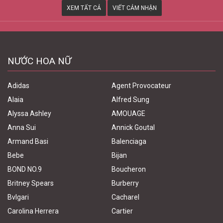
XEM TẤT CẢ
VIẾT CẢM NHẬN
NƯỚC HOA NỮ
Adidas
Agent Provocateur
Alaia
Alfred Sung
Alyssa Ashley
AMOUAGE
Anna Sui
Annick Goutal
Armand Basi
Balenciaga
Bebe
Bijan
BOND NO.9
Boucheron
Britney Spears
Burberry
Bvlgari
Cacharel
Carolina Herrera
Cartier