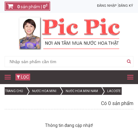
đ
ĐĂNG NHẬP
ĐĂNG KÝ
0
sản phẩm |
0
LỌC
TRANG CHỦ
NƯỚC HOA MINI
NƯỚC HOA MINI NAM
LACOSTE
Có 0 sản phẩm
Thông tin đang cập nhật!