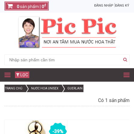
đ
ĐĂNG NHẬP
ĐĂNG KÝ
0
sản phẩm |
0
LỌC
TRANG CHỦ
NƯỚC HOA UNISEX
GUERLAIN
Có 1 sản phẩm
-39%