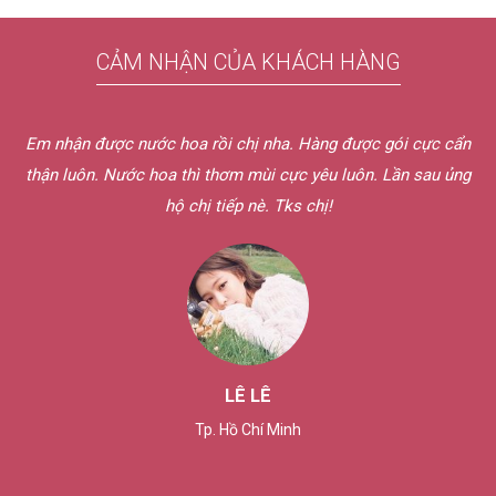
CẢM NHẬN CỦA KHÁCH HÀNG
c hoa rồi chị nha. Hàng được gói cực cẩn
Thanks chị Vân. E
hoa thì thơm mùi cực yêu luôn. Lần sau ủng
tình với khách. 
hộ chị tiếp nè. Tks chị!
LÊ LÊ
Tp. Hồ Chí Minh