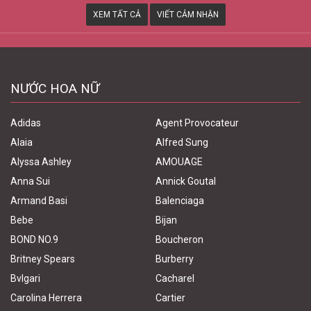
XEM TẤT CẢ
VIẾT CẢM NHẬN
NƯỚC HOA NỮ
Adidas
Agent Provocateur
Alaia
Alfred Sung
Alyssa Ashley
AMOUAGE
Anna Sui
Annick Goutal
Armand Basi
Balenciaga
Bebe
Bijan
BOND NO.9
Boucheron
Britney Spears
Burberry
Bvlgari
Cacharel
Carolina Herrera
Cartier