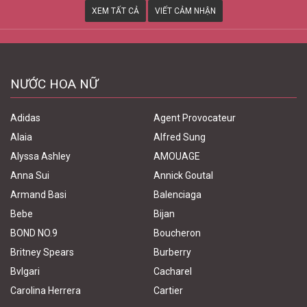
XEM TẤT CẢ
VIẾT CẢM NHẬN
NƯỚC HOA NỮ
Adidas
Agent Provocateur
Alaia
Alfred Sung
Alyssa Ashley
AMOUAGE
Anna Sui
Annick Goutal
Armand Basi
Balenciaga
Bebe
Bijan
BOND NO.9
Boucheron
Britney Spears
Burberry
Bvlgari
Cacharel
Carolina Herrera
Cartier