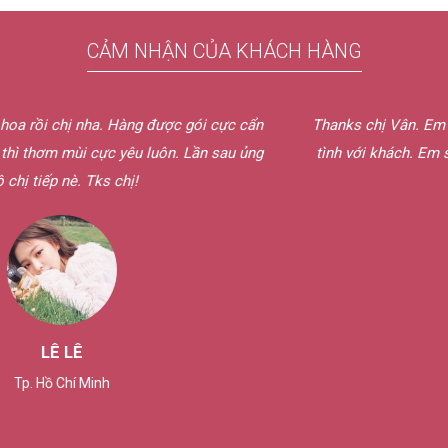
CẢM NHẬN CỦA KHÁCH HÀNG
được gói cực cẩn
Thanks chị Vân. Em rất thích cách phục vụ b
uôn. Lần sau ủng
tình với khách. Em sẽ giới thiệu cho bạn b
nước hoa bên chị.
HOÀNG THUẬN
Tây Ninh