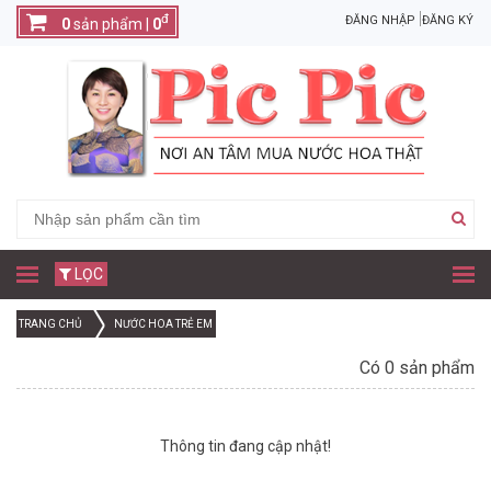
đ
ĐĂNG NHẬP
ĐĂNG KÝ
0
sản phẩm |
0
LỌC
TRANG CHỦ
NƯỚC HOA TRẺ EM
Có 0 sản phẩm
Thông tin đang cập nhật!