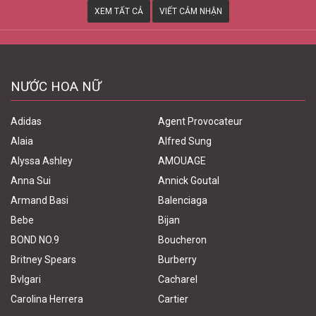
XEM TẤT CẢ
VIẾT CẢM NHẬN
NƯỚC HOA NỮ
Adidas
Agent Provocateur
Alaia
Alfred Sung
Alyssa Ashley
AMOUAGE
Anna Sui
Annick Goutal
Armand Basi
Balenciaga
Bebe
Bijan
BOND NO.9
Boucheron
Britney Spears
Burberry
Bvlgari
Cacharel
Carolina Herrera
Cartier