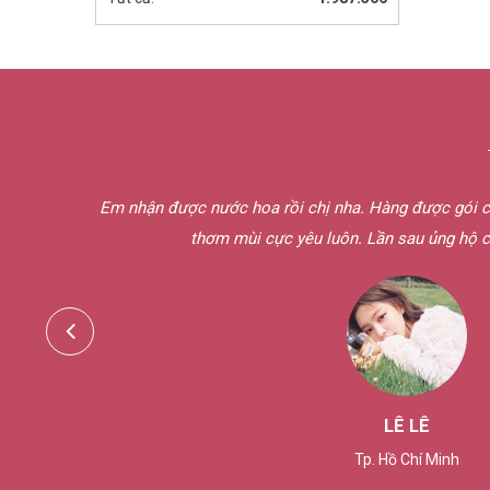
 hoa thì
Thanks chị Vân. Em rất thích cách phục vụ bên chị, r
giới thiệu cho bạn bè của em ủng hộ n
HOÀNG THUẬN
Tây Ninh