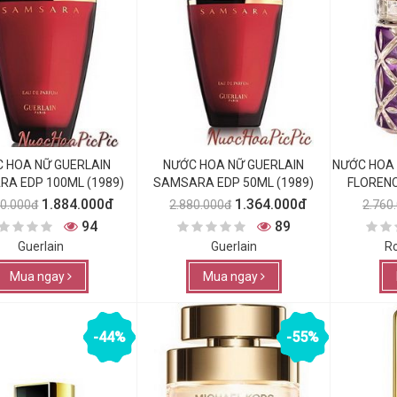
 HOA NỮ GUERLAIN
NƯỚC HOA NỮ GUERLAIN
NƯỚC HOA 
A EDP 100ML (1989)
SAMSARA EDP 50ML (1989)
FLORENC
1.884.000đ
1.364.000đ
80.000đ
2.880.000đ
2.760
94
89
Guerlain
Guerlain
Ro
Mua ngay
Mua ngay
-44%
-55%