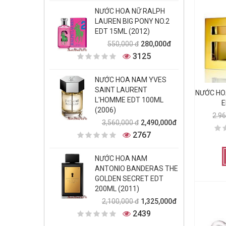
NƯỚC HOA NỮ RALPH
LAUREN BIG PONY NO.2
EDT 15ML (2012)
280,000đ
550,000 đ
3125
NƯỚC HOA NAM YVES
SAINT LAURENT
NƯỚC HOA
L'HOMME EDT 100ML
E
(2006)
2.9
2,490,000đ
3,560,000 đ
2767
NƯỚC HOA NAM
ANTONIO BANDERAS THE
GOLDEN SECRET EDT
200ML (2011)
1,325,000đ
2,100,000 đ
2439