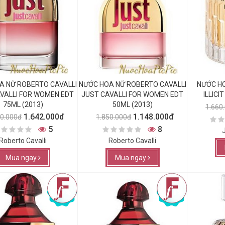
A NỮ ROBERTO CAVALLI
NƯỚC HOA NỮ ROBERTO CAVALLI
NƯỚC H
VALLI FOR WOMEN EDT
JUST CAVALLI FOR WOMEN EDT
ILLICI
75ML (2013)
50ML (2013)
1.660
1.642.000đ
1.148.000đ
50.000đ
1.850.000đ
5
8
Roberto Cavalli
Roberto Cavalli
Mua ngay
Mua ngay
-79%
-111%