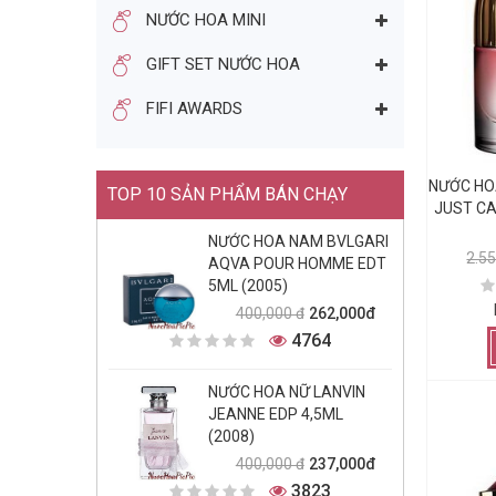
NƯỚC HOA MINI
GIFT SET NƯỚC HOA
FIFI AWARDS
NƯỚC HO
TOP 10 SẢN PHẨM BÁN CHẠY
JUST CA
NƯỚC HOA NAM BVLGARI
2.5
AQVA POUR HOMME EDT
5ML (2005)
262,000đ
400,000 đ
4764
NƯỚC HOA NỮ LANVIN
JEANNE EDP 4,5ML
(2008)
237,000đ
400,000 đ
3823