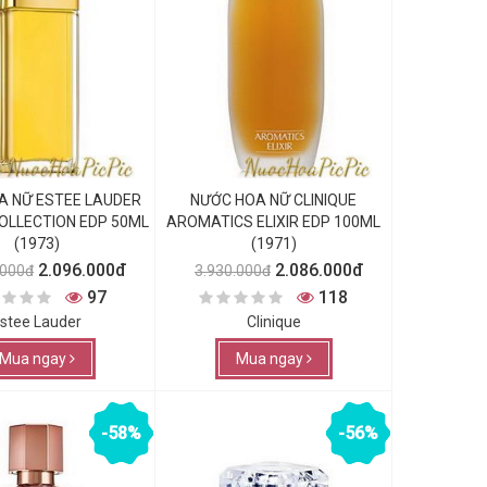
A NỮ ESTEE LAUDER
NƯỚC HOA NỮ CLINIQUE
OLLECTION EDP 50ML
AROMATICS ELIXIR EDP 100ML
(1973)
(1971)
2.096.000đ
2.086.000đ
.000đ
3.930.000đ
97
118
stee Lauder
Clinique
Mua ngay
Mua ngay
-58%
-56%