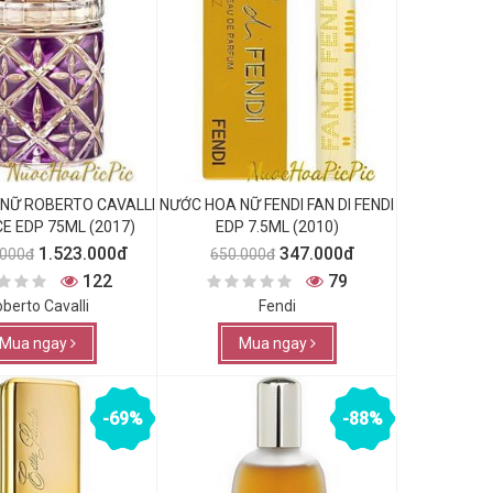
NỮ ROBERTO CAVALLI
NƯỚC HOA NỮ FENDI FAN DI FENDI
E EDP 75ML (2017)
EDP 7.5ML (2010)
1.523.000đ
347.000đ
.000đ
650.000đ
122
79
berto Cavalli
Fendi
Mua ngay
Mua ngay
-69%
-88%