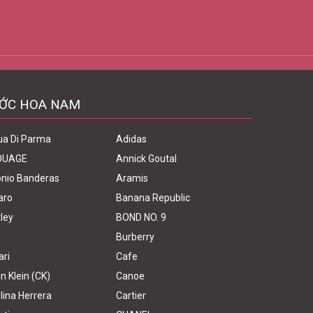
Tp. Cần Thơ
ỚC HOA NAM
ua Di Parma
Adidas
OUAGE
Annick Goutal
nio Banderas
Aramis
aro
Banana Republic
ley
BOND NO. 9
Burberry
ari
Cafe
in Klein (CK)
Canoe
lina Herrera
Cartier