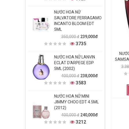
NƯỚC HOA NỮ
SALVATORE FERRAGAMO
INCANTO BLOOM EDT
5ML
239,000đ
350,000 đ
3735
NƯỚC
NƯỚC HOA NỮ LANVIN
SAMSAR
ECLAT D'ARPEGE EDP
3.3
5ML (2002)
238,000đ
400,000 đ
3583
NƯỚC HOA NỮ MINI
JIMMY CHOO EDT 4.5ML
(2012)
240,000đ
400,000 đ
3212