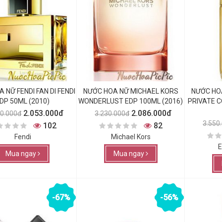
 NỮ FENDI FAN DI FENDI
NƯỚC HOA NỮ MICHAEL KORS
NƯỚC HO
DP 50ML (2010)
WONDERLUST EDP 100ML (2016)
PRIVATE C
2.053.000đ
2.086.000đ
60.000đ
3.230.000đ
3.550
102
82
Fendi
Michael Kors
E
Mua ngay
Mua ngay
-67%
-56%