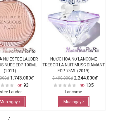
A NỮ ESTEE LAUDER
NƯỚC HOA NỮ LANCOME
S NUDE EDP 100ML
TRESOR LA NUIT MUSC DIAMANT
(2011)
EDP 75ML (2019)
1.743.000đ
2.244.000đ
.000đ
3.490.000đ
93
135
stee Lauder
Lancome
Mua ngay
Mua ngay
7