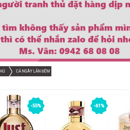
HỦ
CẢ NGÀY LẪN ĐÊM
-55%
-61%