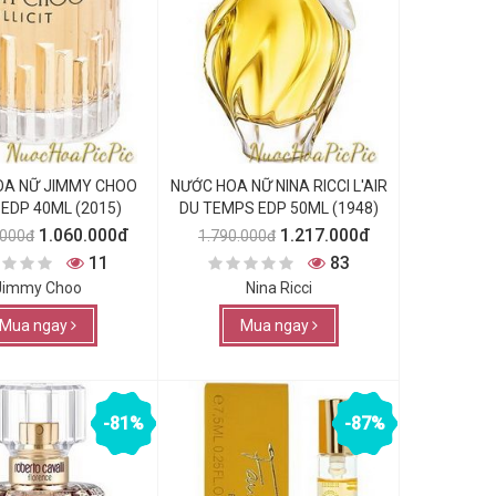
OA NỮ JIMMY CHOO
NƯỚC HOA NỮ NINA RICCI L'AIR
T EDP 40ML (2015)
DU TEMPS EDP 50ML (1948)
1.060.000đ
1.217.000đ
.000đ
1.790.000đ
11
83
Jimmy Choo
Nina Ricci
Mua ngay
Mua ngay
-81%
-87%