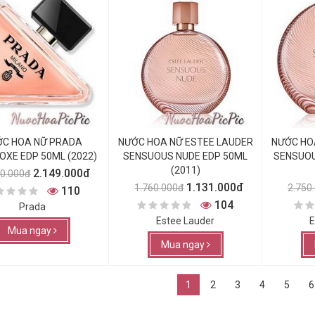
C HOA NỮ PRADA
NƯỚC HOA NỮ ESTEE LAUDER
NƯỚC HO
XE EDP 50ML (2022)
SENSUOUS NUDE EDP 50ML
SENSUOU
(2011)
2.149.000đ
90.000đ
1.131.000đ
1.760.000đ
2.750
110
104
Prada
Estee Lauder
E
Mua ngay
Mua ngay
1
2
3
4
5
6