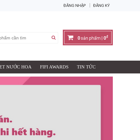
ĐĂNG NHẬP
ĐĂNG KÝ
đ
0
sản phẩm |
0
SET NƯỚC HOA
FIFI AWARDS
TIN TỨC