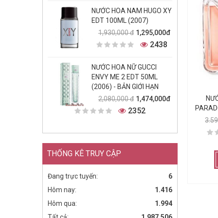
NƯỚC HOA NAM HUGO XY
EDT 100ML (2007)
1,295,000đ
1,930,000 đ
2438
NƯỚC HOA NỮ GUCCI
ENVY ME 2 EDT 50ML
(2006) - BẢN GIỚI HẠN
1,474,000đ
NƯỚ
2,080,000 đ
PARADO
2352
3.5
THỐNG KÊ TRUY CẬP
Đang trực tuyến:
6
Hôm nay:
1.416
Hôm qua:
1.994
Tất cả:
1.987.506