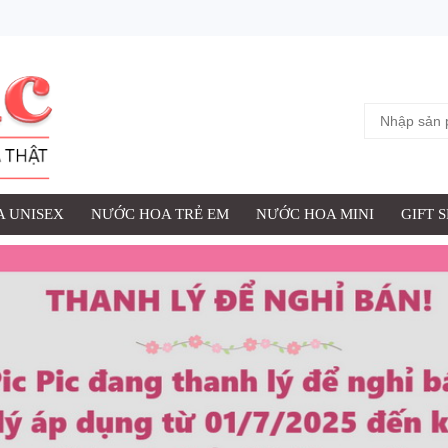
 UNISEX
NƯỚC HOA TRẺ EM
NƯỚC HOA MINI
GIFT 