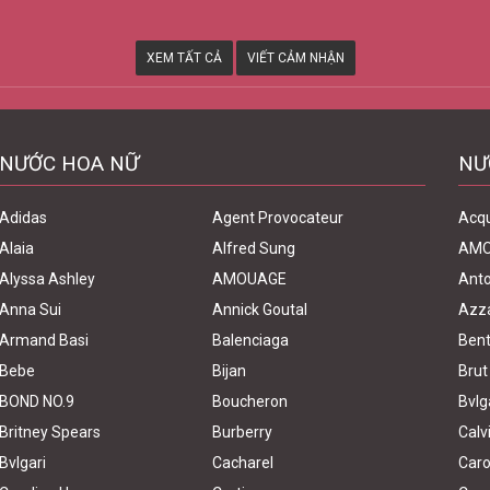
XEM TẤT CẢ
VIẾT CẢM NHẬN
NƯỚC HOA NỮ
NƯ
Adidas
Agent Provocateur
Acq
Alaia
Alfred Sung
AM
Alyssa Ashley
AMOUAGE
Anto
Anna Sui
Annick Goutal
Azz
Armand Basi
Balenciaga
Bent
Bebe
Bijan
Brut
BOND NO.9
Boucheron
Bvlg
Britney Spears
Burberry
Calv
Bvlgari
Cacharel
Caro