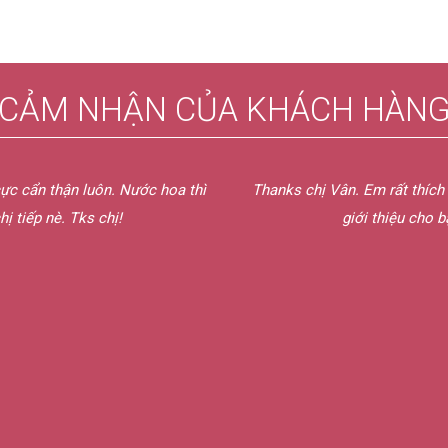
CẢM NHẬN CỦA KHÁCH HÀN
ất nhiệt tình với khách. Em sẽ
Hôm qua em nhận được nước h
ước hoa bên chị.
chừng. Mẫu thử chị gửi em mùi
sẽ