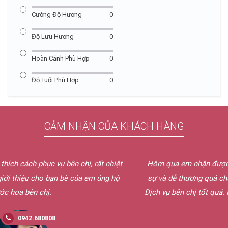
Cường Độ Hương
0
Độ Lưu Hương
0
Hoàn Cảnh Phù Hợp
0
Độ Tuổi Phù Hợp
0
CẢM NHẬN CỦA KHÁCH HÀNG
Hôm qua em nhận được nước hoa rồi ạ. Shipper bên chị lịch
sự và dễ thương quá chừng. Mẫu thử chị gửi em mùi rất hay.
Dịch vụ bên chị tốt quá. Nếu có nhu cầu em sẽ ủng hộ bên chị
nữa thôi.
0942.680808