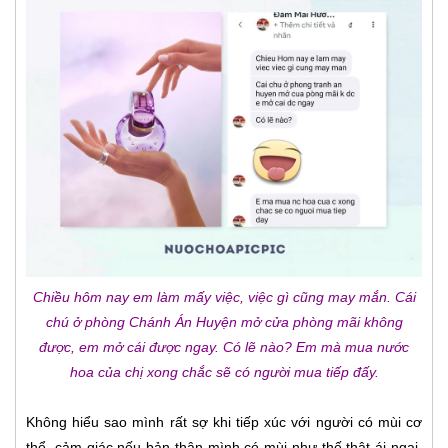
Chiều hôm nay em làm mấy việc, việc gì cũng may mắn. Cái
chú ở phòng Chánh Án Huyện mở cửa phòng mãi không
được, em mở cái được ngay. Có lẽ nào? Em mà mua nước
hoa của chị xong chắc sẽ có người mua tiếp đấy.
Không hiểu sao mình rất sợ khi tiếp xúc với người có mùi cơ
thể, cảm giác nếu bản thân mình có mùi như thế thật ái ngại.