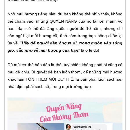
Nhờ mùi hương riêng biệt, dù bạn không thể nhìn thấy, không
thể chạm vào, nhưng QUYỀN NĂNG của nó lại lớn mạnh vô
hạn. Bạn có thể đã lãng quên người đó 10 năm, nhưng chỉ
cần ngửi lại mùi hương cũ, tình cảm trong bạn bỗng chốc lại
ùa về. “
Hãy để người đàn ông ra đi, trong muôn vàn sóng
gió, vẫn nhớ về mùi hương của bạn
” là ở lẽ đó!
Dù mùi cơ thể hấp dẫn là thế, tuy nhiên không phải ai cũng có
mùi dễ chịu. Bí quyết để bạn luôn thơm, để những mùi hương
khác làm TÔN THÊM MÙI CƠ THỂ, là bạn phải luôn sạch sẽ,
nhất định phải sạch sẽ, trong mọi trường hợp.