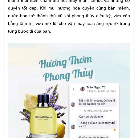
thành thỏi nam châm thu hút may mắn, tài lộc và những cơ
duyên tốt đẹp. Khi mùi hương hòa quyện cùng bản mệnh,
nước hoa trở thành thứ vũ khí phong thủy diệu kỳ, vừa cân
bằng tâm trí, vừa mở lối cho vận may tỏa sáng rực rỡ trong
từng bước đi của bạn.