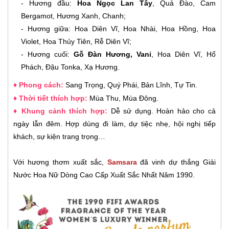
-
Hương đầu:
Hoa Ngọc Lan Tây
, Quả Đào, Cam
Bergamot, Hương Xanh, Chanh;
-
Hương giữa: Hoa Diên Vĩ, Hoa Nhài, Hoa Hồng, Hoa
Violet, Hoa Thủy Tiên, Rễ Diên Vĩ;
-
Hương cuối:
Gỗ Đàn Hương, Vani
, Hoa Diên Vĩ, Hổ
Phách, Đậu Tonka, Xạ Hương.
♦ Phong cách:
Sang Trọng, Quý Phái, Bản Lĩnh, Tự Tin.
♦ Thời tiết thích hợp:
Mùa Thu, Mùa Đông.
♦ Khung cảnh thích hợp:
Dễ sử dụng. Hoàn hảo cho cả
ngày lẫn đêm. Hợp dùng đi làm, dự tiệc nhẹ, hội nghị tiếp
khách, sự kiện trang trọng…
Với hương thơm xuất sắc,
Samsara
đã vinh dự thắng Giải
Nước Hoa Nữ Dòng Cao Cấp Xuất Sắc Nhất Năm 1990.