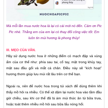
Mà mỗi lần mua nước hoa là lại có cái mới nó đến. Cảm ơn Pic
Pic nhé. Thằng em của em lại có thay đổi công việc tốt. Em
luôn tin mùi hương là phong thủy!
III. MẸO CỦA VÂN.
Hãy sử dụng nước hoa ở những điểm có mạch đập và vùng
ấm của cơ thể như: phía sau tai, cổ tay, mặt trong khủy tay,
mặt sau đầu gối và mắt cá chân. Điều này sẽ “kích hoạt”
hương thơm giúp lưu mùi rất lâu trên cơ thể bạn.
Ngoài ra, nên để nước hoa trong túi xách để dùng thêm khi
thấy mồ hôi ra nhiều. Có thể xịt dặm lại nước hoa vào tầm đầu
giờ chiều, sau khi cơ thể đã bị ám mùi thức ăn từ bữa trưa,
hoặc toát thêm nhiều mồ hôi sau bữa lẩu nóng hổi.