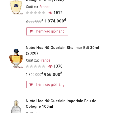
Xuất xứ:
France
1512
đ
đ
1.374.000
2.390.000
Thêm vào giỏ hàng
Nước Hoa Nữ Guerlain Shalimar Edt 30ml
(2020)
Xuất xứ:
France
1370
đ
đ
966.000
1.840.000
Thêm vào giỏ hàng
Nước Hoa Nữ Guerlain Imperiale Eau de
Cologne 100ml