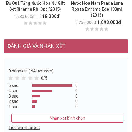
Bộ Quà Tặng Nước Hoa Nữ Gift
Nước Hoa Nam Prada Luna
Nư
Set Rihanna Riri 3pc (2015)
Rossa Extreme Edp 100ml
(2013)
1.118.000đ
1.780.000đ
1.898.000đ
3.250.000đ
ĐÁNH GIÁ VÀ NHẬN XÉT
0
đánh giá ( 94lượt xem)
0/5
5 sao
0
4 sao
0
3 sao
0
2 sao
0
1 sao
0
Nhận xét bình chọn
Tiêu chí nhận xét