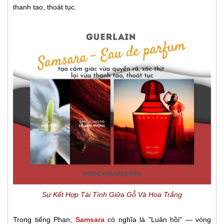
thanh tao, thoát tục.
Sự Kết Hợp Tài Tình Giữa Gỗ Và Hoa Trắng
Trong tiếng Phạn,
Samsara
có nghĩa là "Luân hồi" — vòng