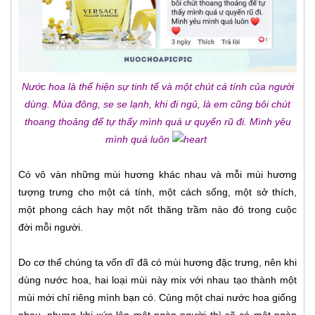
Nước hoa là thể hiện sự tinh tế và một chút cá tính của người
dùng. Mùa đông, se se lạnh, khi đi ngủ, là em cũng bôi chút
thoang thoảng để tự thấy mình quá ư quyến rũ đi. Mình yêu
mình quá luôn
Có vô vàn những mùi hương khác nhau và mỗi mùi hương
tượng trưng cho một cá tính, một cách sống, một sở thích,
một phong cách hay một nốt thăng trầm nào đó trong cuộc
đời mỗi người.
Do cơ thể chúng ta vốn dĩ đã có mùi hương đặc trưng, nên khi
dùng nước hoa, hai loại mùi này mix với nhau tạo thành một
mùi mới chỉ riêng mình bạn có. Cùng một chai nước hoa giống
nhau, nhưng khi xức lên một ngàn người thì sẽ có một ngàn