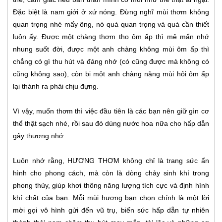
Đặc biệt là nam giới ở xứ nóng. Đừng nghĩ mùi thơm không
quan trọng nhé mấy ông, nó quá quan trọng và quá cần thiết
luôn ấy. Được một chàng thơm tho ôm ấp thì mê mẩn nhớ
nhung suốt đời, được một anh chàng không mùi ôm ấp thì
chẳng có gì thu hút và đáng nhớ (có cũng được mà không có
cũng không sao), còn bị một anh chàng nặng mùi hôi ôm ấp
lại thành ra phải chịu đựng.
Vì vậy, muốn thơm thì việc đầu tiên là các bạn nên giữ gìn cơ
thể thật sạch nhé, rồi sau đó dùng nước hoa nữa cho hấp dẫn
gây thương nhớ.
Luôn nhớ rằng, HƯƠNG THƠM không chỉ là trang sức ẩn
hình cho phong cách, mà còn là dòng chảy sinh khí trong
phong thủy, giúp khơi thông năng lượng tích cực và định hình
khí chất của bạn. Mỗi mùi hương bạn chọn chính là một lời
mời gọi vô hình gửi đến vũ trụ, biến sức hấp dẫn tự nhiên