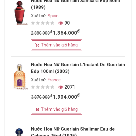
Nước Hoa Nữ Guerlain Samsara Edp 50ml
(1989)
Xuất xứ:
Spain
90
đ
đ
1.364.000
2.880.000
Thêm vào giỏ hàng
Nước Hoa Nữ Guerlain L'Instant De Guerlain
Edp 100ml (2003)
Xuất xứ:
France
2071
đ
đ
1.904.000
3.870.000
Thêm vào giỏ hàng
Nước Hoa Nữ Guerlain Shalimar Eau de
Cologne 75ml (1925)