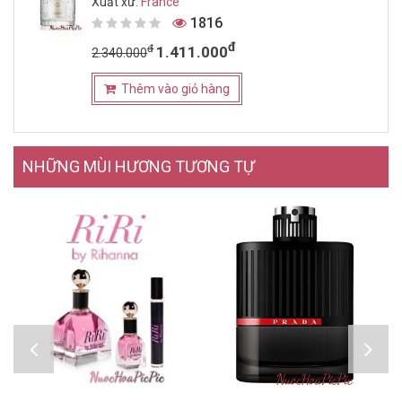
Xuất xứ:
France
1816
đ
đ
1.411.000
2.340.000
Thêm vào giỏ hàng
NHỮNG MÙI HƯƠNG TƯƠNG TỰ