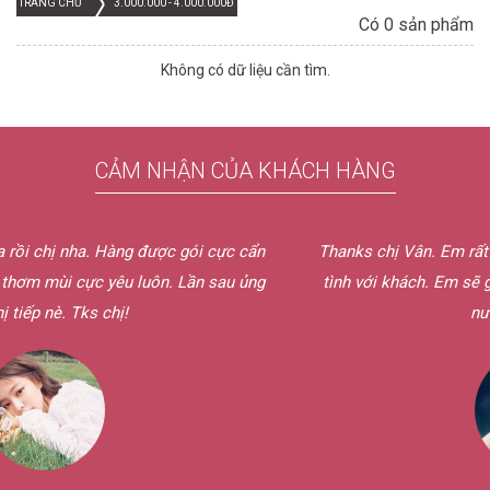
TRANG CHỦ
3.000.000 - 4.000.000Đ
Có 0 sản phẩm
Không có dữ liệu cần tìm.
CẢM NHẬN CỦA KHÁCH HÀNG
 gói cực cẩn
Thanks chị Vân. Em rất thích cách phục vụ bên c
. Lần sau ủng
tình với khách. Em sẽ giới thiệu cho bạn bè c
nước hoa bên chị.