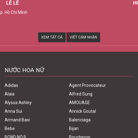
HOÀNG THUẬN
Tây Ninh
XEM TẤT CẢ
VIẾT CẢM NHẬN
NƯỚC HOA NỮ
Adidas
Agent Provocateur
Alaia
Alfred Sung
Alyssa Ashley
AMOUAGE
Anna Sui
Annick Goutal
Armand Basi
Balenciaga
Bebe
Bijan
BOND NO.9
Boucheron