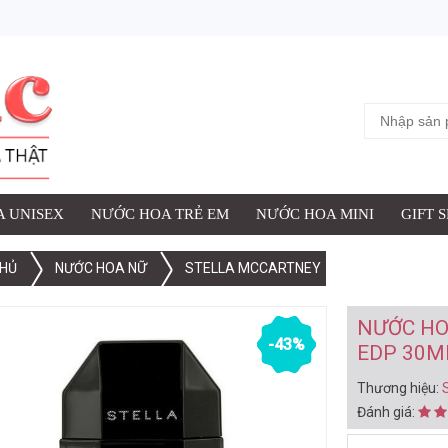
ỢC THÊM VÀO GIỎ HÀNG
 NỮ STELLA MCCARTNEY STELLA EDP 30ML (2003)
iệu:
Stella McCartney
:
 UNISEX
NƯỚC HOA TRẺ EM
NƯỚC HOA MINI
GIFT 
HỦ
NƯỚC HOA NỮ
STELLA MCCARTNEY
XEM G
NƯỚC HO
-43%
EDP 30ML
Thương hiệu:
Đánh giá: