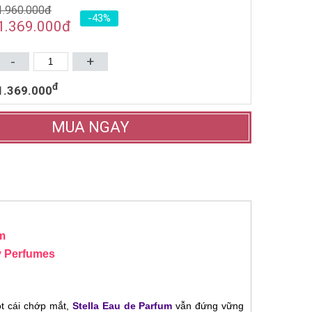
1.960.000đ
-43%
NƯỚC HOA NỮ KARL
1.369.000
đ
LAGERFELD FOR HER EDP
85ML (2014)
1.081.000đ
1.770.000đ
-
+
Mua ngay
đ
1.369.000
MUA NGAY
um
y
Perfumes
ột cái chớp mắt,
Stella Eau de Parfum
vẫn đứng vững