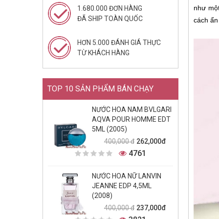
như một
1.680.000 ĐƠN HÀNG
ĐÃ SHIP TOÀN QUỐC
cách ẩn 
HƠN 5.000 ĐÁNH GIÁ THỰC
TỪ KHÁCH HÀNG
TOP 10 SẢN PHẨM BÁN CHẠY
NƯỚC HOA NAM BVLGARI
AQVA POUR HOMME EDT
5ML (2005)
262,000đ
400,000 đ
4761
NƯỚC HOA NỮ LANVIN
JEANNE EDP 4,5ML
(2008)
237,000đ
400,000 đ