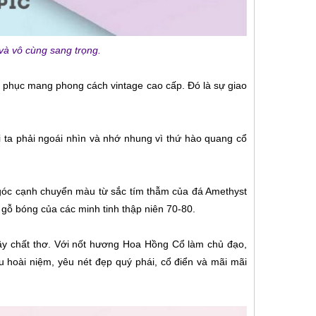
và vô cùng sang trọng.
g phục mang phong cách vintage cao cấp. Đó là sự giao
i ta phải ngoái nhìn và nhớ nhung vì thứ hào quang cổ
nh góc cạnh chuyển màu từ sắc tím thẫm của đá Amethyst
 gỗ bóng của các minh tinh thập niên 70-80.
đầy chất thơ. Với nốt hương Hoa Hồng Cổ làm chủ đạo,
 hoài niệm, yêu nét đẹp quý phái, cổ điển và mãi mãi