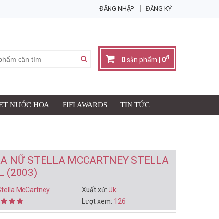
ĐĂNG NHẬP
ĐĂNG KÝ
X
đ
0
sản phẩm |
0
SET NƯỚC HOA
FIFI AWARDS
TIN TỨC
Giỏ hàng có:
0
sản phẩm
đ
Thành tiền:
0
IỎ HÀNG & THANH TOÁN
A NỮ STELLA MCCARTNEY STELLA
 (2003)
Stella McCartney
Xuất xứ:
Uk
Lượt xem:
126