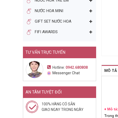
NƯỚC HOA TRẺ EM
NƯỚC HOA NỮ JIMMY CHOO
NƯỚC HOA MINI
ILLICIT EDP 10ML - CHAI LĂN
(2015)
282.000đ
550.000đ
GIFT SET NƯỚC HOA
Mua ngay
FIFI AWARDS
TƯ VẤN TRỰC TUYẾN
Hotline:
0942.680808
MÔ TẢ
Messenger Chat
AN TÂM TUYỆT ĐỐI
100% HÀNG CÓ SẴN
♦ Mô tả
GIAO NGAY TRONG NGÀY
Trong t