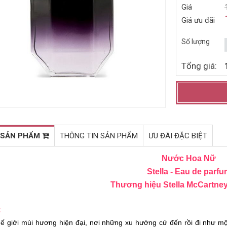
Giá
NƯỚC HOA NỮ JIMMY CHOO
NƯỚC HOA NỮ MINI KARL
Giá ưu đãi
ILLICIT EDP 40ML (2015)
LAGERFELD FOR HER EDP
4,5ML (2014)
1.060.000đ
240.000đ
1.660.000đ
400.000đ
Số lượng
Mua ngay
Mua ngay
Tổng giá:
 SẢN PHẨM
THÔNG TIN SẢN PHẨM
ƯU ĐÃI ĐẶC BIỆT
Nước Hoa Nữ
Stella - Eau de parf
Thương hiệu Stella McCartne
:
hế giới mùi hương hiện đại, nơi những xu hướng cứ đến rồi đi như m