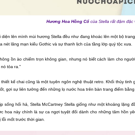
Hương Hoa Hồng Cổ
của Stella rất đậm đặc 
ai diện lên mình mùi hương Stella đều như đang khoác lên một bộ tran
a nét lãng mạn kiểu Gothic và sự thanh lịch của tầng lớp quý tộc xưa.
 không ồn ào chiếm trọn không gian, nhưng nó biết cách làm cho ngườ
nó tỏa ra."
 thiết kế chai cũng là một tuyên ngôn nghệ thuật retro. Khối thủy ti
ốt, gợi sự liên tưởng đến những lọ nước hoa trên bàn trang điểm bằng
ịp sống hối hả, Stella McCartney Stella giống như một khoảng lặng 
ớc hoa này chính là sự ca ngợi tuyệt đối dành cho những tâm hồn yêu
 lỗi mốt trước thời gian.