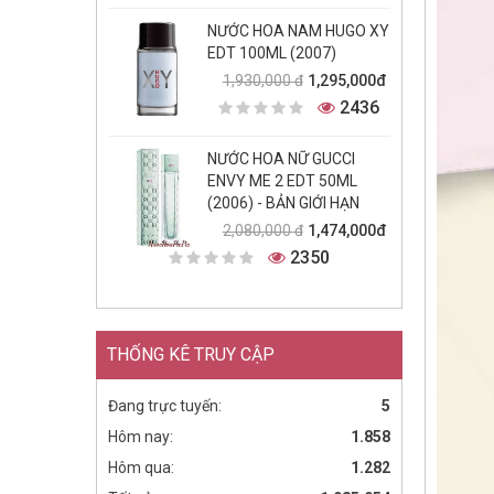
NƯỚC HOA NAM HUGO XY
EDT 100ML (2007)
1,295,000đ
1,930,000 đ
2436
NƯỚC HOA NỮ GUCCI
ENVY ME 2 EDT 50ML
(2006) - BẢN GIỚI HẠN
1,474,000đ
2,080,000 đ
2350
THỐNG KÊ TRUY CẬP
Đang trực tuyến:
5
Hôm nay:
1.858
Hôm qua:
1.282