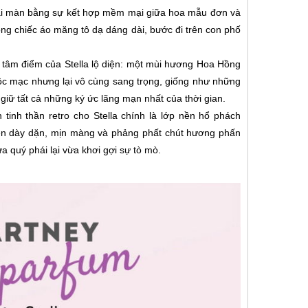
ai màn bằng sự kết hợp mềm mại giữa hoa mẫu đơn và
ng chiếc áo măng tô dạ dáng dài, bước đi trên con phố
 tâm điểm của Stella lộ diện: một mùi hương Hoa Hồng
c mạc nhưng lại vô cùng sang trọng, giống như những
iữ tất cả những ký ức lãng mạn nhất của thời gian.
tinh thần retro cho Stella chính là lớp nền hổ phách
ên dày dặn, mịn màng và phảng phất chút hương phấn
a quý phái lại vừa khơi gợi sự tò mò.