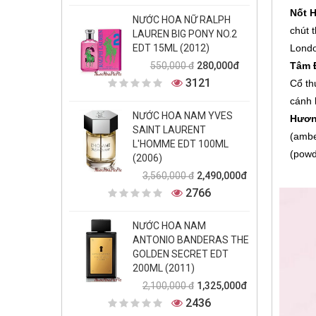
Nốt 
NƯỚC HOA NỮ RALPH
chút 
LAUREN BIG PONY NO.2
EDT 15ML (2012)
Londo
280,000đ
550,000 đ
Tâm 
3121
Cổ th
cánh 
NƯỚC HOA NAM YVES
Hươn
SAINT LAURENT
(ambe
L'HOMME EDT 100ML
(powd
(2006)
2,490,000đ
3,560,000 đ
2766
NƯỚC HOA NAM
ANTONIO BANDERAS THE
GOLDEN SECRET EDT
200ML (2011)
1,325,000đ
2,100,000 đ
2436