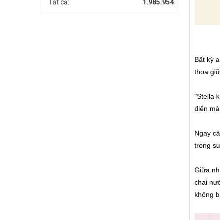
Tất cả:
1.985.954
Bất kỳ 
thoa giữ
"Stella
điển mà 
Ngay cả
trong su
Giữa nh
chai nư
không bị