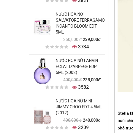
3821
NƯỚC HOA NỮ
SALVATORE FERRAGAMO
INCANTO BLOOM EDT
5ML
239,000đ
350,000 đ
3734
NƯỚC HOA NỮ LANVIN
ECLAT D'ARPEGE EDP
5ML (2002)
238,000đ
400,000 đ
3582
NƯỚC HOA NỮ MINI
JIMMY CHOO EDT 4.5ML
(2012)
Stella
kh
240,000đ
400,000 đ
buổi ch
3209
phô trư