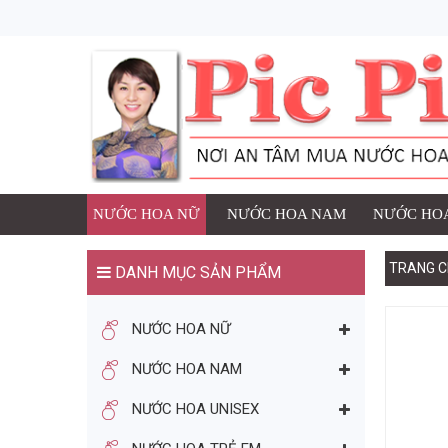
1 SẢN PHẨM ĐÃ ĐƯ
NƯỚC HOA
Thương h
Số lượng
đ
Giá:
NƯỚC HOA NỮ
NƯỚC HOA NAM
NƯỚC HOA
TRANG C
DANH MỤC SẢN PHẨM
TIẾP TỤC MUA HÀNG
NƯỚC HOA NỮ
BẠN CÓ THỂ THÍCH
NƯỚC HOA NAM
NƯỚC HOA UNISEX