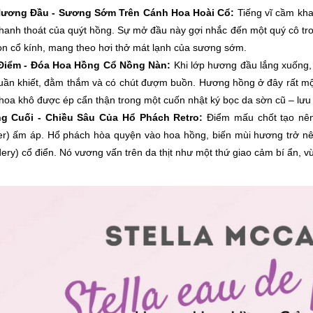
Hương Đầu - Sương Sớm Trên Cánh Hoa Hoài Cổ:
Tiếng vĩ cầm kh
thanh thoát của quýt hồng. Sự mở đầu này gợi nhắc đến một quý cô tro
n cổ kính, mang theo hơi thở mát lạnh của sương sớm.
Điểm - Đóa Hoa Hồng Cổ Nồng Nàn:
Khi lớp hương đầu lắng xuống,
uần khiết, đằm thắm và có chút đượm buồn. Hương hồng ở đây rất mộ
hoa khô được ép cẩn thận trong một cuốn nhật ký bọc da sờn cũ – lưu g
g Cuối - Chiều Sâu Của Hổ Phách Retro:
Điểm mấu chốt tạo nên 
r) ấm áp. Hổ phách hòa quyện vào hoa hồng, biến mùi hương trở n
ery) cổ điển. Nó vương vấn trên da thịt như một thứ giao cảm bí ẩn, vừ