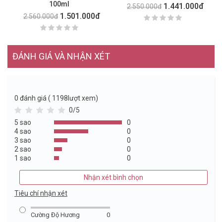
100ml
1.441.000đ
2.550.000đ
1.501.000đ
2.560.000đ
ĐÁNH GIÁ VÀ NHẬN XÉT
0
đánh giá ( 1198lượt xem)
0/5
5 sao
0
4 sao
0
3 sao
0
2 sao
0
1 sao
0
Nhận xét bình chọn
Tiêu chí nhận xét
Cường Độ Hương
0