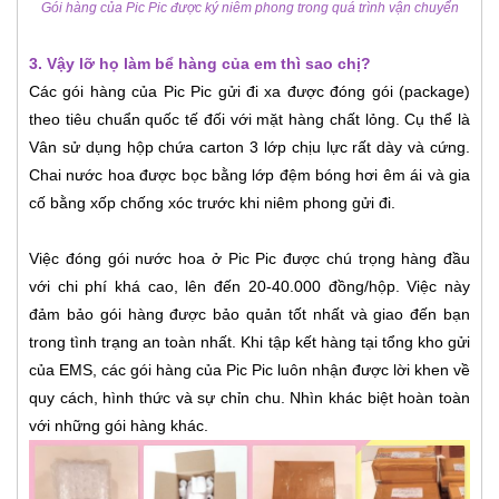
Gói hàng của Pic Pic được ký niêm phong trong quá trình vận chuyển
3. Vậy lỡ họ làm bể hàng của em thì sao chị?
Các gói hàng của Pic Pic gửi đi xa được đóng gói (package)
theo tiêu chuẩn quốc tế đối với mặt hàng chất lỏng. Cụ thể là
Vân sử dụng hộp chứa carton 3 lớp chịu lực rất dày và cứng.
Chai nước hoa được bọc bằng lớp đệm bóng hơi êm ái và gia
cố bằng xốp chống xóc trước khi niêm phong gửi đi.
Việc đóng gói nước hoa ở Pic Pic được chú trọng hàng đầu
với chi phí khá cao, lên đến 20-40.000 đồng/hộp. Việc này
đảm bảo gói hàng được bảo quản tốt nhất và giao đến bạn
trong tình trạng an toàn nhất. Khi tập kết hàng tại tổng kho gửi
của EMS, các gói hàng của Pic Pic luôn nhận được lời khen về
quy cách, hình thức và sự chỉn chu. Nhìn khác biệt hoàn toàn
với những gói hàng khác.