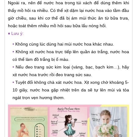
Ngoài ra, nên để nước hoa trong túi xách để dùng thêm khi
thấy mồ hôi ra nhiều. Có thể xịt dặm lại nước hoa vào tầm đầu
giờ chiều, sau khi cơ thể đã bị ám mùi thức ăn từ bữa trưa,
hoặc toát thêm nhiều mồ hôi sau bữa lẩu nóng hổi.
♦ Lưu ý:
•
Không cùng lúc dùng hai mùi nước hoa khác nhau.
•
Không xịt nước hoa trực tiếp lên quần áo trắng, nước hoa
có thể làm đồ trắng bị ố màu.
•
Nếu đeo trang sức kim loại (vàng, bạc, bạch kim…), hãy
xịt nước hoa trước rồi đeo trang sức sau.
•
Tuyệt đối không chà xát nước hoa. Xịt xong chờ khoảng 5-
10 giây, nước hoa gặp nhiệt trên da sẽ tự lên mùi và tỏa
ngát trọn vẹn hương thơm.