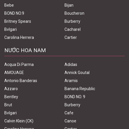
Bebe
Bijan
BOND NO.9
Boucheron
Britney Spears
Burberry
Bvlgari
Cacharel
Carolina Herrera
Cartier
NƯỚC HOA NAM
Acqua Di Parma
Adidas
AMOUAGE
Annick Goutal
Antonio Banderas
Aramis
Azzaro
Banana Republic
Bentley
BOND NO. 9
Brut
Burberry
Bvlgari
Cafe
Calvin Klein (CK)
Canoe
Carolina Herrera
Cartier