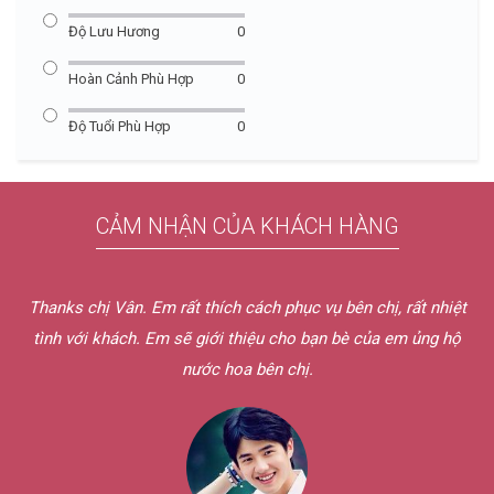
Độ Lưu Hương
0
Hoàn Cảnh Phù Hợp
0
Độ Tuổi Phù Hợp
0
CẢM NHẬN CỦA KHÁCH HÀNG
Hôm qua em nhận được nước hoa rồi ạ. Shipper bên chị lịch
sự và dễ thương quá chừng. Mẫu thử chị gửi em mùi rất hay.
Dịch vụ bên chị tốt quá. Nếu có nhu cầu em sẽ ủng hộ bên chị
nữa thôi.