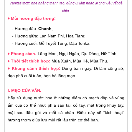
Vanitas thơm nhẹ nhàng thanh tao, dùng đi làm hoặc đi chơi đều rất dễ
chịu.
♦ Mùi hương đặc trưng:
- Hương đầu:
Chanh
;
- Hương giữa: Lan Nam Phi, Hoa Tiare;
- Hương cuối: Gỗ Tuyết Tùng, Đậu Tonka.
♦ Phong cách:
Lãng Mạn, Ngọt Ngào, Dịu Dàng, Nữ Tính.
♦ Thời tiết thích hợp:
Mùa Xuân, Mùa Hè, Mùa Thu
.
♦ Khung cảnh thích hợp:
Dùng ban ngày. Đi làm công sở,
dạo phố cuối tuần, hẹn hò lãng mạn...
I. MẸO CỦA VÂN.
Hãy sử dụng nước hoa ở những điểm có mạch đập và vùng
ấm của cơ thể như: phía sau tai, cổ tay, mặt trong khủy tay,
mặt sau đầu gối và mắt cá chân. Điều này sẽ “kích hoạt”
hương thơm giúp lưu mùi rất lâu trên cơ thể bạn.