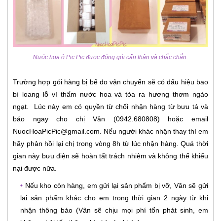
Nước hoa ở Pic Pic được đóng gói cẩn thận và chắc chắn.
Trường hợp gói hàng bị bể do vận chuyển sẽ có dấu hiệu bao
bì loang lỗ vì thấm nước hoa và tỏa ra hương thơm ngào
ngạt. Lúc này em có quyền từ chối nhận hàng từ bưu tá và
báo ngay cho chị Vân (0942.680808) hoặc email
NuocHoaPicPic@gmail.com. Nếu người khác nhận thay thì em
hãy phản hồi lại chị trong vòng 8h từ lúc nhận hàng. Quá thời
gian này bưu điện sẽ hoàn tất trách nhiệm và không thể khiếu
nại được nữa.
•
Nếu kho còn hàng, em gửi lại sản phẩm bị vỡ, Vân sẽ gửi
lại sản phẩm khác cho em trong thời gian 2 ngày từ khi
nhận thông báo (Vân sẽ chịu mọi phí tổn phát sinh, em