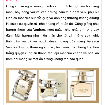
♦ Mô tả:
Cùng với vẻ ngoài mỏng manh và nữ tính là một tâm hồn lãng
mạn, bay bổng với vô vàn những cảm xúc đam xen, phụ nữ
luôn có một sức hút rất kỳ lạ và đàn ông thường không cưỡng
lại được sự quyến rũ, nhẹ nhàng và bí ẩn đó. Cũng giống như
hương thơm của
Vanitas
: ngọt ngào, nhẹ nhàng nhưng say
đắm. Mùi hương như hiện thân cho tất cả những suy nghĩ,
tình cảm và cả vẻ ngoài duyên dáng của nàng Versace
Vanitas. Hương thơm ngọt ngào, tươi mới của những loài hoa
trắng quyện cùng sự thanh tao, dịu mát của chanh và hoa lan
nam phi mang lại một ấn tượng không thể nào quên.