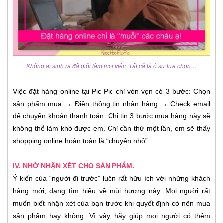
Không ai sinh ra đã giỏi làm mọi việc. Tất cả là ở sự lựa chọn…
Việc đặt hàng online tại Pic Pic chỉ vỏn vẹn có 3 bước: Chọn
sản phẩm mua → Điền thông tin nhận hàng → Check email
để chuyển khoản thanh toán. Chị tin 3 bước mua hàng này sẽ
không thể làm khó được em. Chỉ cần thử một lần, em sẽ thấy
shopping online hoàn toàn là “chuyện nhỏ”.
IV. NHỚ NHẬN XÉT CHO SẢN PHẨM.
Ý kiến của “người đi trước” luôn rất hữu ích với những khách
hàng mới, đang tìm hiểu về mùi hương này. Mọi người rất
muốn biết nhận xét của bạn trước khi quyết định có nên mua
sản phẩm hay không. Vì vậy, hãy giúp mọi người có thêm