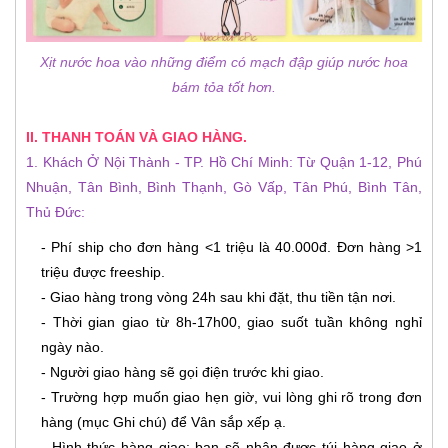
Xịt nước hoa vào những điểm có mạch đập giúp nước hoa
bám tỏa tốt hơn.
II. THANH TOÁN VÀ GIAO HÀNG.
1. Khách Ở Nội Thành - TP. Hồ Chí Minh: Từ Quận 1-12, Phú
Nhuận, Tân Bình, Bình Thạnh, Gò Vấp, Tân Phú, Bình Tân,
Thủ Đức:
- Phí ship cho đơn hàng <1 triệu là 40.000đ. Đơn hàng >1
triệu được freeship.
- Giao hàng trong vòng 24h sau khi đặt, thu tiền tận nơi.
- Thời gian giao từ 8h-17h00, giao suốt tuần không nghỉ
ngày nào.
- Người giao hàng sẽ gọi điện trước khi giao.
- Trường hợp muốn giao hẹn giờ, vui lòng ghi rõ trong đơn
hàng (mục Ghi chú) để Vân sắp xếp ạ.
- Hình thức hàng giao: bạn sẽ nhận được túi hàng giao ở