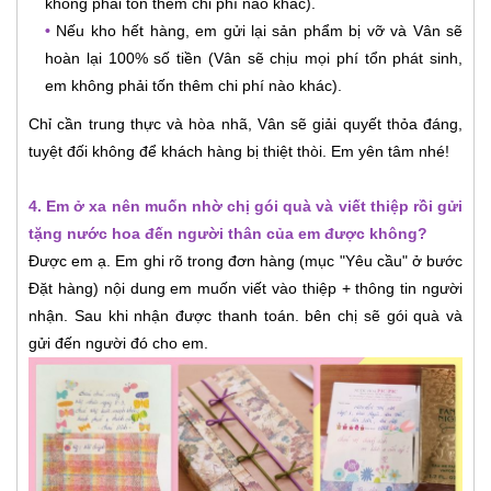
không phải tốn thêm chi phí nào khác).
•
Nếu kho hết hàng, em gửi lại sản phẩm bị vỡ và Vân sẽ
hoàn lại 100% số tiền (Vân sẽ chịu mọi phí tổn phát sinh,
em không phải tốn thêm chi phí nào khác).
Chỉ cần trung thực và hòa nhã, Vân sẽ giải quyết thỏa đáng,
tuyệt đối không để khách hàng bị thiệt thòi. Em yên tâm nhé!
4. Em ở xa nên muốn nhờ chị gói quà và viết thiệp rồi gửi
tặng nước hoa đến người thân của em được không?
Được em ạ. Em ghi rõ trong đơn hàng (mục "Yêu cầu" ở bước
Đặt hàng) nội dung em muốn viết vào thiệp + thông tin người
nhận. Sau khi nhận được thanh toán. bên chị sẽ gói quà và
gửi đến người đó cho em.