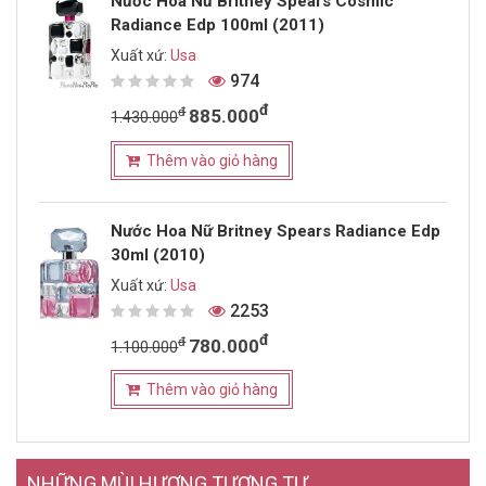
Nước Hoa Nữ Britney Spears Cosmic
Radiance Edp 100ml (2011)
Xuất xứ:
Usa
974
đ
đ
885.000
1.430.000
Thêm vào giỏ hàng
Nước Hoa Nữ Britney Spears Radiance Edp
30ml (2010)
Xuất xứ:
Usa
2253
đ
đ
780.000
1.100.000
Thêm vào giỏ hàng
NHỮNG MÙI HƯƠNG TƯƠNG TỰ