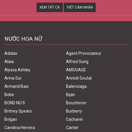
XEM TẤT CẢ
VIẾT CẢM NHẬN
NƯỚC HOA NỮ
Adidas
Agent Provocateur
Alaia
Alfred Sung
Alyssa Ashley
AMOUAGE
Anna Sui
Annick Goutal
Armand Basi
Balenciaga
Bebe
Bijan
BOND NO.9
Boucheron
Britney Spears
Burberry
Bvlgari
Cacharel
Carolina Herrera
Cartier