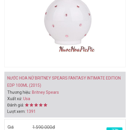
BẠN CÓ THỂ THÍCH
BỘ QUÀ TẶNG NƯỚC HOA
NƯỚC HOA NAM PRADA
NỮ GIFT SET RIHANNA
LUNA ROSSA EXTREME
RIRI 3PC (2015)
EDP 100ML (2013)
1.118.000đ
1.898.000đ
1.780.000đ
3.250.000đ
Mua ngay
Mua ngay
NƯỚC HOA NỮ BRITNEY SPEARS FANTASY INTIMATE EDITION
EDP 100ML (2015)
Thương hiệu:
Britney Spears
Xuất xứ:
Usa
Đánh giá:
Lượt xem:
1391
NƯỚC HOA NỮ GUERLAIN
NƯỚC HOA NỮ GUERLAIN
SAMSARA EDP 100ML
SAMSARA EDP 50ML
Giá
1.590.000đ
(1989)
(1989)