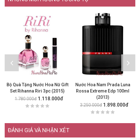
Bộ Quà Tặng Nước Hoa Nữ Gift
Nước Hoa Nam Prada Luna
Nư
Set Rihanna Riri 3pc (2015)
Rossa Extreme Edp 100ml
(2013)
1.118.000đ
1.780.000đ
1.898.000đ
3.250.000đ
ĐÁNH GIÁ VÀ NHẬN XÉT