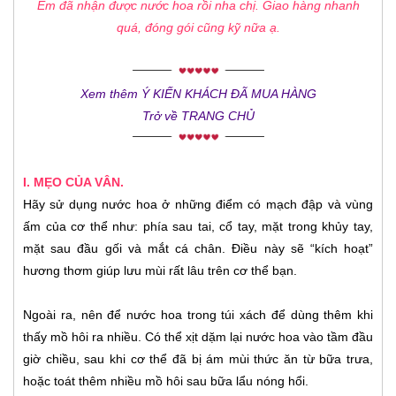
Em đã nhận được nước hoa rồi nha chị. Giao hàng nhanh
quá, đóng gói cũng kỹ nữa ạ.
Xem thêm Ý KIẾN KHÁCH ĐÃ MUA HÀNG
Trở về TRANG CHỦ
I. MẸO CỦA VÂN.
Hãy sử dụng nước hoa ở những điểm có mạch đập và vùng
ấm của cơ thể như: phía sau tai, cổ tay, mặt trong khủy tay,
mặt sau đầu gối và mắt cá chân. Điều này sẽ “kích hoạt”
hương thơm giúp lưu mùi rất lâu trên cơ thể bạn.
Ngoài ra, nên để nước hoa trong túi xách để dùng thêm khi
thấy mồ hôi ra nhiều. Có thể xịt dặm lại nước hoa vào tầm đầu
giờ chiều, sau khi cơ thể đã bị ám mùi thức ăn từ bữa trưa,
hoặc toát thêm nhiều mồ hôi sau bữa lẩu nóng hổi.