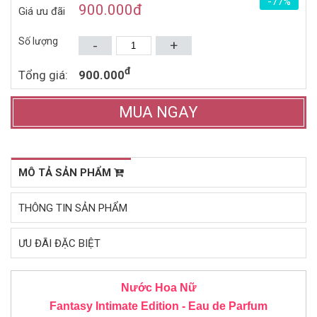
-77%
1.884.000đ
1.364.000đ
3.380.000đ
2.880.000đ
900.000
đ
Giá ưu đãi
Mua ngay
Mua ngay
Số lượng
-
+
đ
Tổng giá:
900.000
MUA NGAY
MÔ TẢ SẢN PHẨM
THÔNG TIN SẢN PHẨM
ƯU ĐÃI ĐẶC BIỆT
Nước Hoa Nữ
Fantasy Intimate Edition - Eau de Parfum