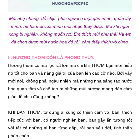
Mùi nhẹ nhàng, dễ chịu, phải người ở thật gần mình, quấn lấy
mình, hít hà mùi của mình mới nhận thấy được. Mà khi ngửi
xong bị nghiện, không muốn rời. Em thích mùi như thế! Và em
đã chọn được mùi nước hoa đó rồi, cảm thấy thích vô cùng.
II. HƯƠNG THƠM CÒN LÀ PHONG THỦY.
Hương thơm có ma lực rất lớn mà chỉ khi THƠM bạn mới hiểu
nó tốt cho bạn và nâng giá trị của bạn lên cao cỡ nào. Bởi vậy
mới nói, không phải ngẫu nhiên mà những nhà sáng tạo nước
hoa quan tâm và chế tạo ra những mùi hương mang đến cảm
giác dễ chịu đúng không?
KHI BẠN THƠM, tự dưng ai cũng có thiện cảm với bạn, thích
tiếp xúc với bạn, có người nghiện bạn, bạn gây ấn tượng tốt
với tất cả những ai bạn từng gặp, rồi bạn yêu đời, tinh thần
phấn chấn.