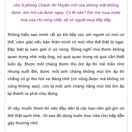
chú ở phòng Chánh Án Huyện mở cửa phòng mãi không
được, em mở cái được ngay. Có lẽ nào? Em mà mua nước
hoa của chị xong chắc sẽ có người mua tiếp đấy.
Không hiểu sao mình rất sợ khi tiếp xúc với người có mùi cơ
thể, cảm giác nếu bản thân mình có mùi như thế thật ái ngại.
Đặc biệt là nam giới ở xứ nóng. Đừng nghĩ mùi thơm không
quan trọng nhé mấy ông, nó quá quan trọng và quá cần thiết
luôn ấy. Được một chàng thơm tho ôm ấp thì mê mẩn nhớ
nhung suốt đời, được một anh chàng không mùi ôm ấp thì
chẳng có gì thu hút và đáng nhớ (có cũng được mà không có
cũng không sao), còn bị một anh chàng nặng mùi hôi ôm ấp
lại thành ra phải chịu đựng.
Vì vậy, muốn thơm thì việc đầu tiên là các bạn nên giữ gìn cơ
thể thật sạch nhé, rồi sau đó dùng nước hoa nữa cho hấp dẫn
gây thương nhớ.