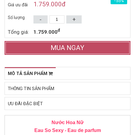
-55%
1.465.000đ
4.906.000đ
2.220.000đ
8.600.000đ
1.759.000
đ
Giá ưu đãi
Mua ngay
Mua ngay
Số lượng
-
+
đ
Tổng giá:
1.759.000
MUA NGAY
MÔ TẢ SẢN PHẨM
THÔNG TIN SẢN PHẨM
ƯU ĐÃI ĐẶC BIỆT
Nước Hoa Nữ
Eau So Sexy
- Eau de parfum