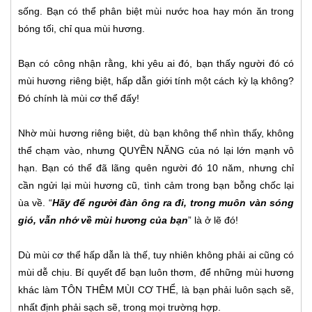
sống. Bạn có thể phân biệt mùi nước hoa hay món ăn trong
bóng tối, chỉ qua mùi hương.
Bạn có công nhận rằng, khi yêu ai đó, bạn thấy người đó có
mùi hương riêng biệt, hấp dẫn giới tính một cách kỳ lạ không?
Đó chính là mùi cơ thể đấy!
Nhờ mùi hương riêng biệt, dù bạn không thể nhìn thấy, không
thể chạm vào, nhưng QUYỀN NĂNG của nó lại lớn mạnh vô
hạn. Bạn có thể đã lãng quên người đó 10 năm, nhưng chỉ
cần ngửi lại mùi hương cũ, tình cảm trong bạn bỗng chốc lại
ùa về. “
Hãy để người đàn ông ra đi, trong muôn vàn sóng
gió, vẫn nhớ về mùi hương của bạn
” là ở lẽ đó!
Dù mùi cơ thể hấp dẫn là thế, tuy nhiên không phải ai cũng có
mùi dễ chịu. Bí quyết để bạn luôn thơm, để những mùi hương
khác làm TÔN THÊM MÙI CƠ THỂ, là bạn phải luôn sạch sẽ,
nhất định phải sạch sẽ, trong mọi trường hợp.