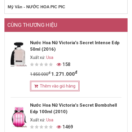
Mỹ Vân - NƯỚC HOA PIC PIC
CÙNG THƯƠNG HIỆU
Nước Hoa Nữ Victoria's Secret Intense Edp
50ml (2016)
Xuất xứ:
Usa
158
đ
đ
1.271.000
1.850.000
Thêm vào giỏ hàng
Nước Hoa Nữ Victoria's Secret Bombshell
Edp 100ml (2010)
Xuất xứ:
Usa
1469