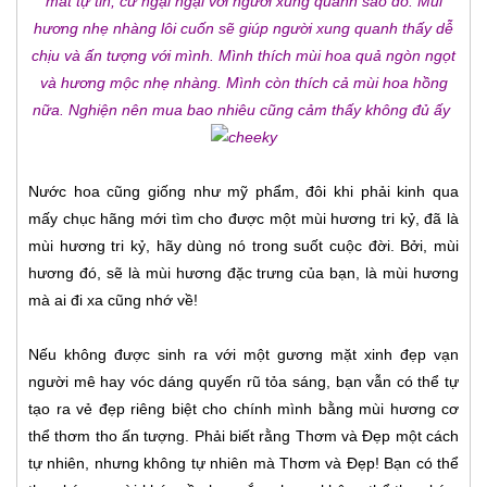
mất tự tin, cứ ngại ngại với người xung quanh sao đó. Mùi
hương nhẹ nhàng lôi cuốn sẽ giúp người xung quanh thấy dễ
chịu và ấn tượng với mình. Mình thích mùi hoa quả ngòn ngọt
và hương mộc nhẹ nhàng. Mình còn thích cả mùi hoa hồng
nữa. Nghiện nên mua bao nhiêu cũng cảm thấy không đủ ấy
Nước hoa cũng giống như mỹ phẩm, đôi khi phải kinh qua
mấy chục hãng mới tìm cho được một mùi hương tri kỷ, đã là
mùi hương tri kỷ, hãy dùng nó trong suốt cuộc đời. Bởi, mùi
hương đó, sẽ là mùi hương đặc trưng của bạn, là mùi hương
mà ai đi xa cũng nhớ về!
Nếu không được sinh ra với một gương mặt xinh đẹp vạn
người mê hay vóc dáng quyến rũ tỏa sáng, bạn vẫn có thể tự
tạo ra vẻ đẹp riêng biệt cho chính mình bằng mùi hương cơ
thể thơm tho ấn tượng. Phải biết rằng Thơm và Đẹp một cách
tự nhiên, nhưng không tự nhiên mà Thơm và Đẹp! Bạn có thể