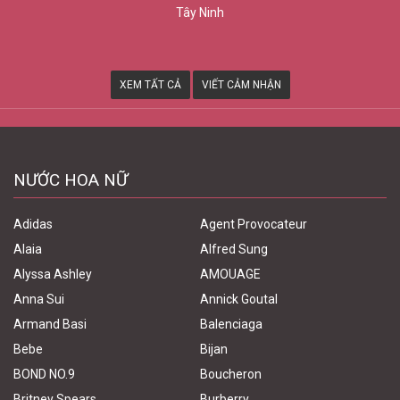
Tây Ninh
XEM TẤT CẢ
VIẾT CẢM NHẬN
NƯỚC HOA NỮ
Adidas
Agent Provocateur
Alaia
Alfred Sung
Alyssa Ashley
AMOUAGE
Anna Sui
Annick Goutal
Armand Basi
Balenciaga
Bebe
Bijan
BOND NO.9
Boucheron
Britney Spears
Burberry