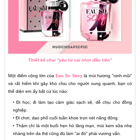
Thiết kế chai "yêu từ cái nhìn đầu tiên"
Một điểm cộng lớn của
Eau So Sexy
là mùi hương "nịnh mũi"
và rất hiếm khi gây khó chịu cho người xung quanh, bạn có
thể diện em ấy bất cứ lúc nào:
•
Đi học, đi làm tạo cảm giác sạch sẽ, dễ chịu cho đồng
nghiệp.
• 
Đi chơi, dạo phố cuối tuần khoe trọn nét năng động.
•
Thậm chí là một buổi hẹn hò lãng mạn, mùi kem sữa nhẹ
nhàng trên da thịt cũng đủ làm "ai đó" phải vương vấn.