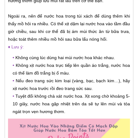
hương thơm giúp lưu mùi rất lâu trên cơ thể bạn.
Ngoài ra, nên để nước hoa trong túi xách để dùng thêm khi
thấy mồ hôi ra nhiều. Có thể xịt dặm lại nước hoa vào tầm đầu
giờ chiều, sau khi cơ thể đã bị ám mùi thức ăn từ bữa trưa,
hoặc toát thêm nhiều mồ hôi sau bữa lẩu nóng hổi.
♦ Lưu ý:
•
Không cùng lúc dùng hai mùi nước hoa khác nhau.
•
Không xịt nước hoa trực tiếp lên quần áo trắng, nước hoa
có thể làm đồ trắng bị ố màu.
•
Nếu đeo trang sức kim loại (vàng, bạc, bạch kim…), hãy
xịt nước hoa trước rồi đeo trang sức sau.
•
Tuyệt đối không chà xát nước hoa. Xịt xong chờ khoảng 5-
10 giây, nước hoa gặp nhiệt trên da sẽ tự lên mùi và tỏa
ngát trọn vẹn hương thơm.