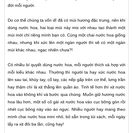
đời mỗi người.
Do cơ thể chúng ta vốn dĩ đã có mùi hương đặc trưng, nên khi
dùng nước hoa, hai loại mùi này mix với nhau tạo thành một
mùi mới chỉ riêng mình bạn có. Cùng một chai nước hoa giống
nhau, nhưng khi xức lên một ngàn người thì sẽ có một ngàn
mùi khác nhau, ngạc nhiên chưa?!
Có nhiều bí quyết dùng nước hoa, mỗi người thích và hợp với
mỗi kiểu khác nhau. Thường thì người ta hay xức nước hoa
lên sau tai, khủy tay, cổ tay, các nếp gấp trên cơ thể, lưng trần
hay thậm chí là xịt thẳng lên quần áo. Tinh tế hơn thì xịt nước
hoa vào không khí và bước qua chúng. Muốn giữ hương nước
hoa lâu hơn, một số cô gái xịt nước hoa vào cục bông gòn rồi
nhét cục bông này vào áo ngực. Nhiều người hay mang theo
mình chai nước hoa mini nhỏ, bỏ sẵn trong túi xách, mỗi ngày
lấy ra xịt đôi ba lần, cũng hay!