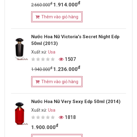
đ
đ
1.914.000
2.660.000
Thêm vào giỏ hàng
Nước Hoa Nữ Victoria's Secret Night Edp
50ml (2013)
Xuất xứ:
Usa
1507
đ
đ
1.236.000
1.940.000
Thêm vào giỏ hàng
Nước Hoa Nữ Very Sexy Edp 50ml (2014)
Xuất xứ:
Usa
1818
đ
1.900.000