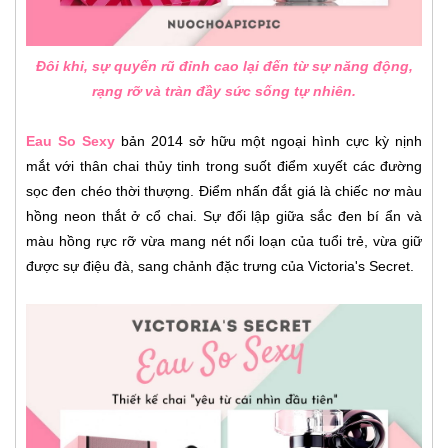
Đôi khi, sự quyến rũ đỉnh cao lại đến từ sự năng động,
rạng rỡ và tràn đầy sức sống tự nhiên.
Eau So Sexy
bản 2014 sở hữu một ngoại hình cực kỳ nịnh
mắt với thân chai thủy tinh trong suốt điểm xuyết các đường
sọc đen chéo thời thượng. Điểm nhấn đắt giá là chiếc nơ màu
hồng neon thắt ở cổ chai. Sự đối lập giữa sắc đen bí ẩn và
màu hồng rực rỡ vừa mang nét nổi loạn của tuổi trẻ, vừa giữ
được sự điệu đà, sang chảnh đặc trưng của Victoria's Secret.