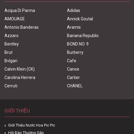
Acqua Di Parma
Adidas
AMOUAGE
Annick Goutal
Antonio Banderas
Aramis
Azzaro
Banana Republic
Bentley
BOND NO. 9
Brut
Burberry
Bvlgari
Cafe
Calvin Klein (CK)
Canoe
Carolina Herrera
Cartier
Cerruti
CHANEL
GIỚI THIỆU
Giới Thiệu Nước Hoa Pic Pic
Hỏi Đáp Thường Gặp