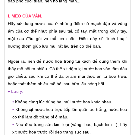
dạo phố cuối tuần, hẹn hò lãng mạn...
I. MẸO CỦA VÂN.
Hãy sử dụng nước hoa ở những điểm có mạch đập và vùng
ấm của cơ thể như: phía sau tai, cổ tay, mặt trong khủy tay,
mặt sau đầu gối và mắt cá chân. Điều này sẽ “kích hoạt”
hương thơm giúp lưu mùi rất lâu trên cơ thể bạn.
Ngoài ra, nên để nước hoa trong túi xách để dùng thêm khi
thấy mồ hôi ra nhiều. Có thể xịt dặm lại nước hoa vào tầm đầu
giờ chiều, sau khi cơ thể đã bị ám mùi thức ăn từ bữa trưa,
hoặc toát thêm nhiều mồ hôi sau bữa lẩu nóng hổi.
♦ Lưu ý:
•
Không cùng lúc dùng hai mùi nước hoa khác nhau.
•
Không xịt nước hoa trực tiếp lên quần áo trắng, nước hoa
có thể làm đồ trắng bị ố màu.
•
Nếu đeo trang sức kim loại (vàng, bạc, bạch kim…), hãy
xịt nước hoa trước rồi đeo trang sức sau.