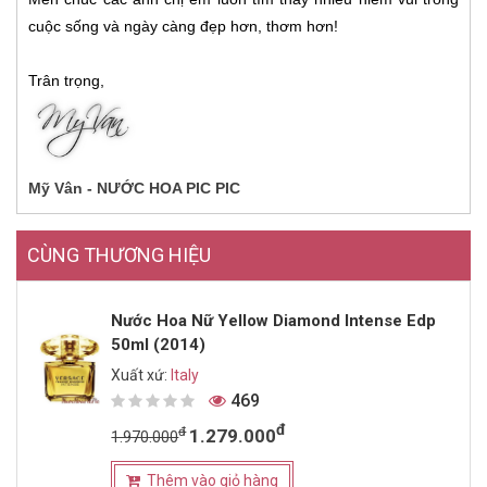
cuộc sống và ngày càng đẹp hơn, thơm hơn!
Trân trọng,
Mỹ Vân - NƯỚC HOA PIC PIC
CÙNG THƯƠNG HIỆU
Nước Hoa Nữ Yellow Diamond Intense Edp
50ml (2014)
Xuất xứ:
Italy
469
đ
đ
1.279.000
1.970.000
Thêm vào giỏ hàng