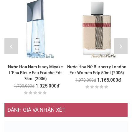
Nước Hoa Nam Issey Miyake
Nước Hoa Nữ Burberry London
L'Eau Bleue Eau Fraiche Edt
For Women Edp 50ml (2006)
75ml (2006)
1.165.000đ
1.970.000đ
1.025.000đ
1.700.000đ
ĐÁNH GIÁ VÀ NHẬN XÉT