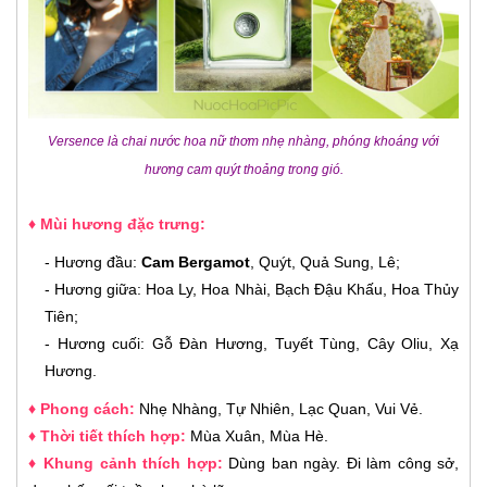
Versence là chai nước hoa nữ thơm nhẹ nhàng, phóng khoáng với
hương cam quýt thoảng trong gió.
♦ Mùi hương đặc trưng:
- Hương đầu:
Cam Bergamot
, Quýt, Quả Sung, Lê;
- Hương giữa: Hoa Ly, Hoa Nhài, Bạch Đậu Khấu, Hoa Thủy
Tiên;
- Hương cuối: Gỗ Đàn Hương, Tuyết Tùng, Cây Oliu, Xạ
Hương.
♦ Phong cách:
Nhẹ Nhàng, Tự Nhiên, Lạc Quan, Vui Vẻ
.
♦ Thời tiết thích hợp:
Mùa Xuân, Mùa Hè
.
♦ Khung cảnh thích hợp:
Dùng ban ngày. Đi làm công sở,