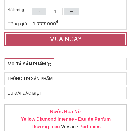
1.501.000đ
2.027.000đ
2.560.000đ
3.550.000đ
EDT 100ML
Số lượng
-
+
Mua ngay
Mua ngay
đ
Tổng giá:
1.777.000
MUA NGAY
MÔ TẢ SẢN PHẨM
THÔNG TIN SẢN PHẨM
ƯU ĐÃI ĐẶC BIỆT
Nước Hoa Nữ
Yellow Diamond Intense - Eau de Parfum
Thương hiệu
Versace
Perfumes