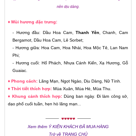
nên dịu dàng.
♦ Mùi hương đặc trưng:
- Hương đầu: Dầu Hoa Cam,
Thanh Yên
, Chanh, Cam
Bergamot, Dầu Hoa Cam, Lê Sorbet;
- Hương giữa: Hoa Cam, Hoa Nhài, Hoa Mộc Tê, Lan Nam
Phi;
- Hương cuối: Hổ Phách, Nhựa Cánh Kiến, Xạ Hương, Gỗ
Guaiac.
♦ Phong cách:
Lãng Mạn, Ngọt Ngào, Dịu Dàng, Nữ Tính
.
♦ Thời tiết thích hợp:
Mùa Xuân, Mùa Hè, Mùa Thu
.
♦ Khung cảnh thích hợp:
Dùng ban ngày. Đi làm công sở,
dạo phố cuối tuần, hẹn hò lãng mạn...
Xem thêm Ý KIẾN KHÁCH ĐÃ MUA HÀNG
Trở về TRANG CHỦ