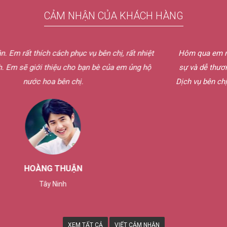
CẢM NHẬN CỦA KHÁCH HÀNG
Hôm qua em nhận được nước hoa rồi ạ. Shipper bên chị lịch
sự và dễ thương quá chừng. Mẫu thử chị gửi em mùi rất hay.
Dịch vụ bên chị tốt quá. Nếu có nhu cầu em sẽ ủng hộ bên chị
nữa thôi.
THÙY TRANG
Tp. Cần Thơ
XEM TẤT CẢ
VIẾT CẢM NHẬN