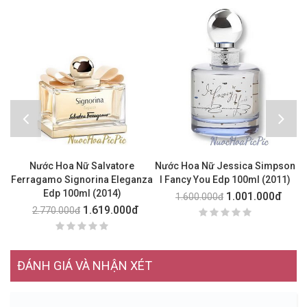
Nước Hoa Nữ Salvatore
Nước Hoa Nữ Jessica Simpson
N
Ferragamo Signorina Eleganza
I Fancy You Edp 100ml (2011)
L
Edp 100ml (2014)
1.001.000đ
1.600.000đ
1.619.000đ
2.770.000đ
ĐÁNH GIÁ VÀ NHẬN XÉT