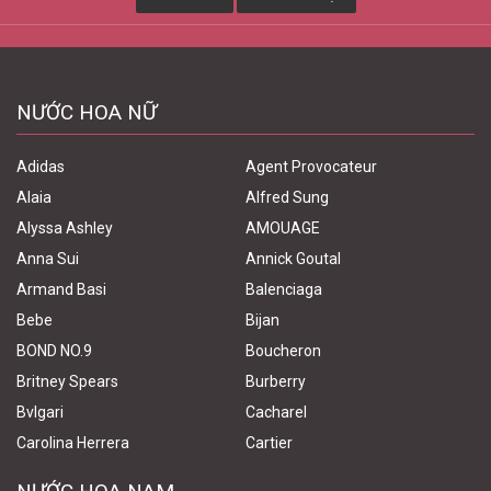
NƯỚC HOA NỮ
Adidas
Agent Provocateur
Alaia
Alfred Sung
Alyssa Ashley
AMOUAGE
Anna Sui
Annick Goutal
Armand Basi
Balenciaga
Bebe
Bijan
BOND NO.9
Boucheron
Britney Spears
Burberry
Bvlgari
Cacharel
Carolina Herrera
Cartier