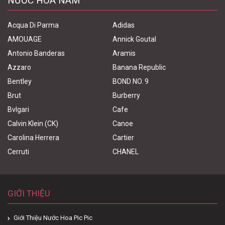
NƯỚC HOA NAM
Acqua Di Parma
Adidas
AMOUAGE
Annick Goutal
Antonio Banderas
Aramis
Azzaro
Banana Republic
Bentley
BOND NO. 9
Brut
Burberry
Bvlgari
Cafe
Calvin Klein (CK)
Canoe
Carolina Herrera
Cartier
Cerruti
CHANEL
GIỚI THIỆU
Giới Thiệu Nước Hoa Pic Pic