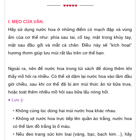
I. MẸO CỦA VÂN.
Hãy sử dụng nước hoa ở những điểm có mạch đập và vùng
ấm của cơ thể như: phía sau tai, cổ tay, mặt trong khủy tay,
mặt sau đầu gối và mắt cá chân. Điều này sẽ “kích hoạt”
hương thơm giúp lưu mùi rất lâu trên cơ thể bạn.
Ngoài ra, nên để nước hoa trong túi xách để dùng thêm khi
thấy mồ hôi ra nhiều. Có thể xịt dặm lại nước hoa vào tầm đầu
giờ chiều, sau khi cơ thể đã bị ám mùi thức ăn từ bữa trưa,
hoặc toát thêm nhiều mồ hôi sau bữa lẩu nóng hổi.
♦ Lưu ý:
•
Không cùng lúc dùng hai mùi nước hoa khác nhau.
•
Không xịt nước hoa trực tiếp lên quần áo trắng, nước hoa
có thể làm đồ trắng bị ố màu.
•
Nếu đeo trang sức kim loại (vàng, bạc, bạch kim…), hãy