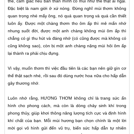
thể, cảm giác nếu bản thân mình có mùi như thế thật ái ngại.
Đặc biệt là nam giới ở xứ nóng. Đừng nghĩ mùi thơm không
quan trọng nhé mấy ông, nó quá quan trọng và quá cần thiết
luôn ấy. Được một chàng thơm tho ôm ấp thì mê mẩn nhớ
nhung suốt đời, được một anh chàng không mùi ôm ấp thì
chẳng có gì thu hút và đáng nhớ (có cũng được mà không có
cũng không sao), còn bị một anh chàng nặng mùi hôi ôm ấp
lại thành ra phải chịu đựng.
Vì vậy, muốn thơm thì việc đầu tiên là các bạn nên giữ gìn cơ
thể thật sạch nhé, rồi sau đó dùng nước hoa nữa cho hấp dẫn
gây thương nhớ.
Luôn nhớ rằng, HƯƠNG THƠM không chỉ là trang sức ẩn
hình cho phong cách, mà còn là dòng chảy sinh khí trong
phong thủy, giúp khơi thông năng lượng tích cực và định hình
khí chất của bạn. Mỗi mùi hương bạn chọn chính là một lời
mời gọi vô hình gửi đến vũ trụ, biến sức hấp dẫn tự nhiên