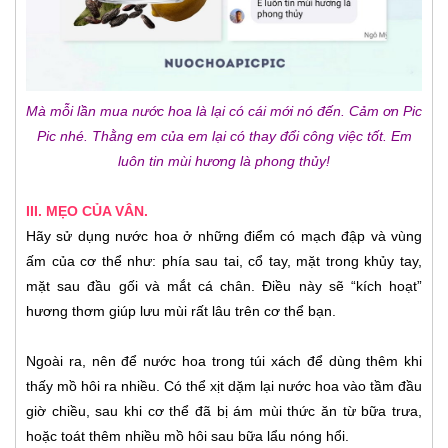
Mà mỗi lần mua nước hoa là lại có cái mới nó đến. Cảm ơn Pic
Pic nhé. Thằng em của em lại có thay đổi công việc tốt. Em
luôn tin mùi hương là phong thủy!
III. MẸO CỦA VÂN.
Hãy sử dụng nước hoa ở những điểm có mạch đập và vùng
ấm của cơ thể như: phía sau tai, cổ tay, mặt trong khủy tay,
mặt sau đầu gối và mắt cá chân. Điều này sẽ “kích hoạt”
hương thơm giúp lưu mùi rất lâu trên cơ thể bạn.
Ngoài ra, nên để nước hoa trong túi xách để dùng thêm khi
thấy mồ hôi ra nhiều. Có thể xịt dặm lại nước hoa vào tầm đầu
giờ chiều, sau khi cơ thể đã bị ám mùi thức ăn từ bữa trưa,
hoặc toát thêm nhiều mồ hôi sau bữa lẩu nóng hổi.