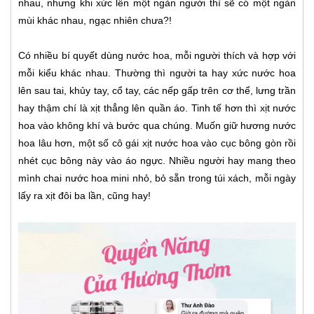
nhau, nhưng khi xức lên một ngàn người thì sẽ có một ngàn
mùi khác nhau, ngạc nhiên chưa?!
Có nhiều bí quyết dùng nước hoa, mỗi người thích và hợp với
mỗi kiểu khác nhau. Thường thì người ta hay xức nước hoa
lên sau tai, khủy tay, cổ tay, các nếp gấp trên cơ thể, lưng trần
hay thậm chí là xịt thẳng lên quần áo. Tinh tế hơn thì xịt nước
hoa vào không khí và bước qua chúng. Muốn giữ hương nước
hoa lâu hơn, một số cô gái xịt nước hoa vào cục bông gòn rồi
nhét cục bông này vào áo ngực. Nhiều người hay mang theo
mình chai nước hoa mini nhỏ, bỏ sẵn trong túi xách, mỗi ngày
lấy ra xịt đôi ba lần, cũng hay!