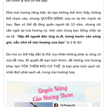
Đó chính là mùi cơ thể đấy!
Nhờ mùi hương riêng biệt, dù bạn không thể nhìn thấy, không
thể chạm vào, nhưng QUYỀN NĂNG của nó lại lớn mạnh vô
hạn. Bạn có thể đã lãng quên người đó 10 năm, nhưng chỉ
cần ngửi lại mùi hương cũ, tình cảm trong bạn bỗng chốc lại
ùa về. “
Hãy để người đàn ông ra đi, trong muôn vàn sóng
gió, vẫn nhớ về mùi hương của bạn
” là ở lẽ đó!
Dù mùi cơ thể hấp dẫn là thế, tuy nhiên không phải ai cũng có
mùi dễ chịu. Bí quyết để bạn luôn thơm, để những mùi hương
khác làm TÔN THÊM MÙI CƠ THỂ, là bạn phải luôn sạch sẽ,
nhất định phải sạch sẽ, trong mọi trường hợp.