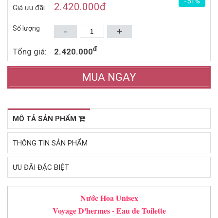
-51%
1.328.000đ
1.606.000đ
1.920.000đ
2.460.000đ
2.420.000
đ
Giá ưu đãi
75ML (2014)
(2010)
Mua ngay
Mua ngay
Số lượng
-
+
đ
Tổng giá:
2.420.000
MUA NGAY
MÔ TẢ SẢN PHẨM
THÔNG TIN SẢN PHẨM
ƯU ĐÃI ĐẶC BIỆT
Nước Hoa Unisex
Voyage D'hermes - Eau de Toilette