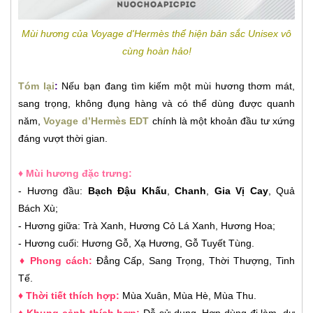
Mùi hương của Voyage d'Hermès thể hiện bản sắc Unisex vô
cùng hoàn hảo!
Tóm lại
:
Nếu bạn đang tìm kiếm một mùi hương thơm mát,
sang trọng, không đụng hàng và có thể dùng được quanh
năm,
Voyage d’Hermès EDT
chính là một khoản đầu tư xứng
đáng vượt thời gian.
♦ Mùi hương đặc trưng:
-
Hương đầu:
Bạch Đậu Khấu
,
Chanh
,
Gia Vị Cay
, Quả
Bách Xù;
-
Hương giữa: Trà Xanh, Hương Cỏ Lá Xanh, Hương Hoa;
-
Hương cuối: Hương Gỗ, Xạ Hương, Gỗ Tuyết Tùng.
♦ Phong cách:
Đẳng Cấp, Sang Trọng, Thời Thượng, Tinh
Tế.
♦ Thời tiết thích hợp:
Mùa Xuân, Mùa Hè, Mùa Thu.
♦ Khung cảnh thích hợp:
Dễ sử dụng. Hợp dùng đi làm, dự