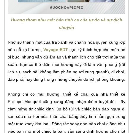
Hương thơm như một bản tình ca của tự do và sự dịch
chuyển
Nhờ sự thanh mát của trà xanh và chanh hòa quyện cùng lớp
nền gỗ xạ hương,
Voyage EDT
cực kỳ thích hợp cho mùa hè
oi bức, nhưng vẫn đủ ấm áp và thanh lịch cho tiết trời mùa thu
xuân. Bạn có thể diện mùi hương này đi làm văn phòng (rất
lịch sự, sạch sẽ, không làm phiền người xung quanh), đi chơi,
dạo phố, hay dùng trong những chuyến du lịch phóng khoáng.
Không chỉ có mùi hương, thiết kế chai của nhà thiết kế
Philippe Mouquet cũng xứng đáng nhận điểm tuyệt đối. Lấy
cảm hứng từ chiếc kính lúp bỏ túi và chiếc bàn đạp ngựa di
sản của nhà Hermès, thân chai bằng thủy tinh nằm gọn trong
một trục xoay kim loại. Động tác xoay nhẹ nắp chai giống như
việc bạn mở một chiếc la bàn, sẵn sàng định hướng cho một