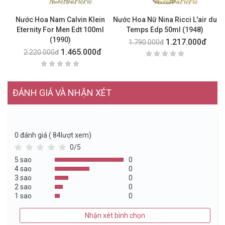
Nước Hoa Nam Calvin Klein
Nước Hoa Nữ Nina Ricci L'air du
Eternity For Men Edt 100ml
Temps Edp 50ml (1948)
(1990)
1.217.000đ
1.790.000đ
1.465.000đ
2.220.000đ
ĐÁNH GIÁ VÀ NHẬN XÉT
0
đánh giá ( 84lượt xem)
0/5
5 sao
0
4 sao
0
3 sao
0
2 sao
0
1 sao
0
Nhận xét bình chọn