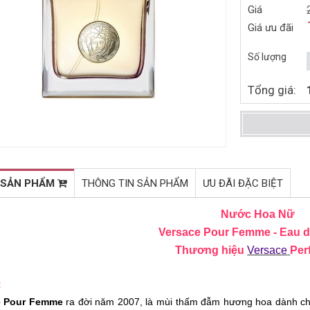
Giá
NƯỚC HOA NỮ MICHAEL
NƯỚC HOA NỮ PRADA
Giá ưu đãi
KORS WONDERLUST EDP
PARADOXE EDP 50ML (2022)
100ML (2016)
2.086.000đ
2.149.000đ
3.230.000đ
3.590.000đ
Số lượng
Mua ngay
Mua ngay
Tổng giá:
 SẢN PHẨM
THÔNG TIN SẢN PHẨM
ƯU ĐÃI ĐẶC BIỆT
Nước Hoa Nữ
Versace Pour Femme - Eau 
Thương hiệu
Versace
Per
:
e Pour Femme
ra đời năm 2007, là mùi thấm đẫm hương hoa dành cho 