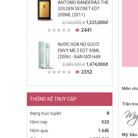
ANTONIO BANDERAS THE
GOLDEN SECRET EDT
200ML (2011)
1,325,000đ
2,100,000 đ
2441
NƯỚC HOA NỮ GUCCI
ENVY ME 2 EDT 50ML
(2006) - BẢN GIỚI HẠN
1,474,000đ
2,080,000 đ
2352
Mến chú
THỐNG KÊ TRUY CẬP
Trân trọ
Đang trực tuyến:
8
Hôm nay:
520
Hôm qua:
1.645
Mỹ Vân