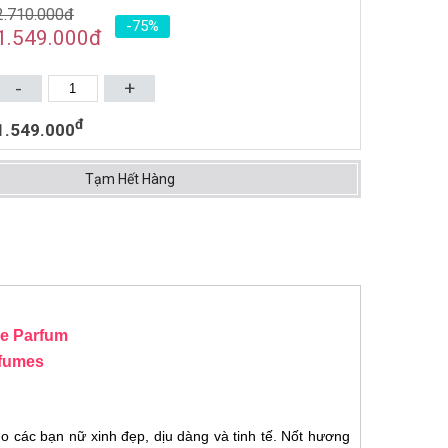
2.710.000đ
-75%
NƯỚC HOA UNISEX TOM
1.549.000
đ
FORD OMBRE LEATHER EDP
100ML (2018)
4.619.000đ
6.850.000đ
-
+
Mua ngay
đ
1.549.000
Tạm Hết Hàng
de Parfum
fumes
các bạn nữ xinh đẹp, dịu dàng và tinh tế. Nốt hương