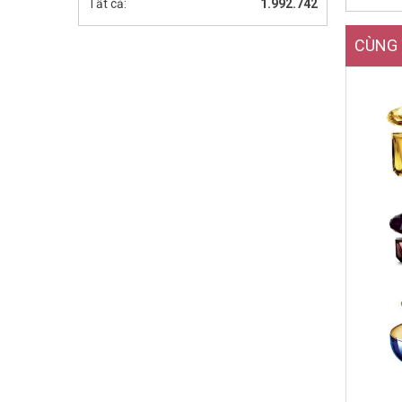
Tất cả:
1.992.742
CÙNG 