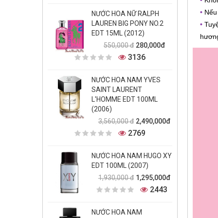
•
Nếu 
NƯỚC HOA NỮ RALPH
LAUREN BIG PONY NO.2
•
Tuyệ
EDT 15ML (2012)
hươn
280,000đ
550,000 đ
3136
NƯỚC HOA NAM YVES
SAINT LAURENT
L'HOMME EDT 100ML
(2006)
2,490,000đ
3,560,000 đ
2769
NƯỚC HOA NAM HUGO XY
EDT 100ML (2007)
1,295,000đ
1,930,000 đ
2443
NƯỚC HOA NAM