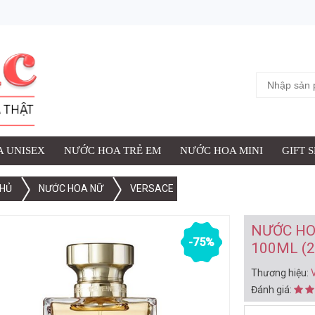
ỢC THÊM VÀO GIỎ HÀNG
 NỮ VERSACE POUR FEMME EDP 100ML (2007)
iệu:
Versace
:
 UNISEX
NƯỚC HOA TRẺ EM
NƯỚC HOA MINI
GIFT 
HỦ
NƯỚC HOA NỮ
VERSACE
XEM G
NƯỚC HO
-75%
100ML (2
Thương hiệu:
Đánh giá: