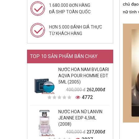
chủ đạo
1.680.000 ĐƠN HÀNG
ĐÃ SHIP TOÀN QUỐC
nữ tính 
HƠN 5.000 ĐÁNH GIÁ THỰC
TỪ KHÁCH HÀNG
TOP 10 SẢN PHẨM BÁN CHẠY
NƯỚC HOA NAM BVLGARI
AQVA POUR HOMME EDT
5ML (2005)
262,000đ
400,000 đ
4772
NƯỚC HOA NỮ LANVIN
JEANNE EDP 4,5ML
(2008)
237,000đ
400,000 đ