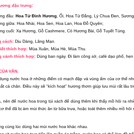
ương đặc trưng:
ng đầu:
Hoa Tử Đinh Hương
, Ổi, Hoa Tử Đằng, Lý Chua Đen, Sương
ng giữa: Hoa Nhài, Hoa Sen, Hoa Lan, Hoa Đỗ Quyên;
ng cuối: Xạ Hương, Gỗ Cashmere, Cỏ Hương Bài, Gỗ Tuyết Tùng.
g cách:
Dịu Dàng, Lãng Mạn.
tiết thích hợp:
Mùa Xuân, Mùa Hè, Mùa Thu.
g cảnh thích hợp:
Dùng ban ngày. Đi làm công sở, café dạo phố, hẹ
 CỦA VÂN.
dụng nước hoa ở những điểm có mạch đập và vùng ấm của cơ thể như: p
ắt cá chân. Điều này sẽ “kích hoạt” hương thơm giúp lưu mùi rất lâu t
, nên để nước hoa trong túi xách để dùng thêm khi thấy mồ hôi ra nhi
cơ thể đã bị ám mùi thức ăn từ bữa trưa, hoặc toát thêm nhiều mồ hôi 
g cùng lúc dùng hai mùi nước hoa khác nhau.
g xịt nước hoa trực tiếp lên quần áo trắng, nước hoa có thể làm đồ tr