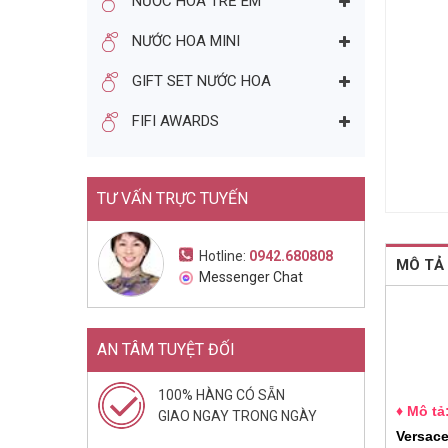
NƯỚC HOA TRẺ EM
NƯỚC HOA NỮ BURBERRY
NƯỚC HOA MINI
LONDON FOR WOMEN EDP
50ML (2006)
1.165.000đ
1.970.000đ
GIFT SET NƯỚC HOA
Mua ngay
FIFI AWARDS
TƯ VẤN TRỰC TUYẾN
Hotline:
0942.680808
MÔ TẢ
Messenger Chat
AN TÂM TUYỆT ĐỐI
100% HÀNG CÓ SẴN
♦ Mô tả
GIAO NGAY TRONG NGÀY
Versac