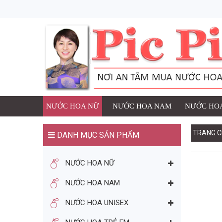
1 SẢN PHẨM ĐÃ ĐƯ
NƯỚC HOA
Thương h
Số lượng
đ
Giá:
NƯỚC HOA NỮ
NƯỚC HOA NAM
NƯỚC HOA
TRANG C
DANH MỤC SẢN PHẨM
TIẾP TỤC MUA HÀNG
NƯỚC HOA NỮ
BẠN CÓ THỂ THÍCH
NƯỚC HOA NAM
NƯỚC HOA UNISEX