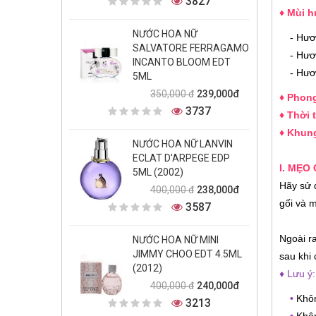
3827
♦ Mùi h
NƯỚC HOA NỮ
- Hươ
SALVATORE FERRAGAMO
- Hươ
INCANTO BLOOM EDT
- Hươ
5ML
239,000đ
350,000 đ
♦ Phon
3737
♦ Thời 
♦ Khun
NƯỚC HOA NỮ LANVIN
ECLAT D'ARPEGE EDP
I. MẸO
5ML (2002)
Hãy sử 
238,000đ
400,000 đ
gối và m
3587
Ngoài ra
NƯỚC HOA NỮ MINI
JIMMY CHOO EDT 4.5ML
sau khi 
(2012)
♦ Lưu ý:
240,000đ
400,000 đ
•
Khôn
3213
•
Khôn