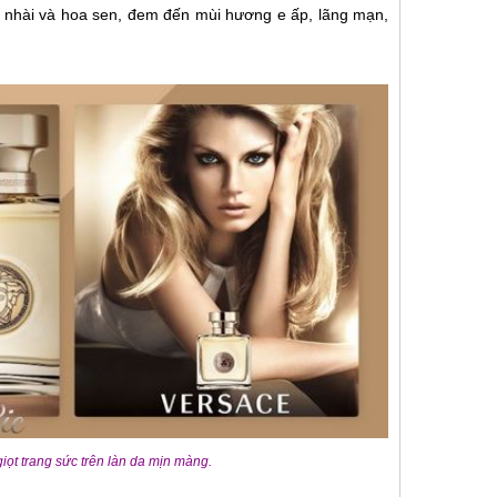
nhài và hoa sen, đem đến mùi hương e ấp, lãng mạn,
giọt trang sức trên làn da mịn màng.