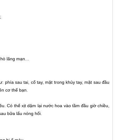
;
n hò lãng mạn…
hía sau tai, cổ tay, mặt trong khủy tay, mặt sau đầu
rên cơ thể bạn.
ều. Có thể xịt dặm lại nước hoa vào tầm đầu giờ chiều,
sau bữa lẩu nóng hổi.
ắng bị ố màu.