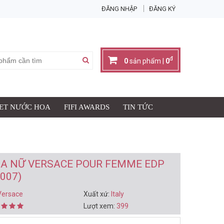
ĐĂNG NHẬP
ĐĂNG KÝ
X
đ
0
sản phẩm |
0
SET NƯỚC HOA
FIFI AWARDS
TIN TỨC
Giỏ hàng có:
0
sản phẩm
đ
Thành tiền:
0
IỎ HÀNG & THANH TOÁN
A NỮ VERSACE POUR FEMME EDP
007)
Versace
Xuất xứ:
Italy
Lượt xem:
399