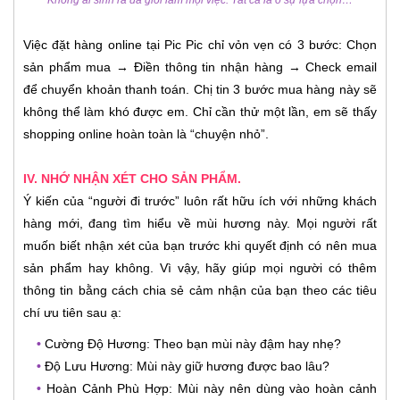
Không ai sinh ra đã giỏi làm mọi việc. Tất cả là ở sự lựa chọn…
Việc đặt hàng online tại Pic Pic chỉ vỏn vẹn có 3 bước: Chọn
sản phẩm mua → Điền thông tin nhận hàng → Check email
để chuyển khoản thanh toán. Chị tin 3 bước mua hàng này sẽ
không thể làm khó được em. Chỉ cần thử một lần, em sẽ thấy
shopping online hoàn toàn là “chuyện nhỏ”.
IV. NHỚ NHẬN XÉT CHO SẢN PHẨM.
Ý kiến của “người đi trước” luôn rất hữu ích với những khách
hàng mới, đang tìm hiểu về mùi hương này. Mọi người rất
muốn biết nhận xét của bạn trước khi quyết định có nên mua
sản phẩm hay không. Vì vậy, hãy giúp mọi người có thêm
thông tin bằng cách chia sẻ cảm nhận của bạn theo các tiêu
chí ưu tiên sau ạ:
•
Cường Độ Hương: Theo bạn mùi này đậm hay nhẹ?
•
Độ Lưu Hương: Mùi này giữ hương được bao lâu?
•
Hoàn Cảnh Phù Hợp: Mùi này nên dùng vào hoàn cảnh