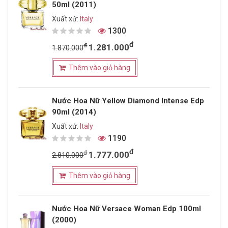
50ml (2011)
Xuất xứ:
Italy
1300
đ
đ
1.281.000
1.870.000
Thêm vào giỏ hàng
Nước Hoa Nữ Yellow Diamond Intense Edp
90ml (2014)
Xuất xứ:
Italy
1190
đ
đ
1.777.000
2.810.000
Thêm vào giỏ hàng
Nước Hoa Nữ Versace Woman Edp 100ml
(2000)