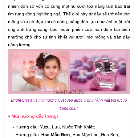
nhiên đơn sơ vốn có cùng một nụ cười tỏa nắng làm bao trái
tim rung động nghiêng ngả. Thế giới này từ đây sẽ trở nên thơ
mộng và xinh đẹp khi có nàng, nàng đến tựa như ánh mặt trời
óng ánh bừng sáng; bao muộn phiền của màn đêm tan biến
nhường chỗ cho sự tinh khiết vui tươi, mơ mộng và tràn đầy
năng lượng.
Bright Crystal là mùi hương tuyệt đẹp được ví như “Ánh mặt trời rực rỡ
trong chai”.
♦ Mùi hương đặc trưng:
- Hương đầu: Yuzu, Lựu, Nước Tinh Khiết;
- Hương giữa:
Hoa Mẫu Đơn
, Hoa Mộc Lan, Hoa Sen;