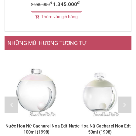
đ
đ
1.345.000
2.280.000
Thêm vào giỏ hàng
NHỮNG MÙI HƯƠNG TƯƠNG TỰ
Nước Hoa Nữ Cacharel Noa Edt
Nước Hoa Nữ Cacharel Noa Edt
N
100ml (1998)
50ml (1998)