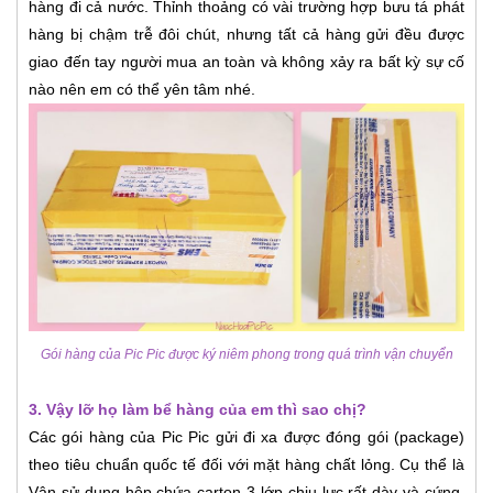
hàng đi cả nước. Thỉnh thoảng có vài trường hợp bưu tá phát
hàng bị chậm trễ đôi chút, nhưng tất cả hàng gửi đều được
giao đến tay người mua an toàn và không xảy ra bất kỳ sự cố
nào nên em có thể yên tâm nhé.
Gói hàng của Pic Pic được ký niêm phong trong quá trình vận chuyển
3. Vậy lỡ họ làm bể hàng của em thì sao chị?
Các gói hàng của Pic Pic gửi đi xa được đóng gói (package)
theo tiêu chuẩn quốc tế đối với mặt hàng chất lỏng. Cụ thể là
Vân sử dụng hộp chứa carton 3 lớp chịu lực rất dày và cứng.