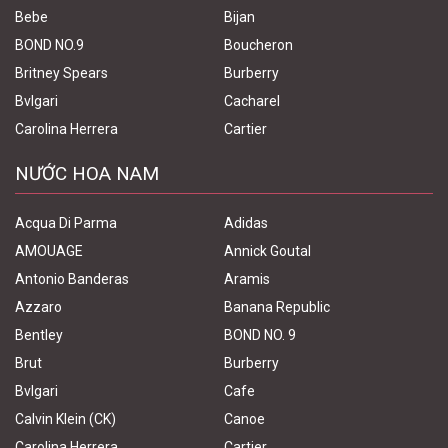
Bebe
Bijan
BOND NO.9
Boucheron
Britney Spears
Burberry
Bvlgari
Cacharel
Carolina Herrera
Cartier
NƯỚC HOA NAM
Acqua Di Parma
Adidas
AMOUAGE
Annick Goutal
Antonio Banderas
Aramis
Azzaro
Banana Republic
Bentley
BOND NO. 9
Brut
Burberry
Bvlgari
Cafe
Calvin Klein (CK)
Canoe
Carolina Herrera
Cartier