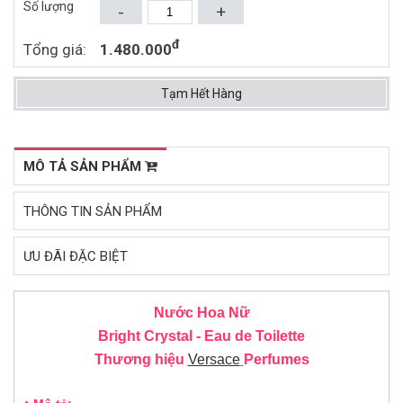
802.000đ
245.000đ
1.360.000đ
400.000đ
Số lượng
-
+
Mua ngay
Mua ngay
đ
Tổng giá:
1.480.000
Tạm Hết Hàng
MÔ TẢ SẢN PHẨM
THÔNG TIN SẢN PHẨM
ƯU ĐÃI ĐẶC BIỆT
Nước Hoa Nữ
Bright Crystal - Eau de Toilette
Thương hiệu
Versace
Perfumes