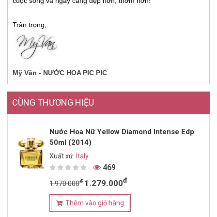
cuộc sống và ngày càng đẹp hơn, thơm hơn!
Trân trọng,
Mỹ Vân - NƯỚC HOA PIC PIC
CÙNG THƯƠNG HIỆU
Nước Hoa Nữ Yellow Diamond Intense Edp
50ml (2014)
Xuất xứ:
Italy
469
đ
đ
1.279.000
1.970.000
Thêm vào giỏ hàng