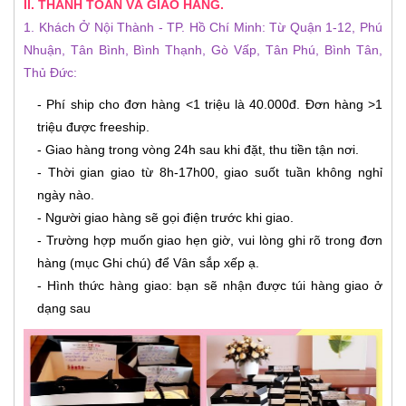
II. THANH TOÁN VÀ GIAO HÀNG.
1. Khách Ở Nội Thành - TP. Hồ Chí Minh: Từ Quận 1-12, Phú
Nhuận, Tân Bình, Bình Thạnh, Gò Vấp, Tân Phú, Bình Tân,
Thủ Đức:
- Phí ship cho đơn hàng <1 triệu là 40.000đ. Đơn hàng >1
triệu được freeship.
- Giao hàng trong vòng 24h sau khi đặt, thu tiền tận nơi.
- Thời gian giao từ 8h-17h00, giao suốt tuần không nghỉ
ngày nào.
- Người giao hàng sẽ gọi điện trước khi giao.
- Trường hợp muốn giao hẹn giờ, vui lòng ghi rõ trong đơn
hàng (mục Ghi chú) để Vân sắp xếp ạ.
- Hình thức hàng giao: bạn sẽ nhận được túi hàng giao ở
dạng sau