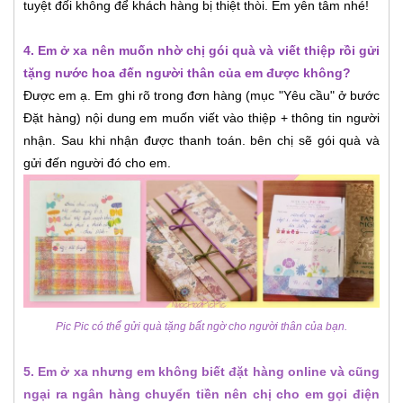
tuyệt đối không để khách hàng bị thiệt thòi. Em yên tâm nhé!
4. Em ở xa nên muốn nhờ chị gói quà và viết thiệp rồi gửi
tặng nước hoa đến người thân của em được không?
Được em ạ. Em ghi rõ trong đơn hàng (mục "Yêu cầu" ở bước
Đặt hàng) nội dung em muốn viết vào thiệp + thông tin người
nhận. Sau khi nhận được thanh toán. bên chị sẽ gói quà và
gửi đến người đó cho em.
Pic Pic có thể gửi quà tặng bất ngờ cho người thân của bạn.
5. Em ở xa nhưng em không biết đặt hàng online và cũng
ngại ra ngân hàng chuyển tiền nên chị cho em gọi điện