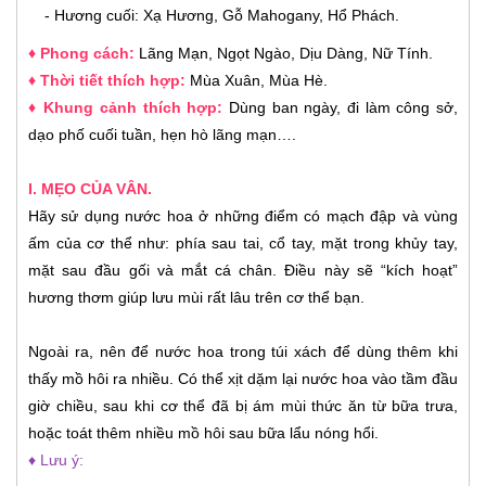
- Hương cuối: Xạ Hương, Gỗ Mahogany, Hổ Phách.
♦ Phong cách:
Lãng Mạn, Ngọt Ngào, Dịu Dàng, Nữ Tính
.
♦ Thời tiết thích hợp:
Mùa Xuân, Mùa Hè
.
♦ Khung cảnh thích hợp:
Dùng ban ngày, đi làm công sở,
dạo phố cuối tuần, hẹn hò lãng mạn…
.
I. MẸO CỦA VÂN.
Hãy sử dụng nước hoa ở những điểm có mạch đập và vùng
ấm của cơ thể như: phía sau tai, cổ tay, mặt trong khủy tay,
mặt sau đầu gối và mắt cá chân. Điều này sẽ “kích hoạt”
hương thơm giúp lưu mùi rất lâu trên cơ thể bạn.
Ngoài ra, nên để nước hoa trong túi xách để dùng thêm khi
thấy mồ hôi ra nhiều. Có thể xịt dặm lại nước hoa vào tầm đầu
giờ chiều, sau khi cơ thể đã bị ám mùi thức ăn từ bữa trưa,
hoặc toát thêm nhiều mồ hôi sau bữa lẩu nóng hổi.
♦ Lưu ý: