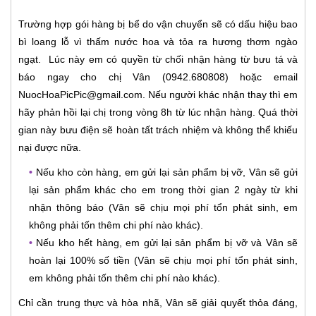
Trường hợp gói hàng bị bể do vận chuyển sẽ có dấu hiệu bao
bì loang lỗ vì thấm nước hoa và tỏa ra hương thơm ngào
ngạt. Lúc này em có quyền từ chối nhận hàng từ bưu tá và
báo ngay cho chị Vân (0942.680808) hoặc email
NuocHoaPicPic@gmail.com. Nếu người khác nhận thay thì em
hãy phản hồi lại chị trong vòng 8h từ lúc nhận hàng. Quá thời
gian này bưu điện sẽ hoàn tất trách nhiệm và không thể khiếu
nại được nữa.
•
Nếu kho còn hàng, em gửi lại sản phẩm bị vỡ, Vân sẽ gửi
lại sản phẩm khác cho em trong thời gian 2 ngày từ khi
nhận thông báo (Vân sẽ chịu mọi phí tổn phát sinh, em
không phải tốn thêm chi phí nào khác).
•
Nếu kho hết hàng, em gửi lại sản phẩm bị vỡ và Vân sẽ
hoàn lại 100% số tiền (Vân sẽ chịu mọi phí tổn phát sinh,
em không phải tốn thêm chi phí nào khác).
Chỉ cần trung thực và hòa nhã, Vân sẽ giải quyết thỏa đáng,