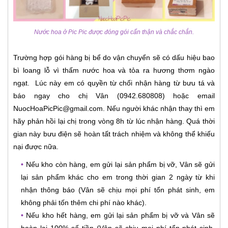
Nước hoa ở Pic Pic được đóng gói cẩn thận và chắc chắn.
Trường hợp gói hàng bị bể do vận chuyển sẽ có dấu hiệu bao
bì loang lỗ vì thấm nước hoa và tỏa ra hương thơm ngào
ngạt. Lúc này em có quyền từ chối nhận hàng từ bưu tá và
báo ngay cho chị Vân (0942.680808) hoặc email
NuocHoaPicPic@gmail.com. Nếu người khác nhận thay thì em
hãy phản hồi lại chị trong vòng 8h từ lúc nhận hàng. Quá thời
gian này bưu điện sẽ hoàn tất trách nhiệm và không thể khiếu
nại được nữa.
•
Nếu kho còn hàng, em gửi lại sản phẩm bị vỡ, Vân sẽ gửi
lại sản phẩm khác cho em trong thời gian 2 ngày từ khi
nhận thông báo (Vân sẽ chịu mọi phí tổn phát sinh, em
không phải tốn thêm chi phí nào khác).
•
Nếu kho hết hàng, em gửi lại sản phẩm bị vỡ và Vân sẽ
hoàn lại 100% số tiền (Vân sẽ chịu mọi phí tổn phát sinh,