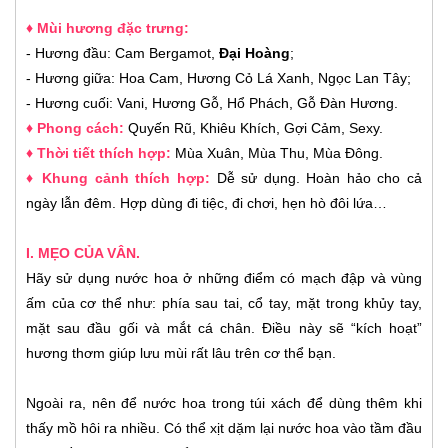
♦ Mùi hương đặc trưng:
- Hương đầu: Cam Bergamot,
Đại Hoàng
;
- Hương giữa: Hoa Cam, Hương Cỏ Lá Xanh, Ngọc Lan Tây;
- Hương cuối: Vani, Hương Gỗ, Hổ Phách, Gỗ Đàn Hương.
♦ Phong cách:
Quyến Rũ, Khiêu Khích, Gợi Cảm, Sexy.
♦ Thời tiết thích hợp:
Mùa Xuân, Mùa Thu, Mùa Đông.
♦ Khung cảnh thích hợp:
Dễ sử dụng. Hoàn hảo cho cả
ngày lẫn đêm. Hợp dùng đi tiệc, đi chơi, hẹn hò đôi lứa…
I. MẸO CỦA VÂN.
Hãy sử dụng nước hoa ở những điểm có mạch đập và vùng
ấm của cơ thể như: phía sau tai, cổ tay, mặt trong khủy tay,
mặt sau đầu gối và mắt cá chân. Điều này sẽ “kích hoạt”
hương thơm giúp lưu mùi rất lâu trên cơ thể bạn.
Ngoài ra, nên để nước hoa trong túi xách để dùng thêm khi
thấy mồ hôi ra nhiều. Có thể xịt dặm lại nước hoa vào tầm đầu