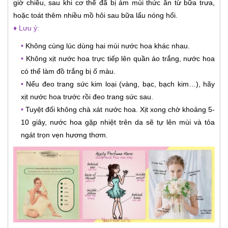
giờ chiều, sau khi cơ thể đã bị ám mùi thức ăn từ bữa trưa,
hoặc toát thêm nhiều mồ hôi sau bữa lẩu nóng hổi.
♦ Lưu ý:
•
Không cùng lúc dùng hai mùi nước hoa khác nhau.
•
Không xịt nước hoa trực tiếp lên quần áo trắng, nước hoa
có thể làm đồ trắng bị ố màu.
•
Nếu đeo trang sức kim loại (vàng, bạc, bạch kim…), hãy
xịt nước hoa trước rồi đeo trang sức sau.
•
Tuyệt đối không chà xát nước hoa. Xịt xong chờ khoảng 5-
10 giây, nước hoa gặp nhiệt trên da sẽ tự lên mùi và tỏa
ngát trọn vẹn hương thơm.