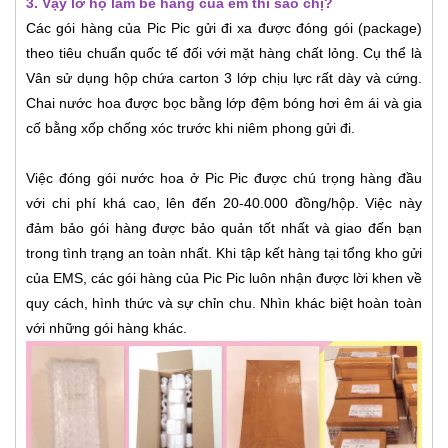
3. Vậy lỡ họ làm bể hàng của em thì sao chị?
Các gói hàng của Pic Pic gửi đi xa được đóng gói (package)
theo tiêu chuẩn quốc tế đối với mặt hàng chất lỏng. Cụ thể là
Vân sử dụng hộp chứa carton 3 lớp chịu lực rất dày và cứng.
Chai nước hoa được bọc bằng lớp đệm bóng hơi êm ái và gia
cố bằng xốp chống xóc trước khi niêm phong gửi đi.
Việc đóng gói nước hoa ở Pic Pic được chú trọng hàng đầu
với chi phí khá cao, lên đến 20-40.000 đồng/hộp. Việc này
đảm bảo gói hàng được bảo quản tốt nhất và giao đến bạn
trong tình trạng an toàn nhất. Khi tập kết hàng tại tổng kho gửi
của EMS, các gói hàng của Pic Pic luôn nhận được lời khen về
quy cách, hình thức và sự chỉn chu. Nhìn khác biệt hoàn toàn
với những gói hàng khác.