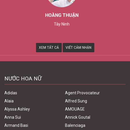
THÙY TRANG
Tp. Cần Thơ
XEM TẤT CẢ
VIẾT CẢM NHẬN
NƯỚC HOA NỮ
Adidas
Agent Provocateur
Alaia
Alfred Sung
Alyssa Ashley
AMOUAGE
Anna Sui
Annick Goutal
Armand Basi
Balenciaga