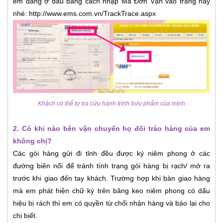
em đang ở đâu bằng cách nhập Mã Đơn Vận vào trang này
nhé: http://www.ems.com.vn/TrackTrace.aspx
Khách có thể tự tra cứu hành trình bưu phẩm của mình
2. Có khi nào bên vận chuyển họ đổi tráo hàng của em
không chị?
Các gói hàng gửi đi tỉnh đều được ký niêm phong ở các
đường biên nối để tránh tình trạng gói hàng bị rạch/ mở ra
trước khi giao đến tay khách. Trường hợp khi bàn giao hàng
mà em phát hiện chữ ký trên băng keo niêm phong có dấu
hiệu bị rách thì em có quyền từ chối nhận hàng và báo lại cho
chị biết.