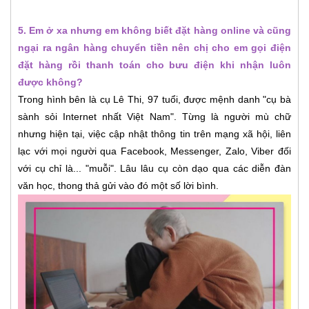
5. Em ở xa nhưng em không biết đặt hàng online và cũng
ngại ra ngân hàng chuyển tiền nên chị cho em gọi điện
đặt hàng rồi thanh toán cho bưu điện khi nhận luôn
được không?
Trong hình bên là cụ Lê Thi, 97 tuổi, được mệnh danh "cụ bà
sành sỏi Internet nhất Việt Nam". Từng là người mù chữ
nhưng hiện tại, việc cập nhật thông tin trên mạng xã hội, liên
lạc với mọi người qua Facebook, Messenger, Zalo, Viber đối
với cụ chỉ là... "muỗi". Lâu lâu cụ còn dạo qua các diễn đàn
văn học, thong thả gửi vào đó một số lời bình.