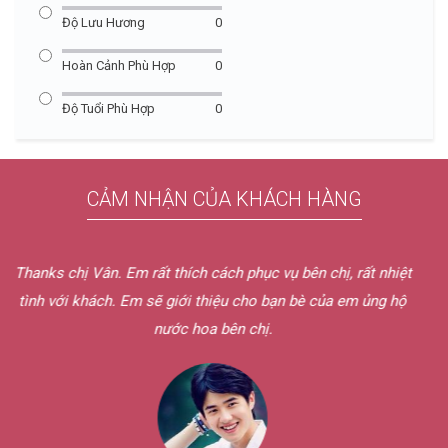
Độ Lưu Hương
0
Hoàn Cảnh Phù Hợp
0
Độ Tuổi Phù Hợp
0
CẢM NHẬN CỦA KHÁCH HÀNG
Hôm qua em nhận được nước hoa rồi ạ. Shipper bên chị lịch
sự và dễ thương quá chừng. Mẫu thử chị gửi em mùi rất hay.
Dịch vụ bên chị tốt quá. Nếu có nhu cầu em sẽ ủng hộ bên chị
nữa thôi.