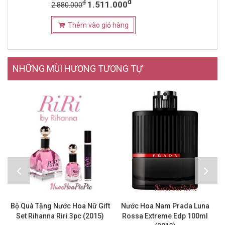
đ
đ
1.511.000
2.880.000
Thêm vào giỏ hàng
NHỮNG MÙI HƯƠNG TƯƠNG TỰ
Bộ Quà Tặng Nước Hoa Nữ Gift
Nước Hoa Nam Prada Luna
Set Rihanna Riri 3pc (2015)
Rossa Extreme Edp 100ml