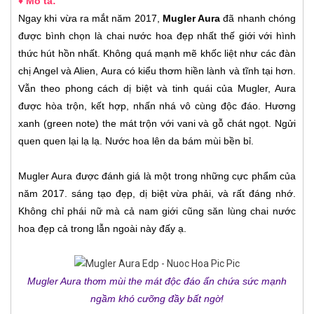
♦ Mô tả:
Ngay khi vừa ra mắt năm 2017,
Mugler Aura
đã nhanh chóng
được bình chọn là chai nước hoa đẹp nhất thế giới với hình
thức hút hồn nhất.
Không quá mạnh mẽ khốc liệt như các đàn
chị Angel và Alien, Aura có kiểu thơm hiền lành và tĩnh tại hơn.
Vẫn theo phong cách dị biệt và tinh quái của Mugler, Aura
được hòa trộn, kết hợp, nhấn nhá vô cùng độc đáo. Hương
xanh (green note) the mát trộn với vani và gỗ chát ngọt. Ngửi
quen quen lại lạ lạ. Nước hoa lên da bám mùi bền bỉ.
Mugler Aura được đánh giá là một trong những cực phẩm của
năm 2017. sáng tạo đẹp, dị biệt vừa phải, và rất đáng nhớ.
Không chỉ phái nữ mà cả nam giới cũng săn lùng chai nước
hoa đẹp cả trong lẫn ngoài này đấy ạ.
Mugler Aura thơm mùi the mát độc đáo ẩn chứa sức mạnh
ngầm khó cưỡng đầy bất ngờ!