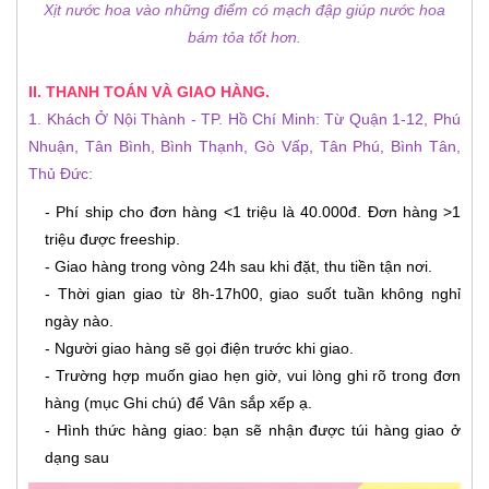
Xịt nước hoa vào những điểm có mạch đập giúp nước hoa
bám tỏa tốt hơn.
II. THANH TOÁN VÀ GIAO HÀNG.
1. Khách Ở Nội Thành - TP. Hồ Chí Minh: Từ Quận 1-12, Phú
Nhuận, Tân Bình, Bình Thạnh, Gò Vấp, Tân Phú, Bình Tân,
Thủ Đức:
- Phí ship cho đơn hàng <1 triệu là 40.000đ. Đơn hàng >1
triệu được freeship.
- Giao hàng trong vòng 24h sau khi đặt, thu tiền tận nơi.
- Thời gian giao từ 8h-17h00, giao suốt tuần không nghỉ
ngày nào.
- Người giao hàng sẽ gọi điện trước khi giao.
- Trường hợp muốn giao hẹn giờ, vui lòng ghi rõ trong đơn
hàng (mục Ghi chú) để Vân sắp xếp ạ.
- Hình thức hàng giao: bạn sẽ nhận được túi hàng giao ở
dạng sau