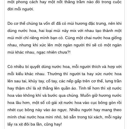
một phong cách hay một nốt thăng trầm nào đó trong cuộc
đời mỗi người.
Do cơ thể chúng ta vốn dĩ đã có mùi hương đặc trưng, nên khi
dùng nước hoa, hai loại mùi này mix với nhau tạo thành một
mùi mới chỉ riêng mình bạn có. Cùng một chai nước hoa giống
nhau, nhưng khi xức lên một ngàn người thì sẽ có một ngàn
mùi khác nhau, ngạc nhiên chưa?!
Có nhiều bí quyết dùng nước hoa, mỗi người thích và hợp với
mỗi kiểu khác nhau. Thường thì người ta hay xức nước hoa
lên sau tai, khủy tay, cổ tay, các nếp gấp trên cơ thể, lưng trần
hay thậm chí là xịt thẳng lên quần áo. Tinh tế hơn thì xịt nước
hoa vào không khí và bước qua chúng. Muốn giữ hương nước
hoa lâu hơn, một số cô gái xịt nước hoa vào cục bông gòn rồi
nhét cục bông này vào áo ngực. Nhiều người hay mang theo
mình chai nước hoa mini nhỏ, bỏ sẵn trong túi xách, mỗi ngày
lấy ra xịt đôi ba lần, cũng hay!