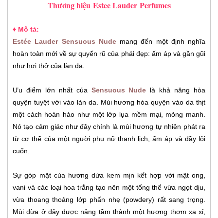
Thương hiệu
Estee Lauder
Perfumes
♦ Mô tả:
Estée Lauder Sensuous Nude
mang đến một định nghĩa
hoàn toàn mới về sự quyến rũ của phái đẹp: ấm áp và gần gũi
như hơi thở của làn da.
Ưu điểm lớn nhất của
Sensuous Nude
là khả năng hòa
quyện tuyệt vời vào làn da. Mùi hương hòa quyện vào da thịt
một cách hoàn hảo như một lớp lụa mềm mại, mỏng manh.
Nó tạo cảm giác như đây chính là mùi hương tự nhiên phát ra
từ cơ thể của một người phụ nữ thanh lịch, ấm áp và đầy lôi
cuốn.
Sự góp mặt của hương dừa kem mịn kết hợp với mật ong,
vani và các loại hoa trắng tạo nên một tổng thể vừa ngọt dịu,
vừa thoang thoảng lớp phấn nhẹ (powdery) rất sang trọng.
Mùi dừa ở đây được nâng tầm thành một hương thơm xa xỉ,