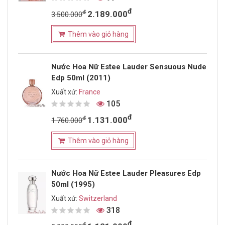
đ
đ
2.189.000
3.500.000
Thêm vào giỏ hàng
Nước Hoa Nữ Estee Lauder Sensuous Nude
Edp 50ml (2011)
Xuất xứ:
France
105
đ
đ
1.131.000
1.760.000
Thêm vào giỏ hàng
Nước Hoa Nữ Estee Lauder Pleasures Edp
50ml (1995)
Xuất xứ:
Switzerland
318
đ
đ