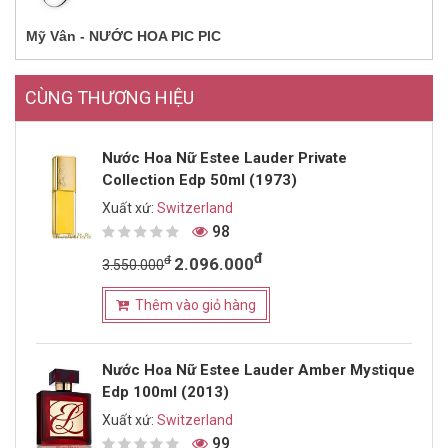
Mỹ Vân - NƯỚC HOA PIC PIC
CÙNG THƯƠNG HIỆU
Nước Hoa Nữ Estee Lauder Private
Collection Edp 50ml (1973)
Xuất xứ:
Switzerland
98
đ
đ
2.096.000
3.550.000
Thêm vào giỏ hàng
Nước Hoa Nữ Estee Lauder Amber Mystique
Edp 100ml (2013)
Xuất xứ:
Switzerland
99