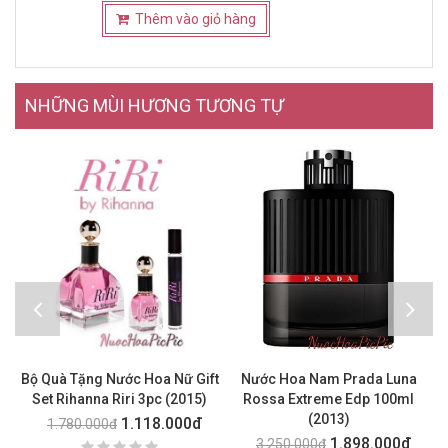
Thêm vào giỏ hàng
NHỮNG MÙI HƯƠNG TƯƠNG TỰ
Bộ Quà Tặng Nước Hoa Nữ Gift
Nước Hoa Nam Prada Luna
Nư
Set Rihanna Riri 3pc (2015)
Rossa Extreme Edp 100ml
(2013)
1.118.000đ
1.780.000đ
1.898.000đ
3.250.000đ