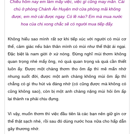
Chiều hôm nay em làm mấy việc, việc gì cũng may mắn. Cái
chú ở phòng Chánh Án Huyện mở cửa phòng mãi không
được, em mở cái được ngay. Có lẽ nào? Em mà mua nước
hoa của chị xong chắc sẽ có người mua tiếp đấy.
Không hiểu sao mình rất sợ khi tiếp xúc với người có mùi cơ
thể, cảm giác nếu bản thân mình có mùi như thế thật ái ngại.
Đặc biệt là nam giới ở xứ nóng. Đừng nghĩ mùi thơm không
quan trọng nhé mấy ông, nó quá quan trọng và quá cần thiết
luôn ấy. Được một chàng thơm tho ôm ấp thì mê mẩn nhớ
nhung suốt đời, được một anh chàng không mùi ôm ấp thì
chẳng có gì thu hút và đáng nhớ (có cũng được mà không có
cũng không sao), còn bị một anh chàng nặng mùi hôi ôm ấp
lại thành ra phải chịu đựng.
Vì vậy, muốn thơm thì việc đầu tiên là các bạn nên giữ gìn cơ
thể thật sạch nhé, rồi sau đó dùng nước hoa nữa cho hấp dẫn
gây thương nhớ.