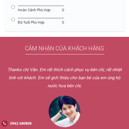
Hoàn Cảnh Phù Hợp
0
Độ Tuổi Phù Hợp
0
CẢM NHẬN CỦA KHÁCH HÀNG
Hôm qua em nhận được nước hoa rồi ạ. Shipper bên chị lịch
sự và dễ thương quá chừng. Mẫu thử chị gửi em mùi rất hay.
Dịch vụ bên chị tốt quá. Nếu có nhu cầu em sẽ ủng hộ bên chị
nữa thôi.
0942.680808