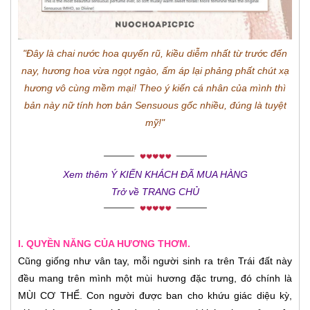
"Đây là chai nước hoa quyến rũ, kiều diễm nhất từ trước đến
nay, hương hoa vừa ngọt ngào, ấm áp lại phảng phất chút xạ
hương vô cùng mềm mại! Theo ý kiến cá nhân của mình thì
bản này nữ tính hơn bản Sensuous gốc nhiều, đúng là tuyệt
mỹ!"
Xem thêm Ý KIẾN KHÁCH ĐÃ MUA HÀNG
Trở về TRANG CHỦ
I. QUYỀN NĂNG CỦA HƯƠNG THƠM.
Cũng giống như vân tay, mỗi người sinh ra trên Trái đất này
đều mang trên mình một mùi hương đặc trưng, đó chính là
MÙI CƠ THỂ. Con người được ban cho khứu giác diệu kỳ,