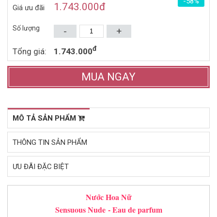
-58%
1.884.000đ
1.364.000đ
3.380.000đ
2.880.000đ
1.743.000
đ
Giá ưu đãi
Mua ngay
Mua ngay
Số lượng
-
+
đ
Tổng giá:
1.743.000
MUA NGAY
MÔ TẢ SẢN PHẨM
THÔNG TIN SẢN PHẨM
ƯU ĐÃI ĐẶC BIỆT
Nước Hoa Nữ
Sensuous Nude
- Eau de parfum