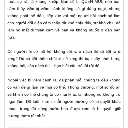
thực sự rất là khủng khiếp. Bạn sẽ bị QUEN MÙI, nên bạn
cảm thấy việc bị viêm cánh không có gì đáng ngại, nhưng
không phải thế đâu, tiếp xúc với một người hôi nách nó làm
cho người đối diện cảm thấy rất khó chịu đấy, sự khó chịu đó
làm họ mất đi thiện cảm về bạn và không muốn ở gần bạn
nữa.
Có người nói sợ mồ hôi không tiết ra ở nách thì sẽ tiết ra ở
lưng? Dù có tiết thêm chút xíu ở lưng thì bạn hãy nhớ: Lưng
không hôi, còn nách thì... bạn biết câu trả lời rồi đó!
Ngoài việc bị viêm cánh ra, đa phần mỗi chúng ta đều không
có vấn đề gì lắm về mùi cơ thể. Thông thường, một số đồ ăn
sẽ khiến cơ thể chúng ta có mùi khác lạ, nhưng nó không trở
ngại lắm. Để luôn thơm, mỗi người thường có bí quyết khác
nhau, trong đó dùng nước hoa được xem là bí quyết giữ
hương thơm tốt nhất.