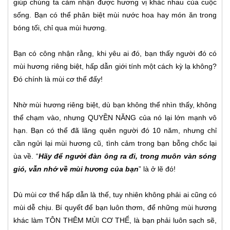
giúp chúng ta cảm nhận được hương vị khác nhau của cuộc
sống. Bạn có thể phân biệt mùi nước hoa hay món ăn trong
bóng tối, chỉ qua mùi hương.
Bạn có công nhận rằng, khi yêu ai đó, bạn thấy người đó có
mùi hương riêng biệt, hấp dẫn giới tính một cách kỳ lạ không?
Đó chính là mùi cơ thể đấy!
Nhờ mùi hương riêng biệt, dù bạn không thể nhìn thấy, không
thể chạm vào, nhưng QUYỀN NĂNG của nó lại lớn mạnh vô
hạn. Bạn có thể đã lãng quên người đó 10 năm, nhưng chỉ
cần ngửi lại mùi hương cũ, tình cảm trong bạn bỗng chốc lại
ùa về. “
Hãy để người đàn ông ra đi, trong muôn vàn sóng
gió, vẫn nhớ về mùi hương của bạn
” là ở lẽ đó!
Dù mùi cơ thể hấp dẫn là thế, tuy nhiên không phải ai cũng có
mùi dễ chịu. Bí quyết để bạn luôn thơm, để những mùi hương
khác làm TÔN THÊM MÙI CƠ THỂ, là bạn phải luôn sạch sẽ,