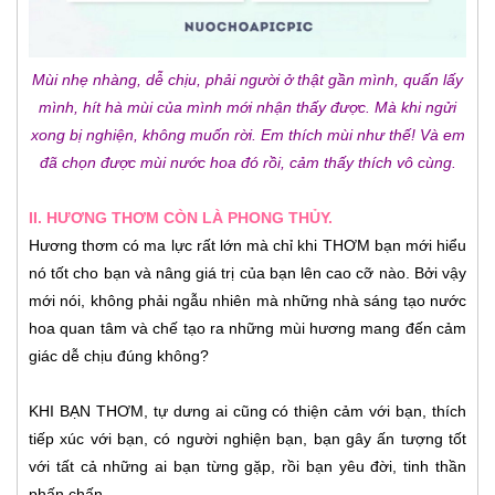
Mùi nhẹ nhàng, dễ chịu, phải người ở thật gần mình, quấn lấy
mình, hít hà mùi của mình mới nhận thấy được. Mà khi ngửi
xong bị nghiện, không muốn rời. Em thích mùi như thế! Và em
đã chọn được mùi nước hoa đó rồi, cảm thấy thích vô cùng.
II. HƯƠNG THƠM CÒN LÀ PHONG THỦY.
Hương thơm có ma lực rất lớn mà chỉ khi THƠM bạn mới hiểu
nó tốt cho bạn và nâng giá trị của bạn lên cao cỡ nào. Bởi vậy
mới nói, không phải ngẫu nhiên mà những nhà sáng tạo nước
hoa quan tâm và chế tạo ra những mùi hương mang đến cảm
giác dễ chịu đúng không?
KHI BẠN THƠM, tự dưng ai cũng có thiện cảm với bạn, thích
tiếp xúc với bạn, có người nghiện bạn, bạn gây ấn tượng tốt
với tất cả những ai bạn từng gặp, rồi bạn yêu đời, tinh thần
phấn chấn.