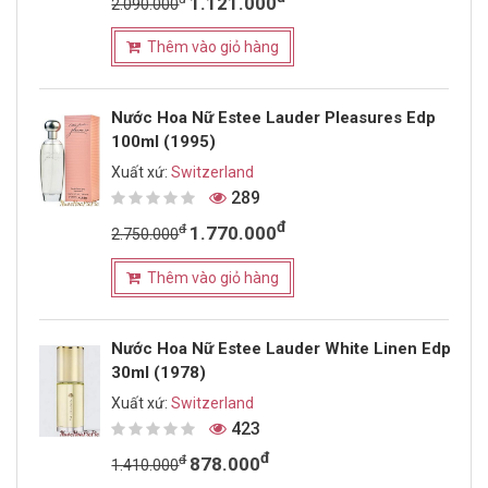
1.121.000
2.090.000
Thêm vào giỏ hàng
Nước Hoa Nữ Estee Lauder Pleasures Edp
100ml (1995)
Xuất xứ:
Switzerland
289
đ
đ
1.770.000
2.750.000
Thêm vào giỏ hàng
Nước Hoa Nữ Estee Lauder White Linen Edp
30ml (1978)
Xuất xứ:
Switzerland
423
đ
đ
878.000
1.410.000