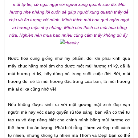
mất tự tin, cứ ngại ngại với người xung quanh sao đó. Mùi
hương nhẹ nhàng lôi cuốn sẽ giúp người xung quanh thấy dễ
chịu và ấn tượng với mình. Mình thích mùi hoa quả ngòn ngọt
và hương mộc nhẹ nhàng. Mình còn thích cả mùi hoa hồng
nữa. Nghiện nên mua bao nhiêu cũng cảm thấy không đủ ấy
Nước hoa cũng giống như mỹ phẩm, đôi khi phải kinh qua
mấy chục hãng mới tìm cho được một mùi hương tri kỷ, đã là
mùi hương tri kỷ, hãy dùng nó trong suốt cuộc đời. Bởi, mùi
hương đó, sẽ là mùi hương đặc trưng của bạn, là mùi hương
mà ai đi xa cũng nhớ về!
Nếu không được sinh ra với một gương mặt xinh đẹp vạn
người mê hay vóc dáng quyến rũ tỏa sáng, bạn vẫn có thể tự
tạo ra vẻ đẹp riêng biệt cho chính mình bằng mùi hương cơ
thể thơm tho ấn tượng. Phải biết rằng Thơm và Đẹp một cách
tự nhiên, nhưng không tự nhiên mà Thơm và Đẹp! Bạn có thể