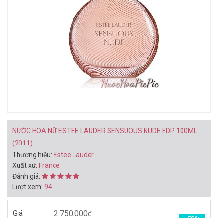
BẠN CÓ THỂ THÍCH
BỘ QUÀ TẶNG NƯỚC HOA
NƯỚC HOA NAM PRADA
NỮ GIFT SET RIHANNA
LUNA ROSSA EXTREME
RIRI 3PC (2015)
EDP 100ML (2013)
1.118.000đ
1.898.000đ
1.780.000đ
3.250.000đ
Mua ngay
Mua ngay
NƯỚC HOA NỮ ESTEE LAUDER SENSUOUS NUDE EDP 100ML
(2011)
Thương hiệu:
Estee Lauder
Xuất xứ:
France
Đánh giá:
Lượt xem:
94
NƯỚC HOA NỮ GUERLAIN
NƯỚC HOA NỮ GUERLAIN
SAMSARA EDP 100ML
SAMSARA EDP 50ML
Giá
2.750.000đ
(1989)
(1989)