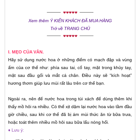
Xem thêm Ý KIẾN KHÁCH ĐÃ MUA HÀNG
Trở về TRANG CHỦ
I. MẸO CỦA VÂN.
Hãy sử dụng nước hoa ở những điểm có mạch đập và vùng
ấm của cơ thể như: phía sau tai, cổ tay, mặt trong khủy tay,
mặt sau đầu gối và mắt cá chân. Điều này sẽ “kích hoạt”
hương thơm giúp lưu mùi rất lâu trên cơ thể bạn.
Ngoài ra, nên để nước hoa trong túi xách để dùng thêm khi
thấy mồ hôi ra nhiều. Có thể xịt dặm lại nước hoa vào tầm đầu
giờ chiều, sau khi cơ thể đã bị ám mùi thức ăn từ bữa trưa,
hoặc toát thêm nhiều mồ hôi sau bữa lẩu nóng hổi.
♦ Lưu ý: