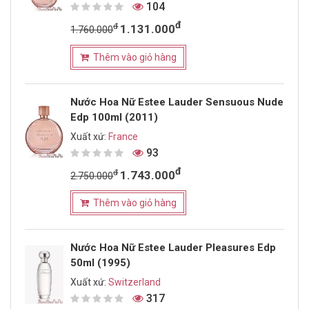
104
đ
đ
1.131.000
1.760.000
Thêm vào giỏ hàng
Nước Hoa Nữ Estee Lauder Sensuous Nude
Edp 100ml (2011)
Xuất xứ:
France
93
đ
đ
1.743.000
2.750.000
Thêm vào giỏ hàng
Nước Hoa Nữ Estee Lauder Pleasures Edp
50ml (1995)
Xuất xứ:
Switzerland
317