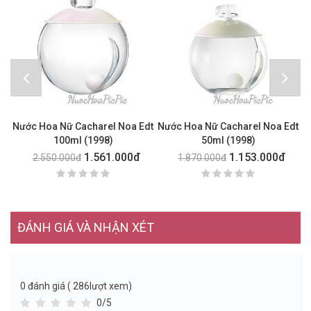
Nước Hoa Nữ Cacharel Noa Edt
Nước Hoa Nữ Cacharel Noa Edt
N
100ml (1998)
50ml (1998)
1.561.000đ
1.153.000đ
2.550.000đ
1.870.000đ
ĐÁNH GIÁ VÀ NHẬN XÉT
0
đánh giá ( 286lượt xem)
0/5