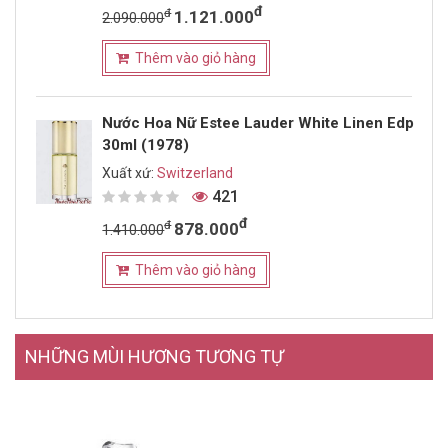
đ
đ
1.121.000
2.090.000
Thêm vào giỏ hàng
Nước Hoa Nữ Estee Lauder White Linen Edp
30ml (1978)
Xuất xứ:
Switzerland
421
đ
đ
878.000
1.410.000
Thêm vào giỏ hàng
NHỮNG MÙI HƯƠNG TƯƠNG TỰ