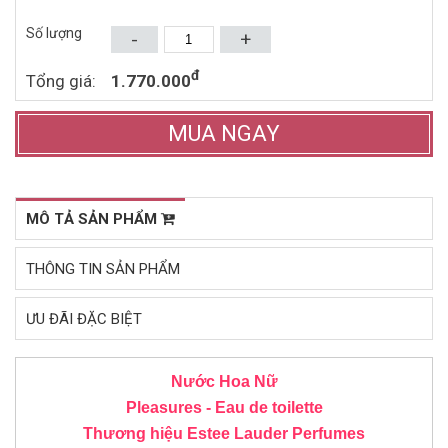
802.000đ
245.000đ
1.360.000đ
400.000đ
Số lượng
-
+
Mua ngay
Mua ngay
đ
Tổng giá:
1.770.000
MUA NGAY
MÔ TẢ SẢN PHẨM
THÔNG TIN SẢN PHẨM
ƯU ĐÃI ĐẶC BIỆT
Nước Hoa Nữ
Pleasures - Eau de toilette
Thương hiệu Estee Lauder
Perfumes