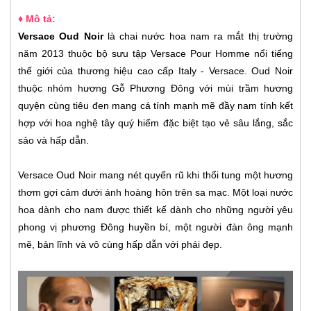
♦ Mô tả:
Versace Oud Noir
là chai nước hoa nam ra mắt thị trường
năm 2013 thuộc bộ sưu tập Versace Pour Homme nổi tiếng
thế giới của thương hiệu cao cấp Italy - Versace. Oud Noir
thuộc nhóm hương Gỗ Phương Đông với mùi trầm hương
quyện cùng tiêu đen mang cá tính mạnh mẽ đầy nam tính kết
hợp với hoa nghệ tây quý hiếm đặc biệt tạo vẻ sâu lắng, sắc
sảo và hấp dẫn.
Versace Oud Noir mang nét quyến rũ khi thổi tung một hương
thơm gợi cảm dưới ánh hoàng hôn trên sa mạc. Một loại nước
hoa dành cho nam được thiết kế dành cho những người yêu
phong vị phương Đông huyền bí, một người đàn ông mạnh
mẽ, bản lĩnh và vô cùng hấp dẫn với phái đẹp.