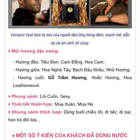
Versace Oud Noir là mùi của người đàn ông bóng đêm: mạnh mẽ, dẫn
dụ và ám ảnh vô cùng.
♦ Mùi hương đặc trưng:
- Hương đầu: Tiêu Đen, Cam Đắng, Hoa Cam;
- Hương giữa: Hoa Nghệ Tây, Bạch Đậu Khấu, Nhũ Hương;
- Hương cuối:
Gỗ Trầm Hương
, Hoắc Hương, Hoa
Leatherwood.
♦ Phong cách:
Lôi Cuốn, Sexy
.
♦ Thời tiết thích hợp:
Mùa Xuân, Mùa Hè
.
♦ Khung cảnh thích hợp:
Dùng buổi chiều tối, đi tiệc, đi bar,
hẹn hò đôi lứa
...
♦ MỘT SỐ Ý KIẾN CỦA KHÁCH ĐÃ DÙNG NƯỚC