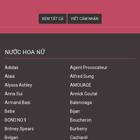
XEM TẤT CẢ
VIẾT CẢM NHẬN
NƯỚC HOA NỮ
Adidas
Agent Provocateur
Alaia
Alfred Sung
Alyssa Ashley
AMOUAGE
Anna Sui
Annick Goutal
Armand Basi
Balenciaga
Bebe
Bijan
BOND NO.9
Boucheron
Britney Spears
Burberry
Bvlgari
Cacharel