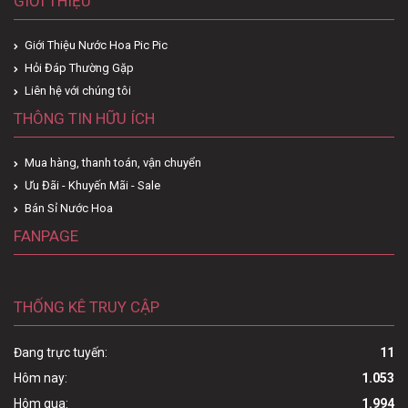
GIỚI THIỆU
Giới Thiệu Nước Hoa Pic Pic
Hỏi Đáp Thường Gặp
Liên hệ với chúng tôi
THÔNG TIN HỮU ÍCH
Mua hàng, thanh toán, vận chuyển
Ưu Đãi - Khuyến Mãi - Sale
Bán Sỉ Nước Hoa
FANPAGE
THỐNG KÊ TRUY CẬP
Đang trực tuyến:
11
Hôm nay:
1.053
Hôm qua:
1.994