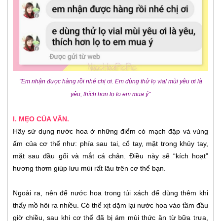
"Em nhận được hàng rồi nhé chị ơi. Em dùng thử lọ vial mùi yêu ơi là
yêu, thích hơn lọ to em mua ý"
I. MẸO CỦA VÂN.
Hãy sử dụng nước hoa ở những điểm có mạch đập và vùng
ấm của cơ thể như: phía sau tai, cổ tay, mặt trong khủy tay,
mặt sau đầu gối và mắt cá chân. Điều này sẽ “kích hoạt”
hương thơm giúp lưu mùi rất lâu trên cơ thể bạn.
Ngoài ra, nên để nước hoa trong túi xách để dùng thêm khi
thấy mồ hôi ra nhiều. Có thể xịt dặm lại nước hoa vào tầm đầu
giờ chiều, sau khi cơ thể đã bị ám mùi thức ăn từ bữa trưa,