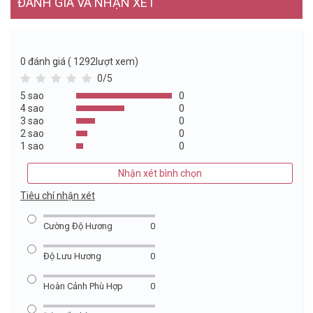
ĐÁNH GIÁ VÀ NHẬN XÉT
0
đánh giá ( 1292lượt xem)
0/5
5 sao
0
4 sao
0
3 sao
0
2 sao
0
1 sao
0
Nhận xét bình chọn
Tiêu chí nhận xét
Cường Độ Hương
0
Độ Lưu Hương
0
Hoàn Cảnh Phù Hợp
0