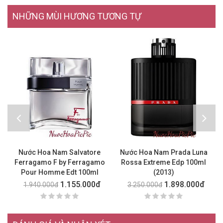
NHỮNG MÙI HƯƠNG TƯƠNG TỰ
Nước Hoa Nam Salvatore
Nước Hoa Nam Prada Luna
Ferragamo F by Ferragamo
Rossa Extreme Edp 100ml
H
Pour Homme Edt 100ml
(2013)
1.155.000đ
1.898.000đ
1.940.000đ
3.250.000đ