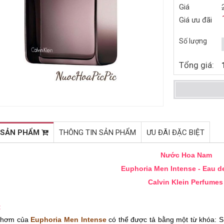
Giá
NƯỚC HOA NỮ JIMMY CHOO
NƯỚC HOA NAM TOM FORD
Giá ưu đãi
ILLICIT EDP 40ML (2015)
FOR MEN EDT 100ML (2007)
1.060.000đ
2.173.000đ
1.660.000đ
3.990.000đ
Số lượng
Mua ngay
Mua ngay
Tổng giá:
 SẢN PHẨM
THÔNG TIN SẢN PHẨM
ƯU ĐÃI ĐẶC BIỆT
Nước Hoa Nam
Euphoria Men Intense - Eau de
Calvin Klein Perfume
:
thơm của
Euphoria Men Intense
có thể được tả bằng một từ khóa: 