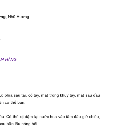
ơng
, Nhũ Hương.
a…
MUA HÀNG
hía sau tai, cổ tay, mặt trong khủy tay, mặt sau đầu
rên cơ thể bạn.
ều. Có thể xịt dặm lại nước hoa vào tầm đầu giờ chiều,
sau bữa lẩu nóng hổi.