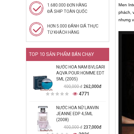
Men Int
1.680.000 ĐƠN HÀNG
ĐÃ SHIP TOÀN QUỐC
phách, 
nhưng v
HƠN 5.000 ĐÁNH GIÁ THỰC
TỪ KHÁCH HÀNG
TOP 10 SẢN PHẨM BÁN CHẠY
NƯỚC HOA NAM BVLGARI
AQVA POUR HOMME EDT
5ML (2005)
262,000đ
400,000 đ
4771
NƯỚC HOA NỮ LANVIN
JEANNE EDP 4,5ML
(2008)
237,000đ
400,000 đ