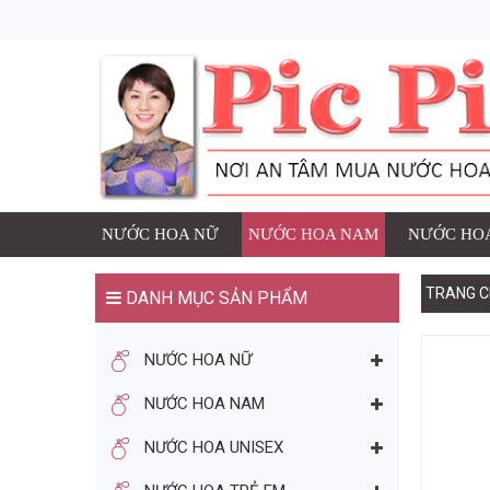
1 SẢN PHẨM ĐÃ ĐƯ
NƯỚC HOA
Thương h
Số lượng
đ
Giá:
NƯỚC HOA NỮ
NƯỚC HOA NAM
NƯỚC HOA
TRANG C
DANH MỤC SẢN PHẨM
TIẾP TỤC MUA HÀNG
NƯỚC HOA NỮ
BẠN CÓ THỂ THÍCH
NƯỚC HOA NAM
NƯỚC HOA UNISEX