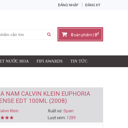
ĐĂNG NHẬP
ĐĂNG KÝ
X
đ
0
sản phẩm |
0
SET NƯỚC HOA
FIFI AWARDS
TIN TỨC
Giỏ hàng có:
0
sản phẩm
đ
Thành tiền:
0
IỎ HÀNG & THANH TOÁN
A NAM CALVIN KLEIN EUPHORIA
ENSE EDT 100ML (2008)
alvin Klein
Xuất xứ:
Spain
Lượt xem:
1289