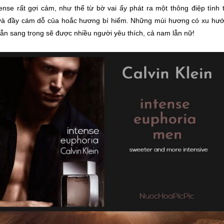
ense rất gợi cảm, như thể từ bờ vai ấy phát ra một thông điệp tình 
và đầy cám dỗ của hoắc hương bí hiểm. Những mùi hương có xu hướn
ẫn sang trọng sẽ được nhiều người yêu thích, cả nam lẫn nữ!