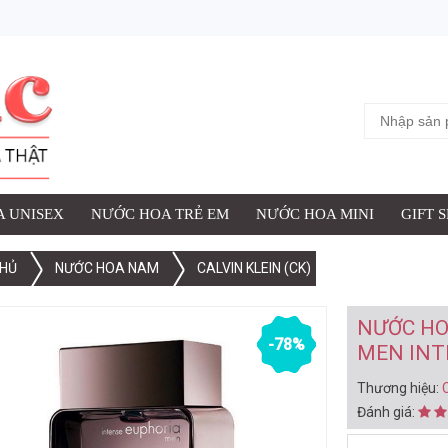
ỢC THÊM VÀO GIỎ HÀNG
 NAM CALVIN KLEIN EUPHORIA MEN INTENSE EDT 100ML (2008)
iệu:
Calvin Klein
:
 UNISEX
NƯỚC HOA TRẺ EM
NƯỚC HOA MINI
GIFT 
HỦ
NƯỚC HOA NAM
CALVIN KLEIN (CK)
XEM G
NƯỚC HO
-78%
MEN INT
Thương hiệu:
C
Đánh giá: