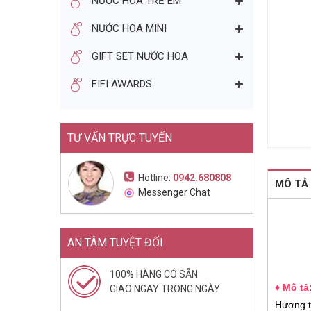
NƯỚC HOA TRẺ EM
NƯỚC HOA NỮ JIMMY CHOO
NƯỚC HOA MINI
ILLICIT EDP 10ML - CHAI LĂN
(2015)
282.000đ
550.000đ
GIFT SET NƯỚC HOA
Mua ngay
FIFI AWARDS
TƯ VẤN TRỰC TUYẾN
Hotline:
0942.680808
MÔ TẢ
Messenger Chat
AN TÂM TUYỆT ĐỐI
100% HÀNG CÓ SẴN
♦ Mô tả
GIAO NGAY TRONG NGÀY
Hương 