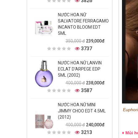
3826
NƯỚC HOA NỮ
SALVATORE FERRAGAMO
INCANTO BLOOM EDT
5ML
239,000đ
350,000 đ
3737
NƯỚC HOA NỮ LANVIN
ECLAT D'ARPEGE EDP
5ML (2002)
238,000đ
400,000 đ
3587
NƯỚC HOA NỮ MINI
Euphori
JIMMY CHOO EDT 4.5ML
(2012)
240,000đ
400,000 đ
3213
♦ Mùi 