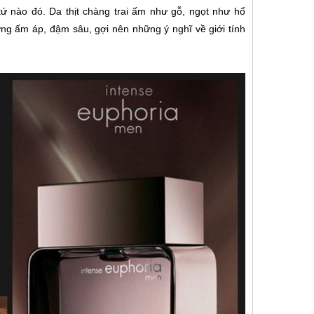
tứ nào đó. Da thịt chàng trai ấm như gỗ, ngọt như hổ
g ấm áp, đậm sâu, gợi nên những ý nghĩ về giới tính