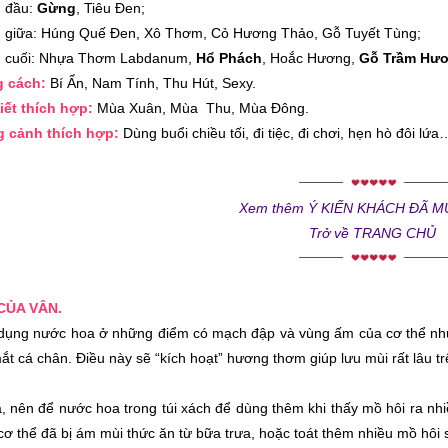
 đầu:
Gừng
, Tiêu Đen;
 giữa: Húng Quế Đen, Xô Thơm, Cỏ Hương Thảo, Gỗ Tuyết Tùng;
g cuối: Nhựa Thơm Labdanum,
Hổ Phách
, Hoắc Hương,
Gỗ Trầm Hư
g cách:
Bí Ẩn, Nam Tính, Thu Hút, Sexy.
tiết thích hợp:
Mùa Xuân, Mùa Thu, Mùa Đông.
 cảnh thích hợp:
Dùng buổi chiều tối, đi tiệc, đi chơi, hẹn hò đôi lứ
Xem thêm Ý KIẾN KHÁCH ĐÃ 
Trở về TRANG CHỦ
 CỦA VÂN.
dụng nước hoa ở những điểm có mạch đập và vùng ấm của cơ thể như: p
ắt cá chân. Điều này sẽ “kích hoạt” hương thơm giúp lưu mùi rất lâu t
, nên để nước hoa trong túi xách để dùng thêm khi thấy mồ hôi ra nhi
cơ thể đã bị ám mùi thức ăn từ bữa trưa, hoặc toát thêm nhiều mồ hôi 