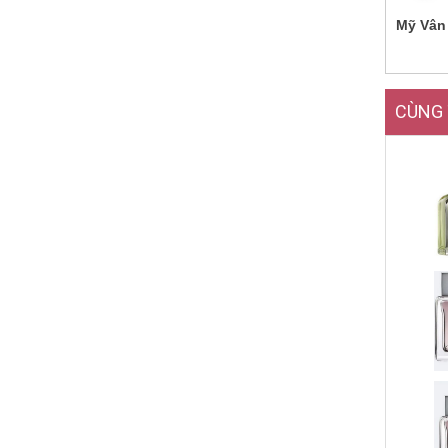
Mỹ Vân
CÙNG 