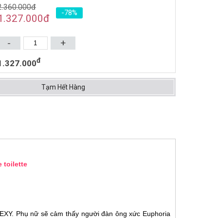
2.360.000đ
-78%
NƯỚC HOA NAM DOLCE &
1.327.000
đ
GABBANA LIGHT BLUE
DISCOVER VULCANO EDT
1.328.000đ
1.920.000đ
-
+
75ML (2014)
Mua ngay
đ
1.327.000
Tạm Hết Hàng
 toilette
s
SEXY. Phụ nữ sẽ cảm thấy người đàn ông xức Euphoria