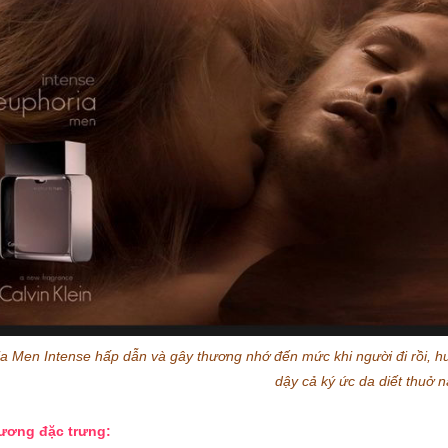
a Men Intense hấp dẫn và gây thương nhớ đến mức khi người đi rồi, h
dậy cả ký ức da diết thuở 
hương đặc trưng: