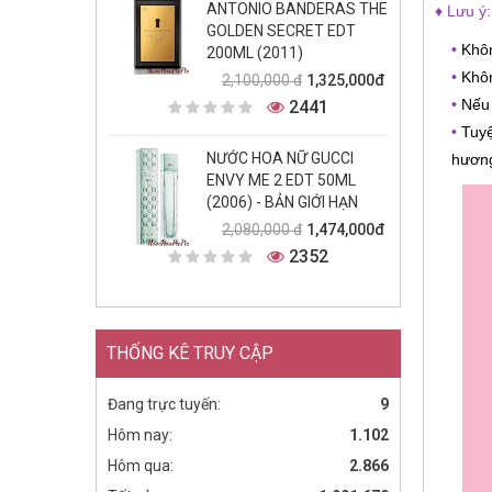
ANTONIO BANDERAS THE
♦ Lưu ý:
GOLDEN SECRET EDT
•
Khôn
200ML (2011)
•
Khôn
1,325,000đ
2,100,000 đ
2441
•
Nếu 
•
Tuyệ
NƯỚC HOA NỮ GUCCI
hươn
ENVY ME 2 EDT 50ML
(2006) - BẢN GIỚI HẠN
1,474,000đ
2,080,000 đ
2352
THỐNG KÊ TRUY CẬP
Đang trực tuyến:
9
Hôm nay:
1.102
Hôm qua:
2.866