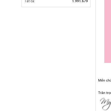
Tất cả:
1.991.679
Mến chú
Trân trọ