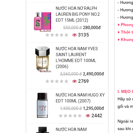
- Hương
NƯỚC HOA NỮ RALPH
- Hương
LAUREN BIG PONY NO.2
- Hươn
EDT 15ML (2012)
♦ Phon
280,000đ
550,000 đ
♦ Thời 
3135
♦ Khung
NƯỚC HOA NAM YVES
SAINT LAURENT
L'HOMME EDT 100ML
(2006)
2,490,000đ
3,560,000 đ
2769
I. MẸO
NƯỚC HOA NAM HUGO XY
Hãy sử 
EDT 100ML (2007)
gối và m
1,295,000đ
1,930,000 đ
2442
Ngoài ra
sau khi 
NƯỚC HOA NAM