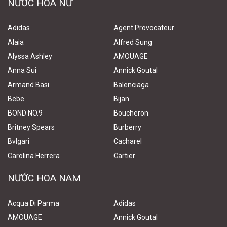
NƯỚC HOA NỮ
Adidas
Agent Provocateur
Alaia
Alfred Sung
Alyssa Ashley
AMOUAGE
Anna Sui
Annick Goutal
Armand Basi
Balenciaga
Bebe
Bijan
BOND NO.9
Boucheron
Britney Spears
Burberry
Bvlgari
Cacharel
Carolina Herrera
Cartier
NƯỚC HOA NAM
Acqua Di Parma
Adidas
AMOUAGE
Annick Goutal