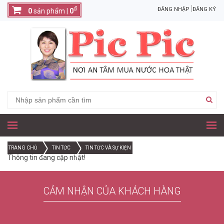
đ
ĐĂNG NHẬP
ĐĂNG KÝ
0
sản phẩm |
0
TRANG CHỦ
TIN TỨC
TIN TỨC VÀ SỰ KIỆN
Thông tin đang cập nhật!
CẢM NHẬN CỦA KHÁCH HÀNG