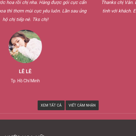
 được gói cực cẩn
Thanks chị Vân. Em rất thích cách phục vụ
 luôn. Lần sau ủng
tình với khách. Em sẽ giới thiệu cho bạn
nước hoa bên chị.
HOÀNG THUẬN
Tây Ninh
XEM TẤT CẢ
VIẾT CẢM NHẬN