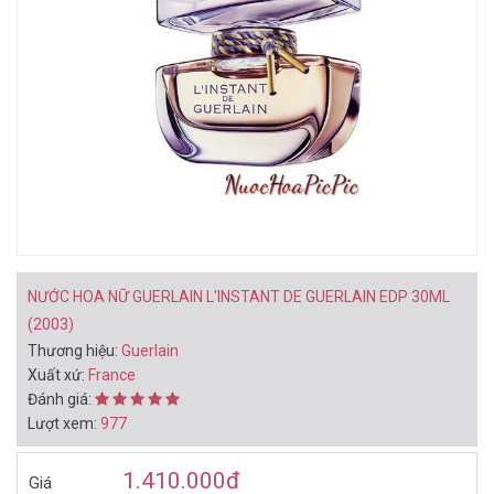
BẠN CÓ THỂ THÍCH
NƯỚC HOA NỮ JIMMY
NƯỚC HOA NỮ JIMMY
CHOO ILLICIT EDP 10ML -
CHOO ILLICIT EDP 40ML
CHAI LĂN (2015)
(2015)
282.000đ
1.060.000đ
550.000đ
1.660.000đ
Mua ngay
Mua ngay
NƯỚC HOA NỮ GUERLAIN L'INSTANT DE GUERLAIN EDP 30ML
(2003)
Thương hiệu:
Guerlain
Xuất xứ:
France
Đánh giá:
Lượt xem:
977
NƯỚC HOA NỮ MINI KARL
NƯỚC HOA NỮ KARL
LAGERFELD FOR HER
LAGERFELD FOR HER
1.410.000
đ
Giá
EDP 4,5ML (2014)
EDP 85ML (2014)