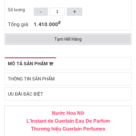
240.000đ
1.081.000đ
400.000đ
1.770.000đ
Số lượng
-
+
Mua ngay
Mua ngay
đ
Tổng giá:
1.410.000
Tạm Hết Hàng
MÔ TẢ SẢN PHẨM
THÔNG TIN SẢN PHẨM
ƯU ĐÃI ĐẶC BIỆT
Nước Hoa Nữ
L'Instant de Guerlain Eau De Parfum
Thương hiệu Guerlain Perfumes