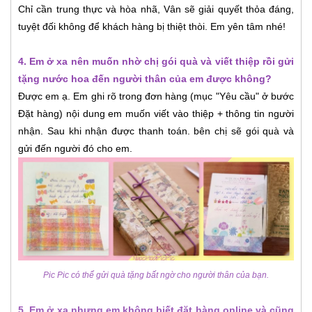
Chỉ cần trung thực và hòa nhã, Vân sẽ giải quyết thỏa đáng,
tuyệt đối không để khách hàng bị thiệt thòi. Em yên tâm nhé!
4. Em ở xa nên muốn nhờ chị gói quà và viết thiệp rồi gửi
tặng nước hoa đến người thân của em được không?
Được em ạ. Em ghi rõ trong đơn hàng (mục "Yêu cầu" ở bước
Đặt hàng) nội dung em muốn viết vào thiệp + thông tin người
nhận. Sau khi nhận được thanh toán. bên chị sẽ gói quà và
gửi đến người đó cho em.
Pic Pic có thể gửi quà tặng bất ngờ cho người thân của bạn.
5. Em ở xa nhưng em không biết đặt hàng online và cũng