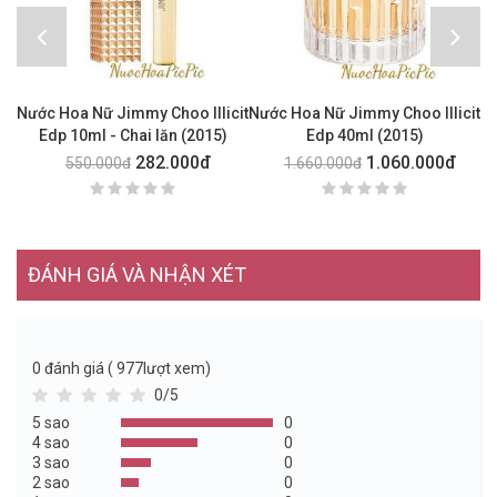
Nước Hoa Nữ Jimmy Choo Illicit
Nước Hoa Nữ Jimmy Choo Illicit
Edp 10ml - Chai lăn (2015)
Edp 40ml (2015)
282.000đ
1.060.000đ
550.000đ
1.660.000đ
ĐÁNH GIÁ VÀ NHẬN XÉT
0
đánh giá ( 977lượt xem)
0/5
5 sao
0
4 sao
0
3 sao
0
2 sao
0