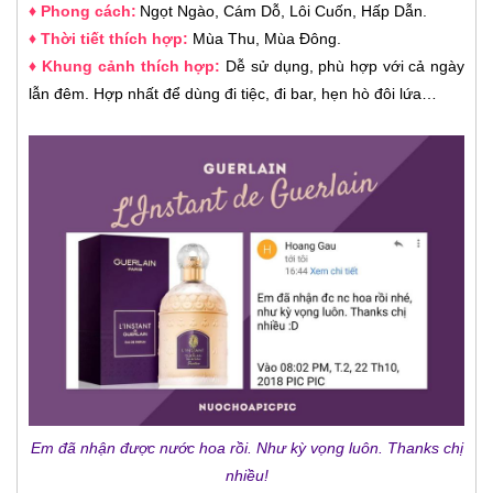
♦
Phong cách:
Ngọt Ngào, Cám Dỗ, Lôi Cuốn, Hấp Dẫn.
♦ Thời tiết thích hợp:
Mùa Thu, Mùa Đông.
♦ Khung cảnh thích hợp:
Dễ sử dụng, phù hợp với cả ngày
lẫn đêm. Hợp nhất để dùng đi tiệc, đi bar, hẹn hò đôi lứa…
Em đã nhận được nước hoa rồi. Như kỳ vọng luôn. Thanks chị
nhiều!