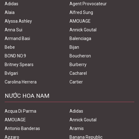
Adidas
Agent Provocateur
Alaia
Alfred Sung
Alyssa Ashley
AMOUAGE
Anna Sui
Annick Goutal
Armand Basi
Balenciaga
Bebe
Bijan
BOND NO.9
Boucheron
Britney Spears
Burberry
Bvlgari
Cacharel
Carolina Herrera
Cartier
NƯỚC HOA NAM
Acqua Di Parma
Adidas
AMOUAGE
Annick Goutal
Antonio Banderas
Aramis
Azzaro
Banana Republic