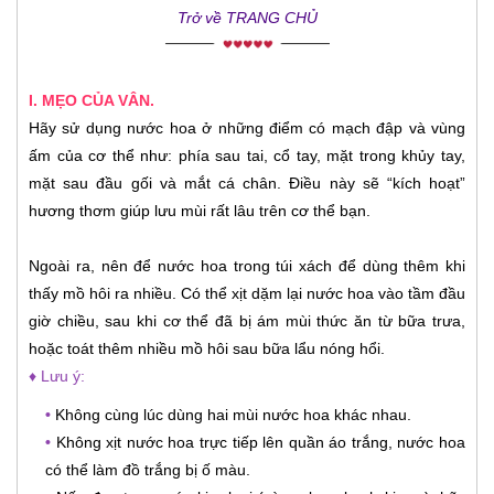
Trở về TRANG CHỦ
I. MẸO CỦA VÂN.
Hãy sử dụng nước hoa ở những điểm có mạch đập và vùng
ấm của cơ thể như: phía sau tai, cổ tay, mặt trong khủy tay,
mặt sau đầu gối và mắt cá chân. Điều này sẽ “kích hoạt”
hương thơm giúp lưu mùi rất lâu trên cơ thể bạn.
Ngoài ra, nên để nước hoa trong túi xách để dùng thêm khi
thấy mồ hôi ra nhiều. Có thể xịt dặm lại nước hoa vào tầm đầu
giờ chiều, sau khi cơ thể đã bị ám mùi thức ăn từ bữa trưa,
hoặc toát thêm nhiều mồ hôi sau bữa lẩu nóng hổi.
♦ Lưu ý:
•
Không cùng lúc dùng hai mùi nước hoa khác nhau.
•
Không xịt nước hoa trực tiếp lên quần áo trắng, nước hoa
có thể làm đồ trắng bị ố màu.