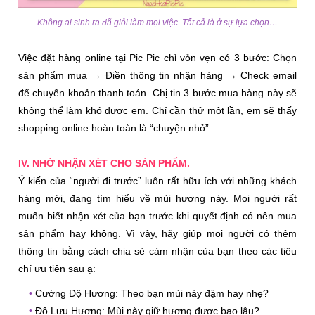
Không ai sinh ra đã giỏi làm mọi việc. Tất cả là ở sự lựa chọn…
Việc đặt hàng online tại Pic Pic chỉ vỏn vẹn có 3 bước: Chọn
sản phẩm mua → Điền thông tin nhận hàng → Check email
để chuyển khoản thanh toán. Chị tin 3 bước mua hàng này sẽ
không thể làm khó được em. Chỉ cần thử một lần, em sẽ thấy
shopping online hoàn toàn là “chuyện nhỏ”.
IV. NHỚ NHẬN XÉT CHO SẢN PHẨM.
Ý kiến của “người đi trước” luôn rất hữu ích với những khách
hàng mới, đang tìm hiểu về mùi hương này. Mọi người rất
muốn biết nhận xét của bạn trước khi quyết định có nên mua
sản phẩm hay không. Vì vậy, hãy giúp mọi người có thêm
thông tin bằng cách chia sẻ cảm nhận của bạn theo các tiêu
chí ưu tiên sau ạ:
•
Cường Độ Hương: Theo bạn mùi này đậm hay nhẹ?
•
Độ Lưu Hương: Mùi này giữ hương được bao lâu?