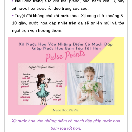
•
Nếu đeo trang sức kim loại (vàng, bạc, bạch kim…), hãy
xịt nước hoa trước rồi đeo trang sức sau.
•
Tuyệt đối không chà xát nước hoa. Xịt xong chờ khoảng 5-
10 giây, nước hoa gặp nhiệt trên da sẽ tự lên mùi và tỏa
ngát trọn vẹn hương thơm.
Xịt nước hoa vào những điểm có mạch đập giúp nước hoa
bám tỏa tốt hơn.