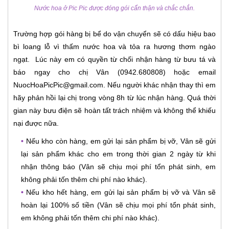
Nước hoa ở Pic Pic được đóng gói cẩn thận và chắc chắn.
Trường hợp gói hàng bị bể do vận chuyển sẽ có dấu hiệu bao
bì loang lỗ vì thấm nước hoa và tỏa ra hương thơm ngào
ngạt. Lúc này em có quyền từ chối nhận hàng từ bưu tá và
báo ngay cho chị Vân (0942.680808) hoặc email
NuocHoaPicPic@gmail.com. Nếu người khác nhận thay thì em
hãy phản hồi lại chị trong vòng 8h từ lúc nhận hàng. Quá thời
gian này bưu điện sẽ hoàn tất trách nhiệm và không thể khiếu
nại được nữa.
•
Nếu kho còn hàng, em gửi lại sản phẩm bị vỡ, Vân sẽ gửi
lại sản phẩm khác cho em trong thời gian 2 ngày từ khi
nhận thông báo (Vân sẽ chịu mọi phí tổn phát sinh, em
không phải tốn thêm chi phí nào khác).
•
Nếu kho hết hàng, em gửi lại sản phẩm bị vỡ và Vân sẽ
hoàn lại 100% số tiền (Vân sẽ chịu mọi phí tổn phát sinh,
em không phải tốn thêm chi phí nào khác).