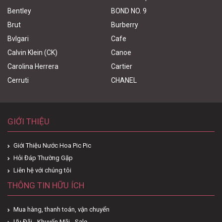
Bentley
BOND NO. 9
Brut
Burberry
Bvlgari
Cafe
Calvin Klein (CK)
Canoe
Carolina Herrera
Cartier
Cerruti
CHANEL
GIỚI THIỆU
Giới Thiệu Nước Hoa Pic Pic
Hỏi Đáp Thường Gặp
Liên hệ với chúng tôi
THÔNG TIN HỮU ÍCH
Mua hàng, thanh toán, vận chuyển
Ưu Đãi - Khuyến Mãi - Sale