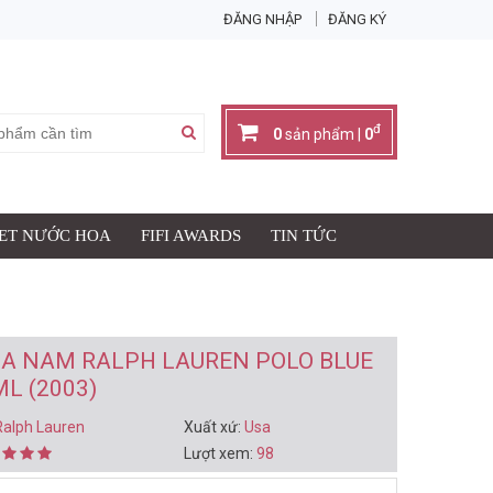
ĐĂNG NHẬP
ĐĂNG KÝ
X
đ
0
sản phẩm |
0
SET NƯỚC HOA
FIFI AWARDS
TIN TỨC
Giỏ hàng có:
0
sản phẩm
đ
Thành tiền:
0
IỎ HÀNG & THANH TOÁN
A NAM RALPH LAUREN POLO BLUE
L (2003)
Ralph Lauren
Xuất xứ:
Usa
Lượt xem:
98