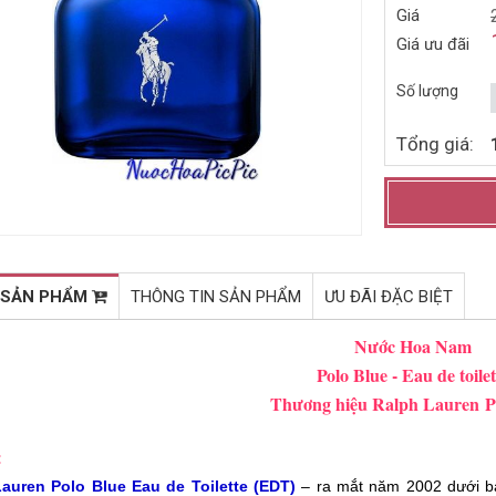
Giá
NƯỚC HOA NAM CALVIN
NƯỚC HOA NAM HUGO XY
Giá ưu đãi
KLEIN EUPHORIA MEN EDT
EDT 60ML (2007)
50ML (2006)
1.050.000đ
1.036.000đ
1.670.000đ
1.530.000đ
Số lượng
Mua ngay
Mua ngay
Tổng giá:
 SẢN PHẨM
THÔNG TIN SẢN PHẨM
ƯU ĐÃI ĐẶC BIỆT
Nước Hoa Nam
Polo Blue - Eau de toilet
Thương hiệu Ralph Lauren
P
:
auren Polo Blue Eau de Toilette (EDT)
– ra mắt năm 2002 dưới bà