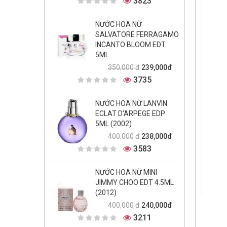
3823
NƯỚC HOA NỮ
SALVATORE FERRAGAMO
INCANTO BLOOM EDT
5ML
239,000đ
350,000 đ
3735
NƯỚC HOA NỮ LANVIN
ECLAT D'ARPEGE EDP
5ML (2002)
238,000đ
400,000 đ
3583
NƯỚC HOA NỮ MINI
JIMMY CHOO EDT 4.5ML
(2012)
240,000đ
400,000 đ
3211