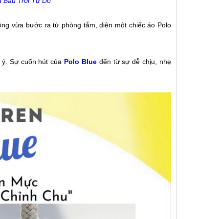
à Bầu Trời Tự Do
ông vừa bước ra từ phòng tắm, diện một chiếc áo Polo
 ý. Sự cuốn hút của
Polo Blue
đến từ sự dễ chịu, nhẹ