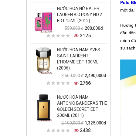
Polo B
NƯỚC HOA NỮ RALPH
một đại 
LAUREN BIG PONY NO.2
EDT 15ML (2012)
Hương t
280,000đ
550,000 đ
đầu tiê
3125
mình đầ
sự sạch
NƯỚC HOA NAM YVES
SAINT LAURENT
L'HOMME EDT 100ML
(2006)
2,490,000đ
3,560,000 đ
2766
NƯỚC HOA NAM
ANTONIO BANDERAS THE
GOLDEN SECRET EDT
200ML (2011)
1,325,000đ
2,100,000 đ
2438