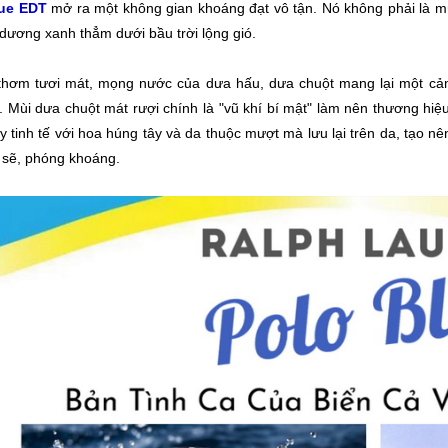
lue EDT
mở ra một không gian khoáng đạt vô tận. Nó không phải là m
dương xanh thẳm dưới bầu trời lộng gió.
hơm tươi mát, mọng nước của dưa hấu, dưa chuột mang lại một cảm 
n. Mùi dưa chuột mát rượi chính là "vũ khí bí mật" làm nên thương h
y tinh tế với hoa húng tây và da thuộc mượt mà lưu lại trên da, tạo 
 sẽ, phóng khoáng.