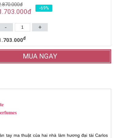
2.870.000đ
-69%
NƯỚC HOA NỮ ISSEY MIYAKE
1.703.000
đ
L'EAU D'ISSEY EDT 100ML
(1992)
1.693.000đ
2.660.000đ
-
+
Mua ngay
đ
1.703.000
MUA NGAY
te
erfumes
n tay ma thuật của hai nhà làm hương đại tài Carlos