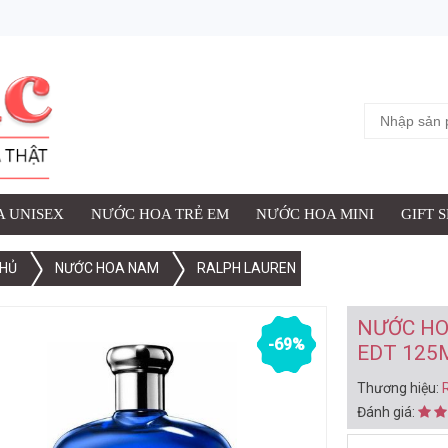
ỢC THÊM VÀO GIỎ HÀNG
 NAM RALPH LAUREN POLO BLUE EDT 125ML (2003)
iệu:
Ralph Lauren
:
 UNISEX
NƯỚC HOA TRẺ EM
NƯỚC HOA MINI
GIFT 
HỦ
NƯỚC HOA NAM
RALPH LAUREN
XEM G
NƯỚC HO
-69%
EDT 125M
Thương hiệu:
Đánh giá: