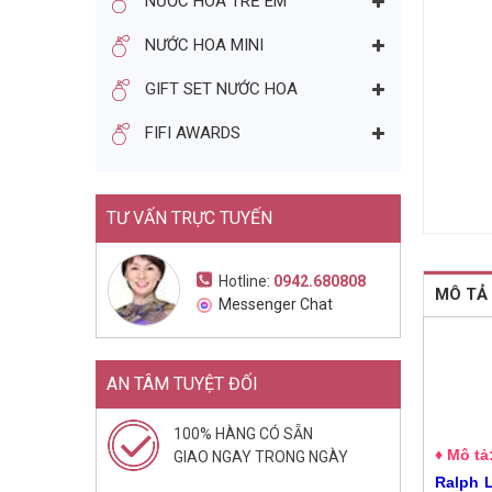
NƯỚC HOA TRẺ EM
NƯỚC HOA NAM CALVIN
NƯỚC HOA MINI
KLEIN EUPHORIA MEN EDT
100ML (2006)
1.370.000đ
2.050.000đ
GIFT SET NƯỚC HOA
Mua ngay
FIFI AWARDS
TƯ VẤN TRỰC TUYẾN
Hotline:
0942.680808
MÔ TẢ
Messenger Chat
AN TÂM TUYỆT ĐỐI
100% HÀNG CÓ SẴN
♦ Mô tả
GIAO NGAY TRONG NGÀY
Ralph L