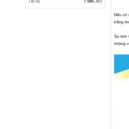
Tất cả:
1.986.751
Nếu có 
trắng ti
Sự tinh
nhàng và