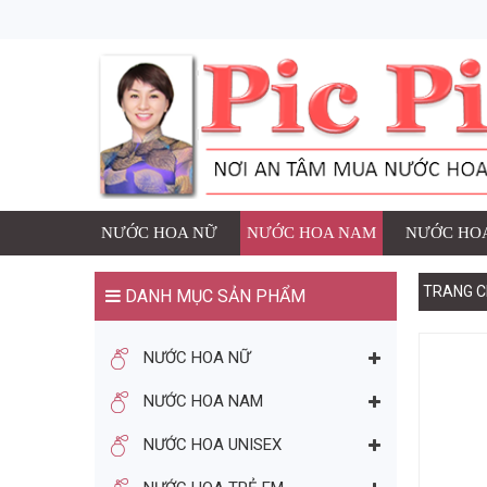
1 SẢN PHẨM ĐÃ ĐƯ
NƯỚC HOA
Thương h
Số lượng
đ
Giá:
NƯỚC HOA NỮ
NƯỚC HOA NAM
NƯỚC HOA
TRANG C
DANH MỤC SẢN PHẨM
TIẾP TỤC MUA HÀNG
NƯỚC HOA NỮ
BẠN CÓ THỂ THÍCH
NƯỚC HOA NAM
NƯỚC HOA UNISEX