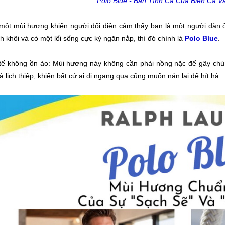
Polo Blue - Bản Tình Ca Của Biển Cả V
một mùi hương khiến người đối diện cảm thấy bạn là một người đàn 
nh khôi và có một lối sống cực kỳ ngăn nắp, thì đó chính là
Polo Blue
.
 tế không ồn ào: Mùi hương này không cần phải nồng nặc để gây chú
 lịch thiệp, khiến bất cứ ai đi ngang qua cũng muốn nán lại để hít hà.