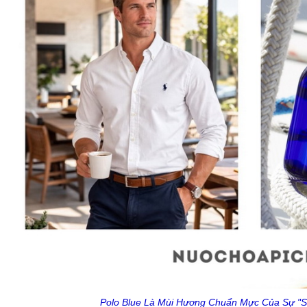
Polo Blue Là Mùi Hương Chuẩn Mực Của Sự "S