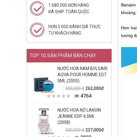
Benaim 
1.680.000 ĐƠN HÀNG
ĐÃ SHIP TOÀN QUỐC
khoáng v
HƠN 5.000 ĐÁNH GIÁ THỰC
Hơn hai
TỪ KHÁCH HÀNG
tượng đà
TOP 10 SẢN PHẨM BÁN CHẠY
NƯỚC HOA NAM BVLGARI
AQVA POUR HOMME EDT
5ML (2005)
262,000đ
400,000 đ
4764
NƯỚC HOA NỮ LANVIN
JEANNE EDP 4,5ML
(2008)
237,000đ
400,000 đ