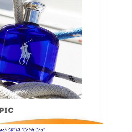
ạch Sẽ" Và "Chỉnh Chu"