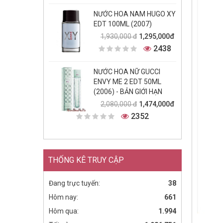
NƯỚC HOA NAM HUGO XY
EDT 100ML (2007)
1,295,000đ
1,930,000 đ
2438
NƯỚC HOA NỮ GUCCI
ENVY ME 2 EDT 50ML
(2006) - BẢN GIỚI HẠN
1,474,000đ
2,080,000 đ
2352
THỐNG KÊ TRUY CẬP
Đang trực tuyến:
38
Hôm nay:
661
Hôm qua:
1.994