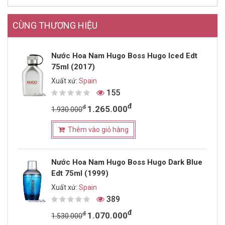
CÙNG THƯƠNG HIỆU
Nước Hoa Nam Hugo Boss Hugo Iced Edt
75ml (2017)
Xuất xứ:
Spain
155
đ
đ
1.265.000
1.930.000
Thêm vào giỏ hàng
Nước Hoa Nam Hugo Boss Hugo Dark Blue
Edt 75ml (1999)
Xuất xứ:
Spain
389
đ
đ
1.070.000
1.530.000