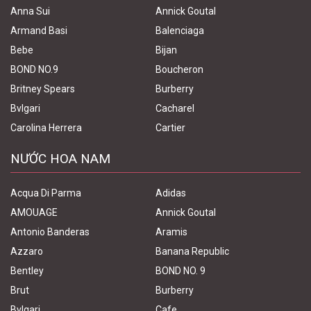
Anna Sui
Annick Goutal
Armand Basi
Balenciaga
Bebe
Bijan
BOND NO.9
Boucheron
Britney Spears
Burberry
Bvlgari
Cacharel
Carolina Herrera
Cartier
NƯỚC HOA NAM
Acqua Di Parma
Adidas
AMOUAGE
Annick Goutal
Antonio Banderas
Aramis
Azzaro
Banana Republic
Bentley
BOND NO. 9
Brut
Burberry
Bvlgari
Cafe