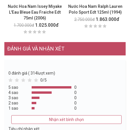
Nước Hoa Nam Issey Miyake
Nước Hoa Nam Ralph Lauren
L'Eau Bleue Eau Fraiche Edt
Polo Sport Edt 125ml (1994)
75ml (2006)
1.863.000đ
2.750.000đ
1.025.000đ
1.700.000đ
ĐÁNH GIÁ VÀ NHẬN XÉT
0
đánh giá ( 314lượt xem)
0/5
5 sao
0
4 sao
0
3 sao
0
2 sao
0
1 sao
0
Nhận xét bình chọn
Tiêu chí nhận xét