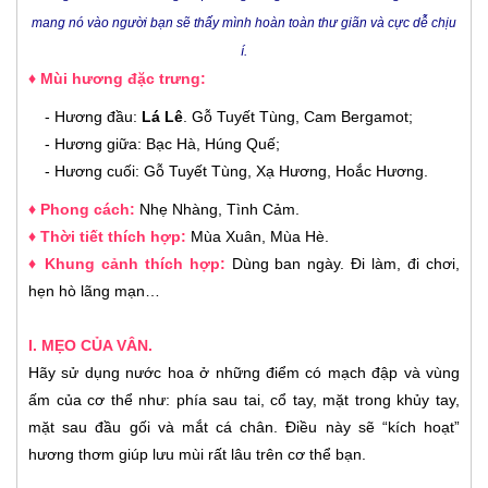
mang nó vào người bạn sẽ thấy mình hoàn toàn thư giãn và cực dễ chịu
í.
♦ Mùi hương đặc trưng:
- Hương đầu:
Lá Lê
. Gỗ Tuyết Tùng, Cam Bergamot;
- Hương giữa: Bạc Hà, Húng Quế;
- Hương cuối: Gỗ Tuyết Tùng, Xạ Hương, Hoắc Hương.
♦ Phong cách:
Nhẹ Nhàng, Tình Cảm
.
♦ Thời tiết thích hợp:
Mùa Xuân, Mùa Hè
.
♦ Khung cảnh thích hợp:
Dùng ban ngày. Đi làm, đi chơi,
hẹn hò lãng mạn…
I. MẸO CỦA VÂN.
Hãy sử dụng nước hoa ở những điểm có mạch đập và vùng
ấm của cơ thể như: phía sau tai, cổ tay, mặt trong khủy tay,
mặt sau đầu gối và mắt cá chân. Điều này sẽ “kích hoạt”
hương thơm giúp lưu mùi rất lâu trên cơ thể bạn.