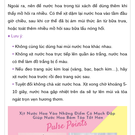
Ngoài ra, nên để nước hoa trong túi xách để dùng thêm khi
thấy mồ hôi ra nhiều. Có thể xịt dặm lại nước hoa vào tầm đầu
giờ chiều, sau khi cơ thể đã bị ám mùi thức ăn từ bữa trưa,
hoặc toát thêm nhiều mồ hôi sau bữa lẩu nóng hổi.
♦ Lưu ý:
•
Không cùng lúc dùng hai mùi nước hoa khác nhau.
•
Không xịt nước hoa trực tiếp lên quần áo trắng, nước hoa
có thể làm đồ trắng bị ố màu.
•
Nếu đeo trang sức kim loại (vàng, bạc, bạch kim…), hãy
xịt nước hoa trước rồi đeo trang sức sau.
•
Tuyệt đối không chà xát nước hoa. Xịt xong chờ khoảng 5-
10 giây, nước hoa gặp nhiệt trên da sẽ tự lên mùi và tỏa
ngát trọn vẹn hương thơm.