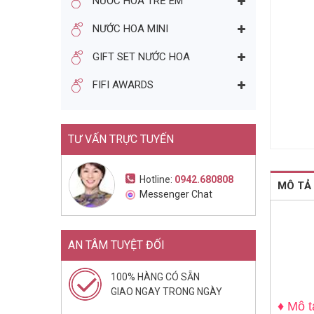
NƯỚC HOA TRẺ EM
NƯỚC HOA NAM RALPH
NƯỚC HOA MINI
LAUREN POLO BLUE EDP
75ML (2016)
1.557.000đ
2.550.000đ
GIFT SET NƯỚC HOA
Mua ngay
FIFI AWARDS
TƯ VẤN TRỰC TUYẾN
Hotline:
0942.680808
MÔ TẢ
Messenger Chat
AN TÂM TUYỆT ĐỐI
100% HÀNG CÓ SẴN
GIAO NGAY TRONG NGÀY
♦ Mô t