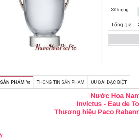
NƯỚC HOA NAM HUGO BOSS
NƯỚC HOA NỮ HERMES
Số lượng
HUGO DARK BLUE EDT 75ML
JOUR D'HERMES EDP 30ML
(1999)
(2013)
1.070.000đ
1.294.000đ
1.530.000đ
1.800.000đ
Tổng giá:
Mua ngay
Mua ngay
 SẢN PHẨM
THÔNG TIN SẢN PHẨM
ƯU ĐÃI ĐẶC BIỆT
Nước Hoa Na
Invictus - Eau de To
Thương hiệu Paco Raban
ả: