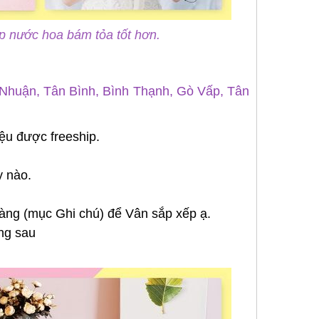
p nước hoa bám tỏa tốt hơn.
 Nhuận, Tân Bình, Bình Thạnh, Gò Vấp, Tân
iệu được freeship.
y nào.
hàng (mục Ghi chú) để Vân sắp xếp ạ.
ạng sau