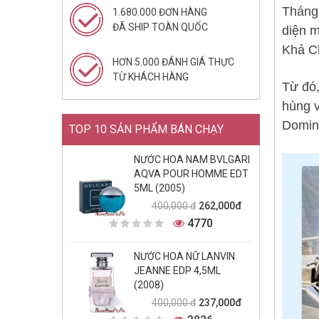
Tháng
1.680.000 ĐƠN HÀNG
ĐÃ SHIP TOÀN QUỐC
diện m
Khả Ch
HƠN 5.000 ĐÁNH GIÁ THỰC
TỪ KHÁCH HÀNG
Từ đó,
hùng v
Domini
TOP 10 SẢN PHẨM BÁN CHẠY
NƯỚC HOA NAM BVLGARI
AQVA POUR HOMME EDT
5ML (2005)
262,000đ
400,000 đ
4770
NƯỚC HOA NỮ LANVIN
JEANNE EDP 4,5ML
(2008)
237,000đ
400,000 đ