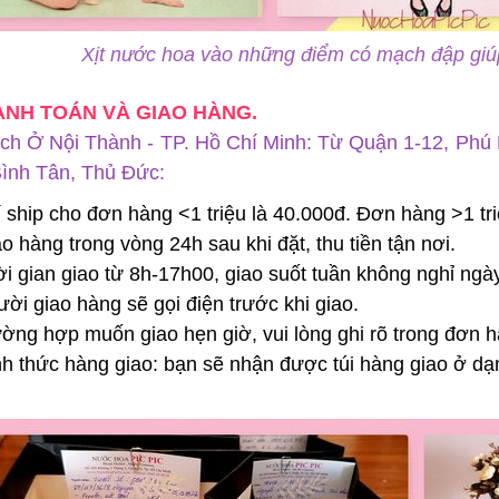
Xịt nước hoa vào những điểm có mạch đập giú
HANH TOÁN VÀ GIAO HÀNG.
ch Ở Nội Thành - TP. Hồ Chí Minh: Từ Quận 1-12, Phú
Bình Tân, Thủ Đức:
í ship cho đơn hàng <1 triệu là 40.000đ. Đơn hàng >1 tr
ao hàng trong vòng 24h sau khi đặt, thu tiền tận nơi.
ời gian giao từ 8h-17h00, giao suốt tuần không nghỉ ngà
ười giao hàng sẽ gọi điện trước khi giao.
ường hợp muốn giao hẹn giờ, vui lòng ghi rõ trong đơn 
nh thức hàng giao: bạn sẽ nhận được túi hàng giao ở d