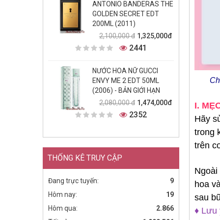
ANTONIO BANDERAS THE
GOLDEN SECRET EDT
200ML (2011)
1,325,000đ
2,100,000 đ
2441
NƯỚC HOA NỮ GUCCI
Ch
ENVY ME 2 EDT 50ML
(2006) - BẢN GIỚI HẠN
1,474,000đ
2,080,000 đ
I. MẸ
2352
Hãy sử
trong 
trên c
THỐNG KÊ TRUY CẬP
Ngoài 
Đang trực tuyến:
9
hoa và
Hôm nay:
19
sau bữ
Hôm qua:
2.866
♦ Lưu 