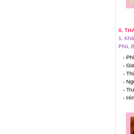
II. T
1. Khá
Phú, 
- Ph
- Gi
- Th
- Ng
- Tr
- Hì