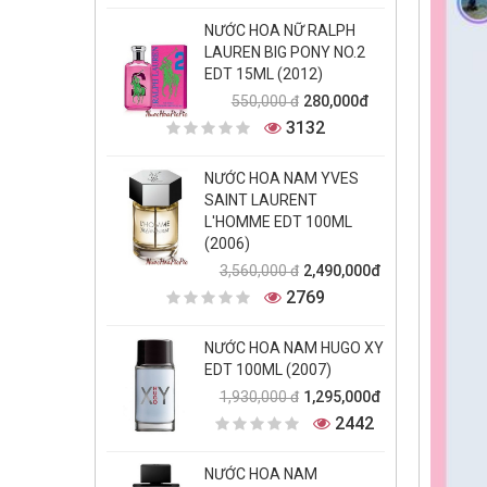
NƯỚC HOA NỮ RALPH
LAUREN BIG PONY NO.2
EDT 15ML (2012)
280,000đ
550,000 đ
3132
NƯỚC HOA NAM YVES
SAINT LAURENT
L'HOMME EDT 100ML
(2006)
2,490,000đ
3,560,000 đ
2769
NƯỚC HOA NAM HUGO XY
EDT 100ML (2007)
1,295,000đ
1,930,000 đ
2442
NƯỚC HOA NAM