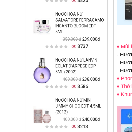
3826
NƯỚC HOA NỮ
SALVATORE FERRAGAMO
INCANTO BLOOM EDT
5ML
239,000đ
350,000 đ
3737
♦ Mùi 
- Hươ
NƯỚC HOA NỮ LANVIN
- Hươ
ECLAT D'ARPEGE EDP
- Hươ
5ML (2002)
♦ Pho
238,000đ
400,000 đ
♦ Thời
3586
♦ Khun
NƯỚC HOA NỮ MINI
JIMMY CHOO EDT 4.5ML
(2012)
240,000đ
400,000 đ
3213