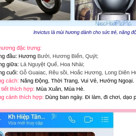
Invictus là mùi hương dành cho sức trẻ, năng 
hương đặc trưng:
ng đầu: Hương
Bưởi, Hương Biển, Quýt;
ng giữa:
Lá Nguyệt Quế, Hoa Nhài;
ng cuối:
Gỗ Guaiac, Rêu sồi, Hoắc Hương, Long Diên 
ng cách:
Năng Động, Thời Trang, Vui Vẻ, Hướng Ngoại.
 tiết thích hợp:
Mùa Xuân, Mùa Hè.
g cảnh thích hợp:
Dùng ban ngày. Đi làm, đi chơi, dạo 