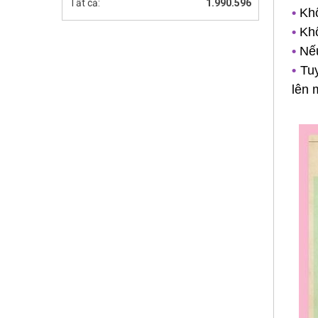
Tất cả:
1.990.596
•
Khô
•
Khô
•
Nếu
•
Tu
lên 