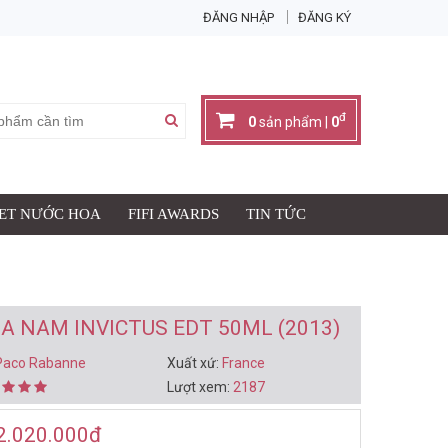
ĐĂNG NHẬP
ĐĂNG KÝ
X
đ
0
sản phẩm |
0
SET NƯỚC HOA
FIFI AWARDS
TIN TỨC
Giỏ hàng có:
0
sản phẩm
đ
Thành tiền:
0
IỎ HÀNG & THANH TOÁN
A NAM INVICTUS EDT 50ML (2013)
Paco Rabanne
Xuất xứ:
France
Lượt xem:
2187
2.020.000
đ