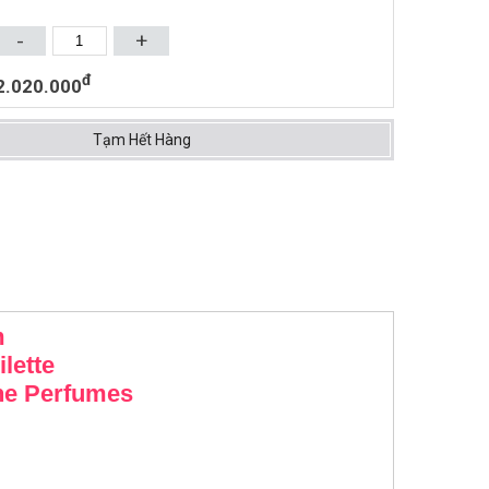
NƯỚC HOA NAM GIORGIO
-
+
ARMANI ACQUA DI GIO MEN
EDT 30ML (1996)
đ
1.006.000đ
1.520.000đ
2.020.000
Mua ngay
Tạm Hết Hàng
m
ilette
ne Perfumes