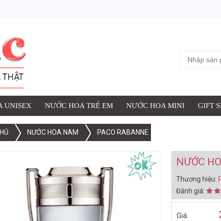
ỢC THÊM VÀO GIỎ HÀNG
NAM INVICTUS EDT 50ML (2013)
iệu:
Paco Rabanne
:
 UNISEX
NƯỚC HOA TRẺ EM
NƯỚC HOA MINI
GIFT 
HỦ
NƯỚC HOA NAM
PACO RABANNE
XEM G
NƯỚC HO
Thương hiệu:
Đánh giá:
Giá