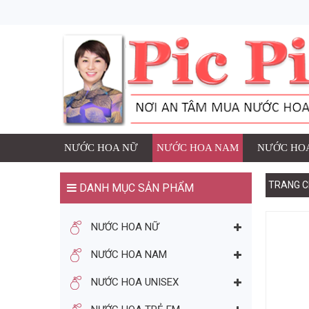
1 SẢN PHẨM ĐÃ ĐƯ
NƯỚC HOA 
Thương h
Số lượng
đ
Giá:
NƯỚC HOA NỮ
NƯỚC HOA NAM
NƯỚC HOA
TRANG C
DANH MỤC SẢN PHẨM
TIẾP TỤC MUA HÀNG
NƯỚC HOA NỮ
BẠN CÓ THỂ THÍCH
NƯỚC HOA NAM
NƯỚC HOA UNISEX