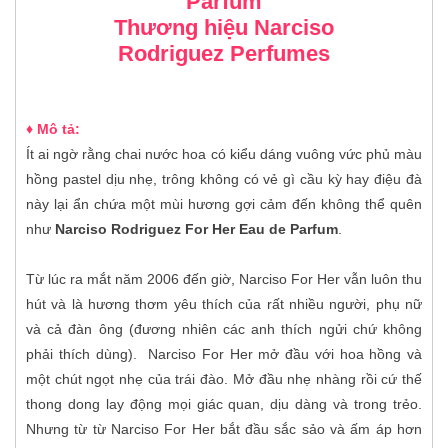
Parfum
Thương hiệu
Narciso
Rodriguez
Perfumes
♦ Mô tả:
Ít ai ngờ rằng chai nước hoa có kiểu dáng vuông vức phủ màu
hồng pastel dịu nhẹ, trông không có vẻ gì cầu kỳ hay điệu đà
này lại ẩn chứa một mùi hương gợi cảm đến không thể quên
như
Narciso Rodriguez For Her Eau de Parfum
.
Từ lúc ra mắt năm 2006 đến giờ, Narciso For Her vẫn luôn thu
hút và là hương thơm yêu thích của rất nhiều người, phụ nữ
và cả đàn ông (đương nhiên các anh thích ngửi chứ không
phải thích dùng). Narciso For Her mở đầu với hoa hồng và
một chút ngọt nhẹ của trái đào. Mở đầu nhẹ nhàng rồi cứ thế
thong dong lay động mọi giác quan, dịu dàng và trong trẻo.
Nhưng từ từ Narciso For Her bắt đầu sắc sảo và ấm áp hơn