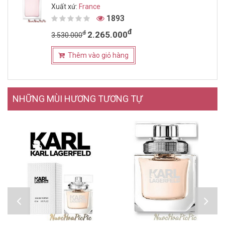
Xuất xứ:
France
1893
đ
đ
2.265.000
3.530.000
Thêm vào giỏ hàng
NHỮNG MÙI HƯƠNG TƯƠNG TỰ