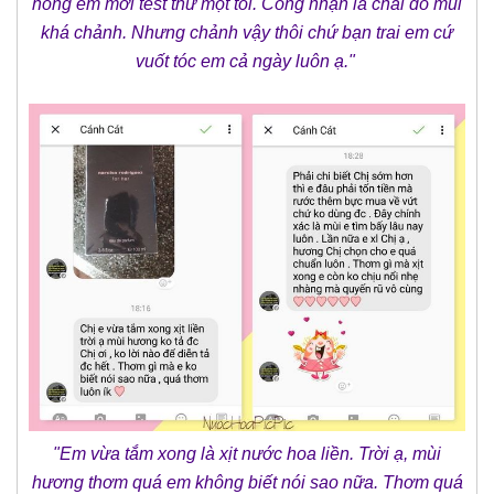
hồng em mới test thử một tối. Công nhận là chai đó mùi
khá chảnh. Nhưng chảnh vậy thôi chứ bạn trai em cứ
vuốt tóc em cả ngày luôn ạ."
"Em vừa tắm xong là xịt nước hoa liền. Trời ạ, mùi
hương thơm quá em không biết nói sao nữa. Thơm quá