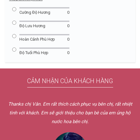
Cường Độ Hương
0
Độ Lưu Hương
0
Hoàn Cảnh Phù Hợp
0
Độ Tuổi Phù Hợp
0
CẢM NHẬN CỦA KHÁCH HÀNG
t nhiệt
Hôm qua em nhận được nước hoa rồi ạ. Shipper bên c
 ủng hộ
sự và dễ thương quá chừng. Mẫu thử chị gửi em mùi r
Dịch vụ bên chị tốt quá. Nếu có nhu cầu em sẽ ủng hộ
nữa thôi.