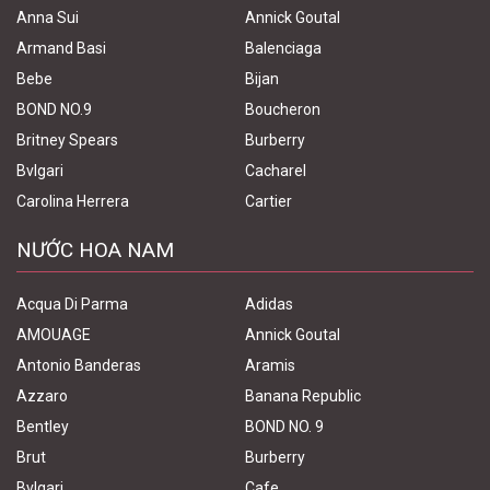
Anna Sui
Annick Goutal
Armand Basi
Balenciaga
Bebe
Bijan
BOND NO.9
Boucheron
Britney Spears
Burberry
Bvlgari
Cacharel
Carolina Herrera
Cartier
NƯỚC HOA NAM
Acqua Di Parma
Adidas
AMOUAGE
Annick Goutal
Antonio Banderas
Aramis
Azzaro
Banana Republic
Bentley
BOND NO. 9
Brut
Burberry
Bvlgari
Cafe