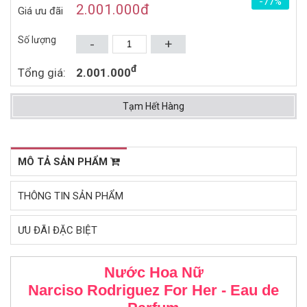
-77%
1.561.000đ
1.153.000đ
2.550.000đ
1.870.000đ
2.001.000
đ
Giá ưu đãi
Mua ngay
Mua ngay
Số lượng
-
+
đ
Tổng giá:
2.001.000
Tạm Hết Hàng
MÔ TẢ SẢN PHẨM
THÔNG TIN SẢN PHẨM
ƯU ĐÃI ĐẶC BIỆT
Nước Hoa Nữ
Narciso Rodriguez For Her - Eau de