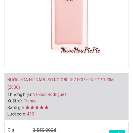
BẠN CÓ THỂ THÍCH
NƯỚC HOA NỮ MINI KARL
NƯỚC HOA NỮ KARL
LAGERFELD FOR HER
LAGERFELD FOR HER
EDP 4,5ML (2014)
EDP 85ML (2014)
240.000đ
1.081.000đ
400.000đ
1.770.000đ
Mua ngay
Mua ngay
NƯỚC HOA NỮ NARCISO RODRIGUEZ FOR HER EDP 100ML
(2006)
Thương hiệu:
Narciso Rodriguez
Xuất xứ:
France
Đánh giá:
Lượt xem:
410
NƯỚC HOA NỮ
NƯỚC HOA NỮ
CACHAREL NOA EDT
CACHAREL NOA EDT
Giá
3.550.000đ
100ML (1998)
50ML (1998)