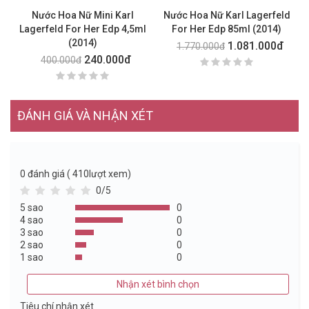
Nước Hoa Nữ Mini Karl
Nước Hoa Nữ Karl Lagerfeld
N
Lagerfeld For Her Edp 4,5ml
For Her Edp 85ml (2014)
(2014)
1.081.000đ
1.770.000đ
240.000đ
400.000đ
ĐÁNH GIÁ VÀ NHẬN XÉT
0
đánh giá ( 410lượt xem)
0/5
5 sao
0
4 sao
0
3 sao
0
2 sao
0
1 sao
0
Nhận xét bình chọn
Tiêu chí nhận xét