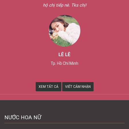
nước hoa bên chị.
HOÀNG THUẬN
Tây Ninh
XEM TẤT CẢ
VIẾT CẢM NHẬN
NƯỚC HOA NỮ