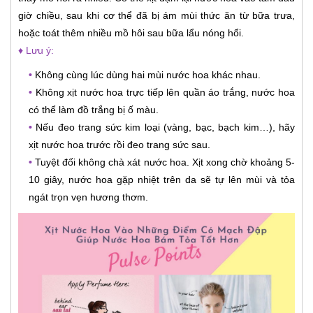
giờ chiều, sau khi cơ thể đã bị ám mùi thức ăn từ bữa trưa,
hoặc toát thêm nhiều mồ hôi sau bữa lẩu nóng hổi.
♦ Lưu ý:
•
Không cùng lúc dùng hai mùi nước hoa khác nhau.
•
Không xịt nước hoa trực tiếp lên quần áo trắng, nước hoa
có thể làm đồ trắng bị ố màu.
•
Nếu đeo trang sức kim loại (vàng, bạc, bạch kim…), hãy
xịt nước hoa trước rồi đeo trang sức sau.
•
Tuyệt đối không chà xát nước hoa. Xịt xong chờ khoảng 5-
10 giây, nước hoa gặp nhiệt trên da sẽ tự lên mùi và tỏa
ngát trọn vẹn hương thơm.