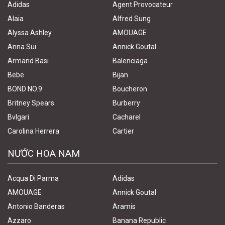
Adidas
Agent Provocateur
Alaia
Alfred Sung
Alyssa Ashley
AMOUAGE
Anna Sui
Annick Goutal
Armand Basi
Balenciaga
Bebe
Bijan
BOND NO.9
Boucheron
Britney Spears
Burberry
Bvlgari
Cacharel
Carolina Herrera
Cartier
NƯỚC HOA NAM
Acqua Di Parma
Adidas
AMOUAGE
Annick Goutal
Antonio Banderas
Aramis
Azzaro
Banana Republic