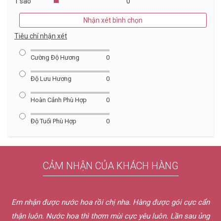
1 sao
0
Nhận xét bình chọn
Tiêu chí nhận xét
Cường Độ Hương
0
Độ Lưu Hương
0
Hoàn Cảnh Phù Hợp
0
Độ Tuổi Phù Hợp
0
CẢM NHẬN CỦA KHÁCH HÀNG
cực cẩn
Thanks chị Vân. Em rất thích cách phục vụ bên chị, rấ
sau ủng
tình với khách. Em sẽ giới thiệu cho bạn bè của em