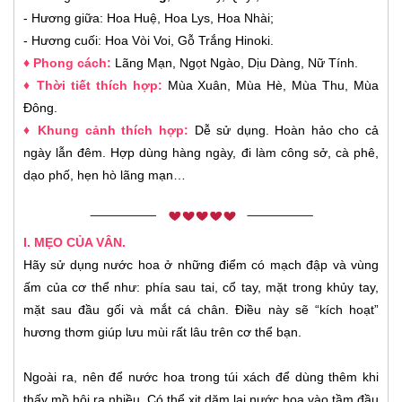
- Hương giữa: Hoa Huệ, Hoa Lys, Hoa Nhài;
- Hương cuối: Hoa Vòi Voi, Gỗ Trắng Hinoki.
♦ Phong cách:
Lãng Mạn, Ngọt Ngào, Dịu Dàng, Nữ Tính.
♦ Thời tiết thích hợp:
Mùa Xuân, Mùa Hè, Mùa Thu, Mùa
Đông.
♦ Khung cảnh thích hợp:
Dễ sử dụng. Hoàn hảo cho cả
ngày lẫn đêm. Hợp dùng hàng ngày, đi làm công sở, cà phê,
dạo phố, hẹn hò lãng mạn…
I. MẸO CỦA VÂN.
Hãy sử dụng nước hoa ở những điểm có mạch đập và vùng
ấm của cơ thể như: phía sau tai, cổ tay, mặt trong khủy tay,
mặt sau đầu gối và mắt cá chân. Điều này sẽ “kích hoạt”
hương thơm giúp lưu mùi rất lâu trên cơ thể bạn.
Ngoài ra, nên để nước hoa trong túi xách để dùng thêm khi
thấy mồ hôi ra nhiều. Có thể xịt dặm lại nước hoa vào tầm đầu