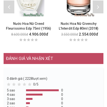
Nước Hoa Nữ Creed
Nước Hoa Nữ Givenchy
N
Fleurissimo Edp 75ml (1956)
L'Interdit Edp 80ml (2018)
4.906.000đ
2.554.000đ
8.600.000đ
3.550.000đ
ĐÁNH GIÁ VÀ NHẬN XÉT
0
đánh giá ( 2228lượt xem)
0/5
5 sao
0
4 sao
0
3 sao
0
2 sao
0