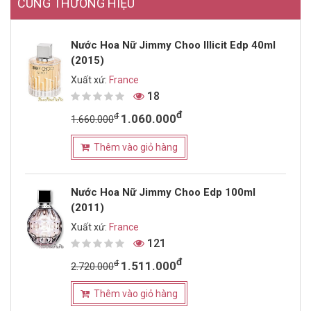
CÙNG THƯƠNG HIỆU
Nước Hoa Nữ Jimmy Choo Illicit Edp 40ml
(2015)
Xuất xứ:
France
18
đ
đ
1.060.000
1.660.000
Thêm vào giỏ hàng
Nước Hoa Nữ Jimmy Choo Edp 100ml
(2011)
Xuất xứ:
France
121
đ
đ
1.511.000
2.720.000
Thêm vào giỏ hàng